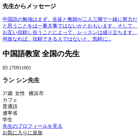
先生からメッセージ
中国語の勉強はまず、生徒と教師が二人三脚で一緒に努力だ
と思うことをは一番大事ではないかとおもいます。そして、
お互い信頼し合うことによって、レッスンは成り立ちます。
何故なれば、信頼できる人ではないと、気軽に...
中国語教室 全国の先生
ID 270911001
ラン シン先生
37歳
女性
横浜市
カフェ
普通語
遼寧省
学生
先生のプロフィールを見る
お気に入りに追加