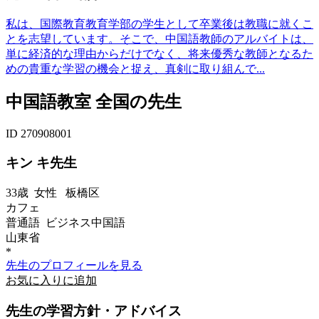
私は、国際教育教育学部の学生として卒業後は教職に就くこ
とを志望しています。そこで、中国語教師のアルバイトは、
単に経済的な理由からだけでなく、将来優秀な教師となるた
めの貴重な学習の機会と捉え、真剣に取り組んで...
中国語教室 全国の先生
ID 270908001
キン キ先生
33歳
女性
板橋区
カフェ
普通語 ビジネス中国語
山東省
*
先生のプロフィールを見る
お気に入りに追加
先生の学習方針・アドバイス