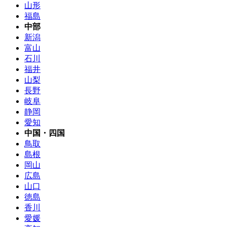
山形
福島
中部
新潟
富山
石川
福井
山梨
長野
岐阜
静岡
愛知
中国・四国
鳥取
島根
岡山
広島
山口
徳島
香川
愛媛