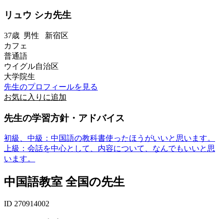
リュウ シカ先生
37歳
男性
新宿区
カフェ
普通語
ウイグル自治区
大学院生
先生のプロフィールを見る
お気に入りに追加
先生の学習方針・アドバイス
初級、中級：中国語の教科書使ったほうがいいと思います。
上級：会話を中心として、内容について、なんでもいいと思
います。
中国語教室 全国の先生
ID 270914002