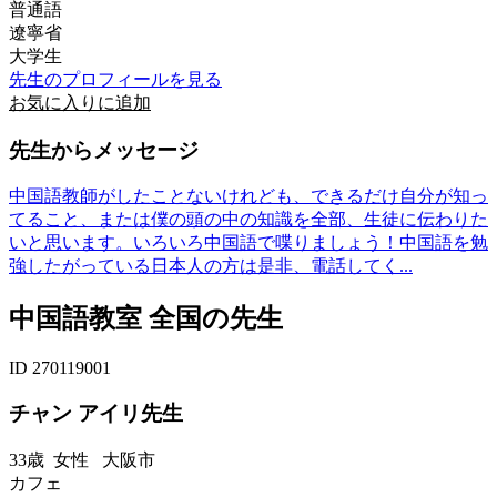
普通語
遼寧省
大学生
先生のプロフィールを見る
お気に入りに追加
先生からメッセージ
中国語教師がしたことないけれども、できるだけ自分が知っ
てること、または僕の頭の中の知識を全部、生徒に伝わりた
いと思います。いろいろ中国語で喋りましょう！中国語を勉
強したがっている日本人の方は是非、電話してく...
中国語教室 全国の先生
ID 270119001
チャン アイリ先生
33歳
女性
大阪市
カフェ