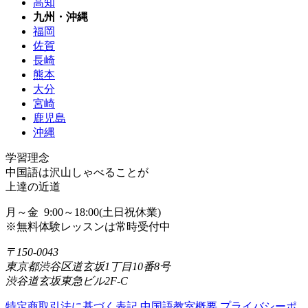
高知
九州・沖縄
福岡
佐賀
長崎
熊本
大分
宮崎
鹿児島
沖縄
学習理念
中国語は沢山しゃべることが
上達の近道
月～金 9:00～18:00(土日祝休業)
※無料体験レッスンは常時受付中
〒150-0043
東京都渋谷区道玄坂1丁目10番8号
渋谷道玄坂東急ビル2F-C
特定商取引法に基づく表記
中国語教室概要
プライバシーポ