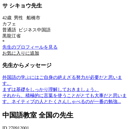
サ シキョウ先生
42歳
男性
船橋市
カフェ
普通語 ビジネス中国語
黒龍江省
*
先生のプロフィールを見る
お気に入りに追加
先生からメッセージ
外国語の学ぶにはご自身の絶えざる努力が必要だと思いま
す。
まずは基礎をしっかり理解しておきましょう。
それから、積極的に言葉を使うことがとても大事だと思いま
す。ネイティブの人とたくさんしゃべるのが一番の勉強...
中国語教室 全国の先生
ID 270912001