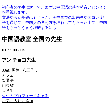
初心者の学生に対して、まずは中国語の基本発音とピンイン
を重視します。
文法や会話基礎はもちろん、今中国での出来事や面白い流行
語を通じて、中国人の考え方を理解してもらった上で、中国
語をもっとうまく理解するにも...
中国語教室 全国の先生
ID 271003004
アン チョヨ先生
33歳
男性
八王子市
カフェ
普通語
山東省
大学生
先生のプロフィールを見る
お気に入りに追加