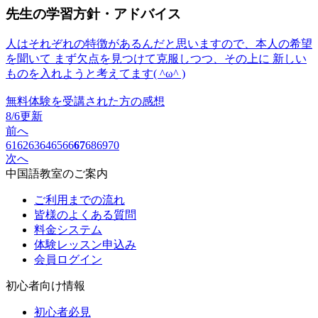
先生の学習方針・アドバイス
人はそれぞれの特徴があるんだと思いますので、本人の希望
を聞いて まず欠点を見つけて克服しつつ、その上に 新しい
ものを入れようと考えてます( ^ω^ )
無料体験を受講された方の感想
8/6更新
前へ
61
62
63
64
65
66
67
68
69
70
次へ
中国語教室のご案内
ご利用までの流れ
皆様のよくある質問
料金システム
体験レッスン申込み
会員ログイン
初心者向け情報
初心者必見