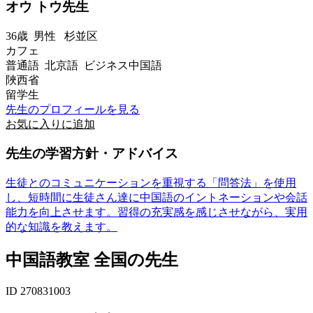
オウ トウ先生
36歳
男性
杉並区
カフェ
普通語 北京語 ビジネス中国語
陜西省
留学生
先生のプロフィールを見る
お気に入りに追加
先生の学習方針・アドバイス
生徒とのコミュニケーションを重視する「問答法」を使用
し、短時間に生徒さん達に中国語のイントネーションや会話
能力を向上させます。習得の充実感を感じさせながら、実用
的な知識を教えます。
中国語教室 全国の先生
ID 270831003