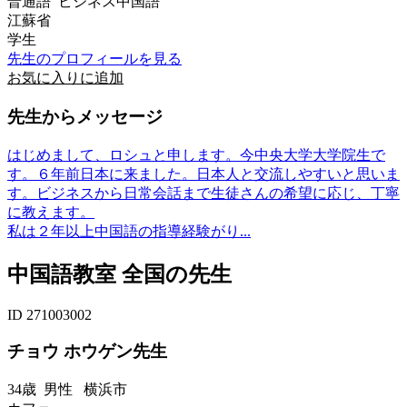
普通語 ビジネス中国語
江蘇省
学生
先生のプロフィールを見る
お気に入りに追加
先生からメッセージ
はじめまして、ロシュと申します。今中央大学大学院生で
す。６年前日本に来ました。日本人と交流しやすいと思いま
す。ビジネスから日常会話まで生徒さんの希望に応じ、丁寧
に教えます。
私は２年以上中国語の指導経験がり...
中国語教室 全国の先生
ID 271003002
チョウ ホウゲン先生
34歳
男性
横浜市