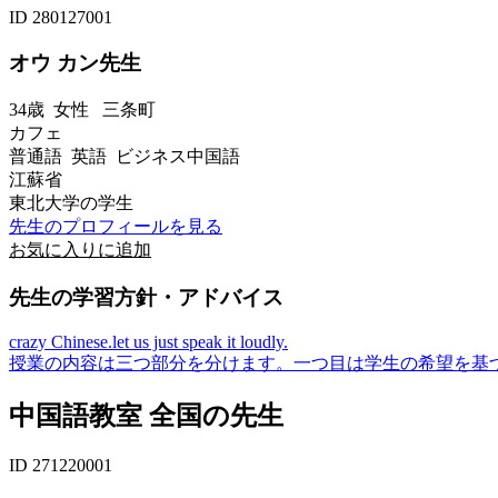
ID 280127001
オウ カン先生
34歳
女性
三条町
カフェ
普通語 英語 ビジネス中国語
江蘇省
東北大学の学生
先生のプロフィールを見る
お気に入りに追加
先生の学習方針・アドバイス
crazy Chinese.let us just speak it loudly.
授業の内容は三つ部分を分けます。一つ目は学生の希望を基づ
中国語教室 全国の先生
ID 271220001