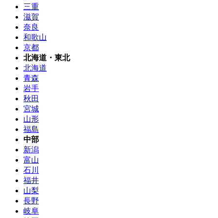
三重
滋賀
奈良
和歌山
京都
北海道・東北
北海道
青森
岩手
秋田
宮城
山形
福島
中部
新潟
富山
石川
福井
山梨
長野
岐阜