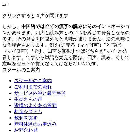
4声
クリックすると４声が聞けます
しかし、
中国語では全ての漢字の読みにそのイントネーショ
ン
があります。四声と読み方との２つを総じて発音となるの
です。その発音を間違えると意味が通じません。逆の意味に
なる場合もあります。例えば"売る（マイ[4声]）"と"買う
（マイ[3声]）"です。四声を無視すればどちらも"マイ"と発
音します。ですから単語を覚える際は、四声、読み、そして
意味をセットで覚えなくてはならないのです。
スクールのご案内
スクールのご案内
ご利用までの流れ
サービス内容と厳守事項
生徒さんの声
皆様のよくある質問
料金システム
教師を探す
無料体験のお申込み
お問合わせ