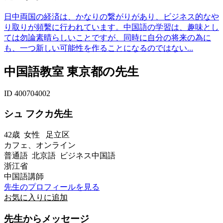
日中両国の経済は、かなりの繋がりがあり、ビジネス的なや
り取りが頻繫に行われています。中国語の学習は、趣味とし
ては勿論素晴らしいことですが、同時に自分の将来の為に
も、一つ新しい可能性を作ることになるのではない...
中国語教室 東京都の先生
ID 400704002
シュ フクカ先生
42歳
女性
足立区
カフェ、オンライン
普通語 北京語 ビジネス中国語
浙江省
中国語講師
先生のプロフィールを見る
お気に入りに追加
先生からメッセージ