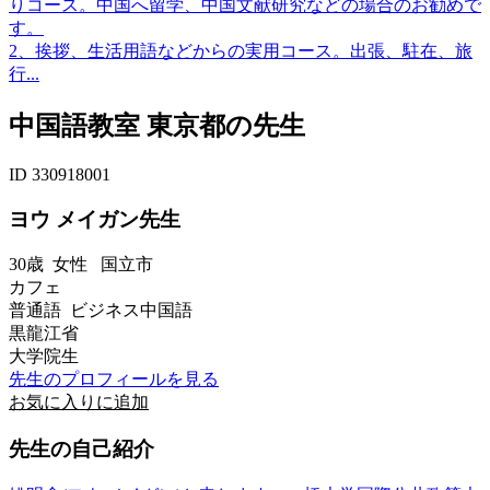
りコース。中国へ留学、中国文献研究などの場合のお勧めで
す。
2、挨拶、生活用語などからの実用コース。出張、駐在、旅
行...
中国語教室 東京都の先生
ID 330918001
ヨウ メイガン先生
30歳
女性
国立市
カフェ
普通語 ビジネス中国語
黒龍江省
大学院生
先生のプロフィールを見る
お気に入りに追加
先生の自己紹介