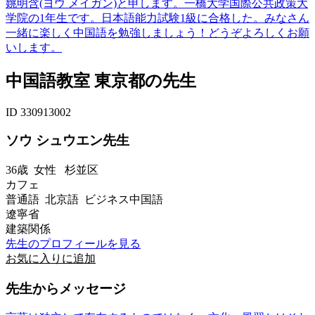
姚明含(ヨウ メイガン)と申します。一橋大学国際公共政策大
学院の1年生です。日本語能力試験1級に合格した。みなさん
一緒に楽しく中国語を勉強しましょう！どうぞよろしくお願
いします。
中国語教室 東京都の先生
ID 330913002
ソウ シュウエン先生
36歳
女性
杉並区
カフェ
普通語 北京語 ビジネス中国語
遼寧省
建築関係
先生のプロフィールを見る
お気に入りに追加
先生からメッセージ