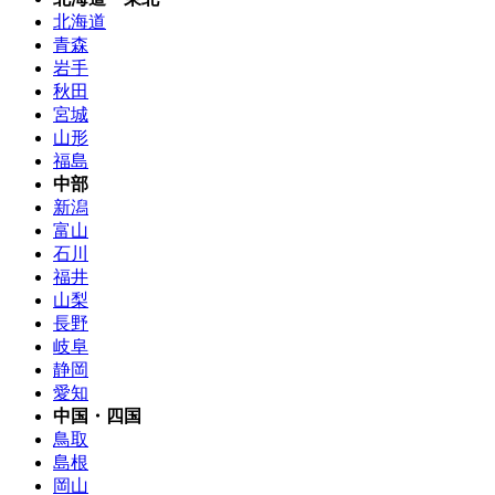
北海道
青森
岩手
秋田
宮城
山形
福島
中部
新潟
富山
石川
福井
山梨
長野
岐阜
静岡
愛知
中国・四国
鳥取
島根
岡山