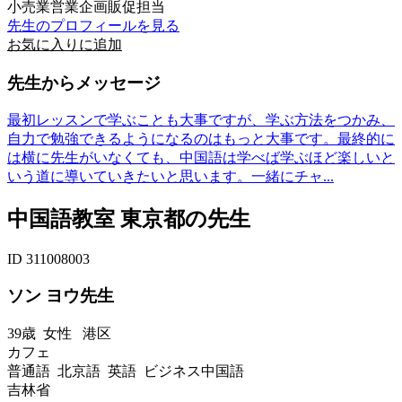
小売業営業企画販促担当
先生のプロフィールを見る
お気に入りに追加
先生からメッセージ
最初レッスンで学ぶことも大事ですが、学ぶ方法をつかみ、
自力で勉強できるようになるのはもっと大事です。最終的に
は横に先生がいなくても、中国語は学べば学ぶほど楽しいと
いう道に導いていきたいと思います。一緒にチャ...
中国語教室 東京都の先生
ID 311008003
ソン ヨウ先生
39歳
女性
港区
カフェ
普通語 北京語 英語 ビジネス中国語
吉林省