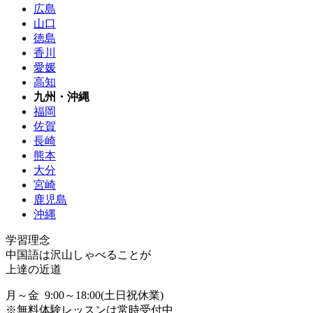
広島
山口
徳島
香川
愛媛
高知
九州・沖縄
福岡
佐賀
長崎
熊本
大分
宮崎
鹿児島
沖縄
学習理念
中国語は沢山しゃべることが
上達の近道
月～金 9:00～18:00(土日祝休業)
※無料体験レッスンは常時受付中