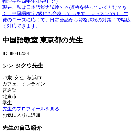
物理学科四年生在学中です。
現在、私は日本語能力試験N1の資格を持っているだけでな
く、中国語検定2級にも合格しています。レッスンでは、生
徒のニーズに応じて、日常会話から資格試験の対策まで幅広
く対応できます。
中国語教室 東京都の先生
ID 380412001
シン タクウ先生
25歳
女性
横浜市
カフェ、オンライン
普通語
北京市
学生
先生のプロフィールを見る
お気に入りに追加
先生の自己紹介