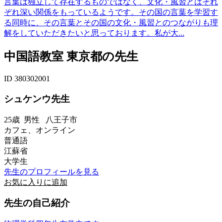
言葉は独立して存在するものではなく、文化・風習とはそれ
ぞれ深い関係をもっているようです。その国の言葉を学習す
る同時に、その言葉とその国の文化・風習とのつながりも理
解をしていただきたいと思っております。私が大...
中国語教室 東京都の先生
ID 380302001
シュケンウ先生
25歳
男性
八王子市
カフェ、オンライン
普通語
江蘇省
大学生
先生のプロフィールを見る
お気に入りに追加
先生の自己紹介