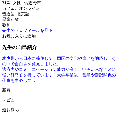
31歳
女性
習志野市
カフェ、オンライン
普通語 北京語
黒龍江省
教師
先生のプロフィールを見る
お気に入りに追加
先生の自己紹介
幼少期から日本に移住して、両国の文化や違いを適応し、そ
の中で面白さを発見しました。
適応力やコミュニケーション能力が高く、いろいろなことに
強い好奇心を持っています。大学卒業後、営業や翻訳関係の
仕事を中心して...
新着
レビュー
超お勧め