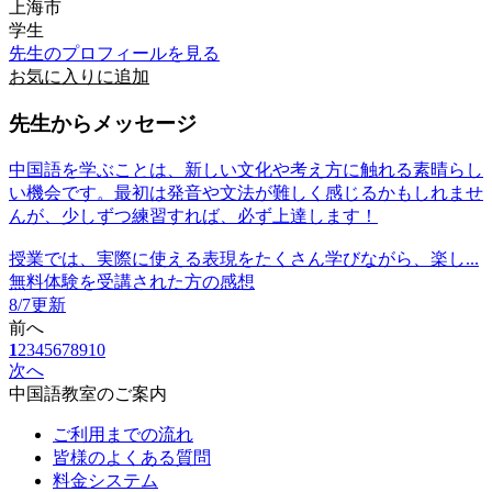
上海市
学生
先生のプロフィールを見る
お気に入りに追加
先生からメッセージ
中国語を学ぶことは、新しい文化や考え方に触れる素晴らし
い機会です。最初は発音や文法が難しく感じるかもしれませ
んが、少しずつ練習すれば、必ず上達します！
授業では、実際に使える表現をたくさん学びながら、楽し...
無料体験を受講された方の感想
8/7更新
前へ
1
2
3
4
5
6
7
8
9
10
次へ
中国語教室のご案内
ご利用までの流れ
皆様のよくある質問
料金システム