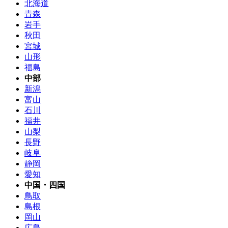
北海道
青森
岩手
秋田
宮城
山形
福島
中部
新潟
富山
石川
福井
山梨
長野
岐阜
静岡
愛知
中国・四国
鳥取
島根
岡山
広島