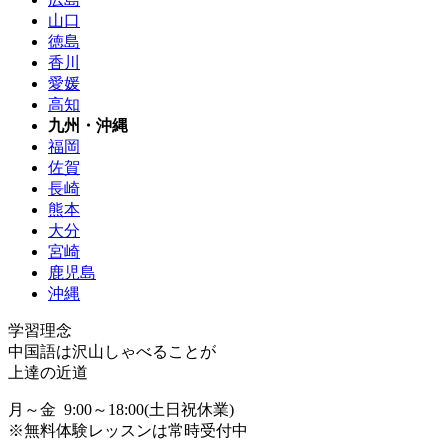
山口
徳島
香川
愛媛
高知
九州・沖縄
福岡
佐賀
長崎
熊本
大分
宮崎
鹿児島
沖縄
学習理念
中国語は沢山しゃべることが
上達の近道
月～金 9:00～18:00(土日祝休業)
※無料体験レッスンは常時受付中