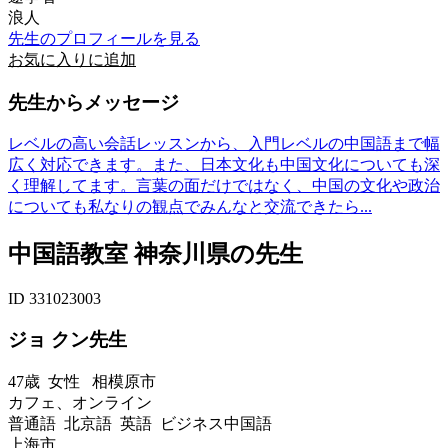
浪人
先生のプロフィールを見る
お気に入りに追加
先生からメッセージ
レベルの高い会話レッスンから、入門レベルの中国語まで幅
広く対応できます。また、日本文化も中国文化についても深
く理解してます。言葉の面だけではなく、中国の文化や政治
についても私なりの観点でみんなと交流できたら...
中国語教室 神奈川県の先生
ID 331023003
ジョ クン先生
47歳
女性
相模原市
カフェ、オンライン
普通語 北京語 英語 ビジネス中国語
上海市