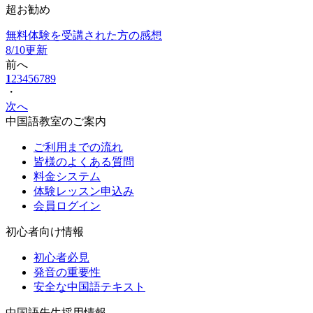
超お勧め
無料体験を受講された方の感想
8/10更新
前へ
1
2
3
4
5
6
7
8
9
・
次へ
中国語教室のご案内
ご利用までの流れ
皆様のよくある質問
料金システム
体験レッスン申込み
会員ログイン
初心者向け情報
初心者必見
発音の重要性
安全な中国語テキスト
中国語先生採用情報