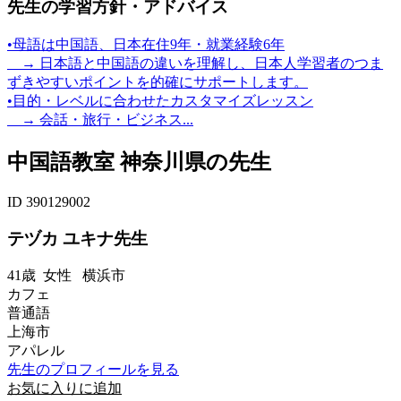
先生の学習方針・アドバイス
•母語は中国語、日本在住9年・就業経験6年
→ 日本語と中国語の違いを理解し、日本人学習者のつま
ずきやすいポイントを的確にサポートします。
•目的・レベルに合わせたカスタマイズレッスン
→ 会話・旅行・ビジネス...
中国語教室 神奈川県の先生
ID 390129002
テヅカ ユキナ先生
41歳
女性
横浜市
カフェ
普通語
上海市
アパレル
先生のプロフィールを見る
お気に入りに追加