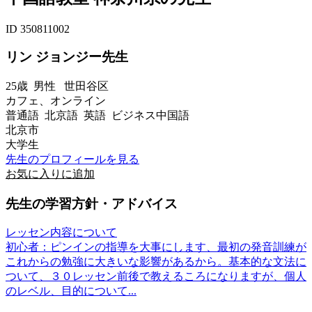
ID 350811002
リン ジョンジー先生
25歳
男性
世田谷区
カフェ、オンライン
普通語 北京語 英語 ビジネス中国語
北京市
大学生
先生のプロフィールを見る
お気に入りに追加
先生の学習方針・アドバイス
レッセン内容について
初心者：ピンインの指導を大事にします、最初の発音訓練が
これからの勉強に大きいな影響があるから。基本的な文法に
ついて、３０レッセン前後で教えるころになりますが、個人
のレベル、目的について...