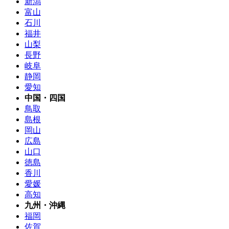
新潟
富山
石川
福井
山梨
長野
岐阜
静岡
愛知
中国・四国
鳥取
島根
岡山
広島
山口
徳島
香川
愛媛
高知
九州・沖縄
福岡
佐賀