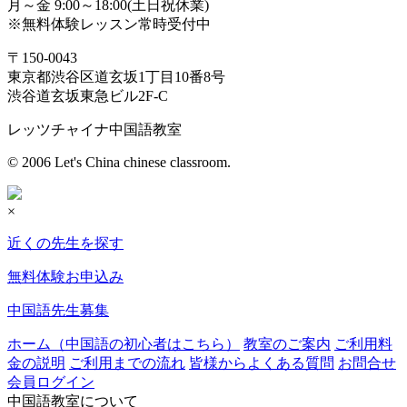
月～金 9:00～18:00(土日祝休業)
※無料体験レッスン常時受付中
〒150-0043
東京都渋谷区道玄坂1丁目10番8号
渋谷道玄坂東急ビル2F-C
レッツチャイナ中国語教室
© 2006 Let's China chinese classroom.
×
近くの先生を探す
無料体験お申込み
中国語先生募集
ホーム（中国語の初心者はこちら）
教室のご案内
ご利用料
金の説明
ご利用までの流れ
皆様からよくある質問
お問合せ
会員ログイン
中国語教室について