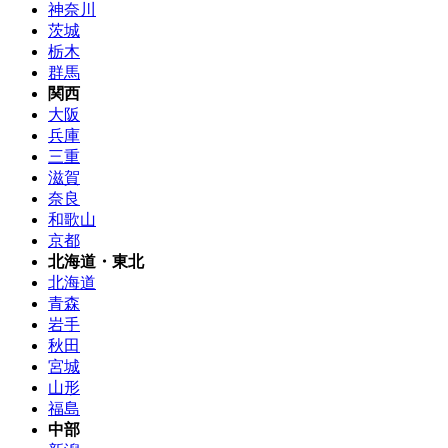
神奈川
茨城
栃木
群馬
関西
大阪
兵庫
三重
滋賀
奈良
和歌山
京都
北海道・東北
北海道
青森
岩手
秋田
宮城
山形
福島
中部