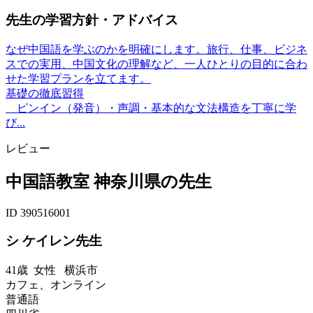
先生の学習方針・アドバイス
なぜ中国語を学ぶのかを明確にします。旅行、仕事、ビジネ
スでの実用、中国文化の理解など、一人ひとりの目的に合わ
せた学習プランを立てます。
基礎の徹底習得
ピンイン（発音）・声調・基本的な文法構造を丁寧に学
び...
レビュー
中国語教室 神奈川県の先生
ID 390516001
シ ケイレン先生
41歳
女性
横浜市
カフェ、オンライン
普通語