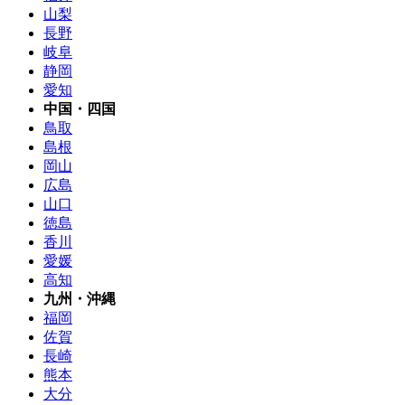
山梨
長野
岐阜
静岡
愛知
中国・四国
鳥取
島根
岡山
広島
山口
徳島
香川
愛媛
高知
九州・沖縄
福岡
佐賀
長崎
熊本
大分