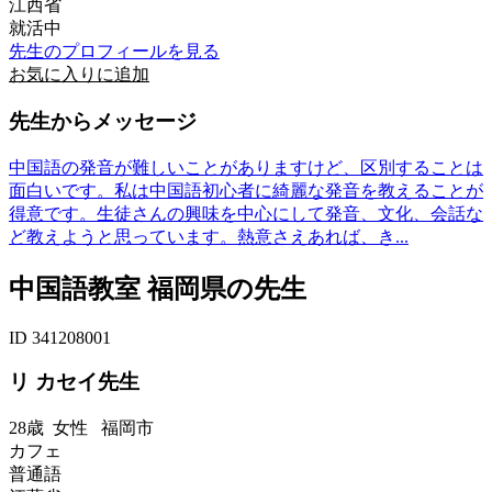
江西省
就活中
先生のプロフィールを見る
お気に入りに追加
先生からメッセージ
中国語の発音が難しいことがありますけど、区別することは
面白いです。私は中国語初心者に綺麗な発音を教えることが
得意です。生徒さんの興味を中心にして発音、文化、会話な
ど教えようと思っています。熱意さえあれば、き...
中国語教室 福岡県の先生
ID 341208001
リ カセイ先生
28歳
女性
福岡市
カフェ
普通語