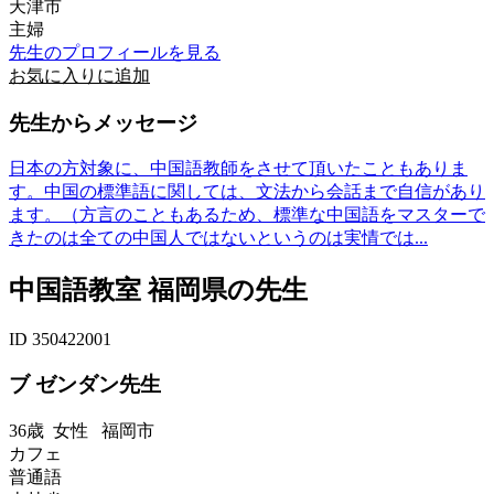
天津市
主婦
先生のプロフィールを見る
お気に入りに追加
先生からメッセージ
日本の方対象に、中国語教師をさせて頂いたこともありま
す。中国の標準語に関しては、文法から会話まで自信があり
ます。（方言のこともあるため、標準な中国語をマスターで
きたのは全ての中国人ではないというのは実情では...
中国語教室 福岡県の先生
ID 350422001
ブ ゼンダン先生
36歳
女性
福岡市
カフェ
普通語