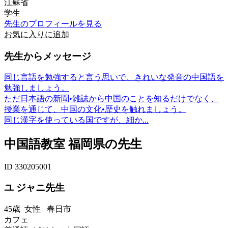
江蘇省
学生
先生のプロフィールを見る
お気に入りに追加
先生からメッセージ
同じ言語を勉強すると言う思いで、きれいな発音の中国語を
勉強しましょう。
ただ日本語の新聞•雑誌から中国のことを知るだけでなく、
授業を通じて、中国の文化•歴史を触れましょう。
同じ漢字を使っている国ですが、細か...
中国語教室 福岡県の先生
ID 330205001
ユ ジャニ先生
45歳
女性
春日市
カフェ