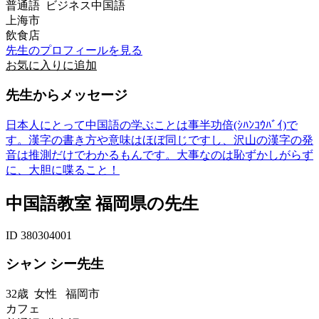
普通語 ビジネス中国語
上海市
飲食店
先生のプロフィールを見る
お気に入りに追加
先生からメッセージ
日本人にとって中国語の学ぶことは事半功倍(ｼﾊﾝｺｳﾊﾞｲ)で
す。漢字の書き方や意味はほぼ同じですし、沢山の漢字の発
音は推測だけでわかるもんです。大事なのは恥ずかしがらず
に、大胆に喋ること！
中国語教室 福岡県の先生
ID 380304001
シャン シー先生
32歳
女性
福岡市
カフェ