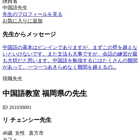
陜西省
中国語先生
先生のプロフィールを見る
お気に入りに追加
先生からメッセージ
中国語の基本はピンインでありますが、まずこの壁を越えな
いといけないです。また文法も大事ですが、会話の練習が最
も大切だと思います。中国語を勉強するにはたくさんの難関
があって、一つ一つあきらめなく難関を越えるの...
現職先生
中国語教室 福岡県の先生
ID 261030001
リ チェンシー先生
48歳
女性
直方市
カフェ