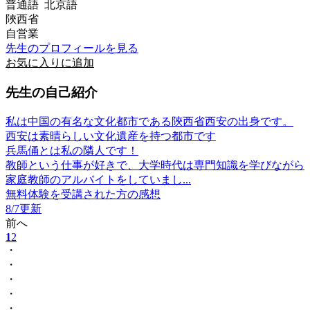
普通語 北京語
陜西省
自営業
先生のプロフィールを見る
お気に入りに追加
先生の自己紹介
私は中国の有名な文化都市である陝西省西安の出身です。
西安は素晴らしい文化遺産を持つ都市です
兵馬俑とは私の隣人です！
教師という仕事が好きで、大学時代は専門知識を学びながら
家庭教師のアルバイトをしていまし...
無料体験を受講された方の感想
8/7更新
前へ
1
2
・
・
・
・
・