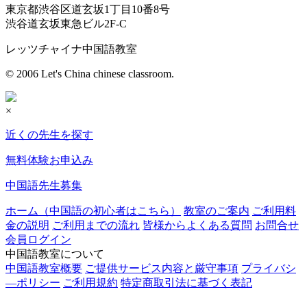
東京都渋谷区道玄坂1丁目10番8号
渋谷道玄坂東急ビル2F-C
レッツチャイナ中国語教室
© 2006 Let's China chinese classroom.
×
近くの先生を探す
無料体験お申込み
中国語先生募集
ホーム（中国語の初心者はこちら）
教室のご案内
ご利用料
金の説明
ご利用までの流れ
皆様からよくある質問
お問合せ
会員ログイン
中国語教室について
中国語教室概要
ご提供サービス内容と厳守事項
プライバシ
―ポリシー
ご利用規約
特定商取引法に基づく表記