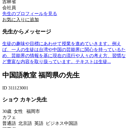
吉林省
会社員
先生のプロフィールを見る
お気に入りに追加
先生からメッセージ
生徒の趣味や目標にあわせて授業を進めていきます。例え
ば、一人の生徒は台湾や中国の芸能界に関心を持っているた
め、芸能界の情報を基に現在の流行や人々の考え方、習慣な
ど豊富な内容を取り扱っています。テキストは生徒...
中国語教室 福岡県の先生
ID 311123001
ショウ カキン先生
30歳
女性
福岡市
カフェ
普通語 北京語 英語 ビジネス中国語