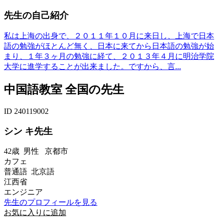
先生の自己紹介
私は上海の出身で、２０１１年１０月に来日し、上海で日本
語の勉強がほとんど無く、日本に来てから日本語の勉強が始
まり、１年３ヶ月の勉強に経て、２０１３年４月に明治学院
大学に進学することが出来ました。ですから、言...
中国語教室 全国の先生
ID 240119002
シン キ先生
42歳
男性
京都市
カフェ
普通語 北京語
江西省
エンジニア
先生のプロフィールを見る
お気に入りに追加