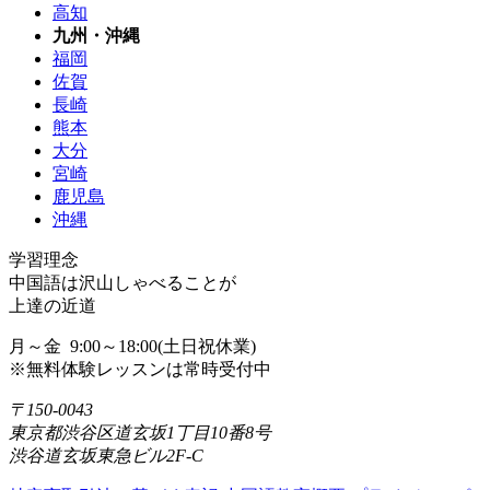
高知
九州・沖縄
福岡
佐賀
長崎
熊本
大分
宮崎
鹿児島
沖縄
学習理念
中国語は沢山しゃべることが
上達の近道
月～金 9:00～18:00(土日祝休業)
※無料体験レッスンは常時受付中
〒150-0043
東京都渋谷区道玄坂1丁目10番8号
渋谷道玄坂東急ビル2F-C