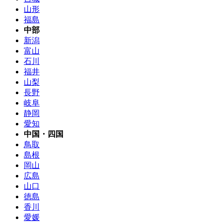
山形
福島
中部
新潟
富山
石川
福井
山梨
長野
岐阜
静岡
愛知
中国・四国
鳥取
島根
岡山
広島
山口
徳島
香川
愛媛