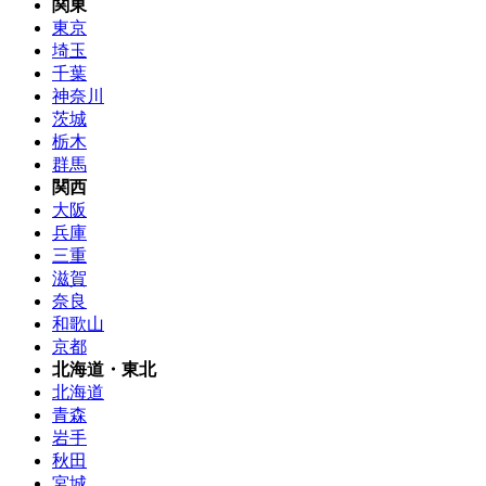
関東
東京
埼玉
千葉
神奈川
茨城
栃木
群馬
関西
大阪
兵庫
三重
滋賀
奈良
和歌山
京都
北海道・東北
北海道
青森
岩手
秋田
宮城