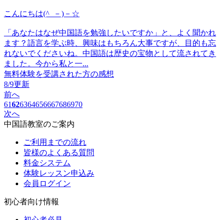
こんにちは(^_－)－☆
「あなたはなぜ中国語を勉強したいですか」と、よく聞かれ
ます？語言を学ぶ時、興味はもちろん大事ですが、目的も忘
れないでくださいね。中国語は歴史の宝物として流されてき
ました。今から私と一...
無料体験を受講された方の感想
8/9更新
前へ
61
62
63
64
65
66
67
68
69
70
次へ
中国語教室のご案内
ご利用までの流れ
皆様のよくある質問
料金システム
体験レッスン申込み
会員ログイン
初心者向け情報
初心者必見