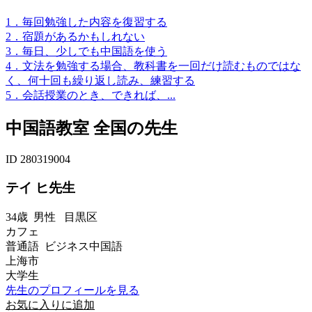
1．毎回勉強した内容を復習する
2．宿題があるかもしれない
3．毎日、少しでも中国語を使う
4．文法を勉強する場合、教科書を一回だけ読むものではな
く、何十回も繰り返し読み、練習する
5．会話授業のとき、できれば、...
中国語教室 全国の先生
ID 280319004
テイ ヒ先生
34歳
男性
目黒区
カフェ
普通語 ビジネス中国語
上海市
大学生
先生のプロフィールを見る
お気に入りに追加