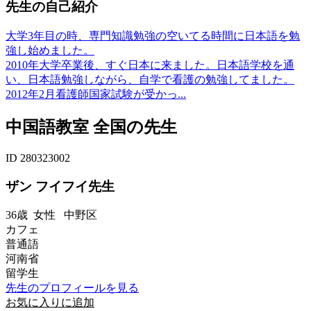
先生の自己紹介
大学3年目の時、専門知識勉強の空いてる時間に日本語を勉
強し始めました。
2010年大学卒業後、すぐ日本に来ました。日本語学校を通
い、日本語勉強しながら、自学で看護の勉強してました。
2012年2月看護師国家試験が受かっ...
中国語教室 全国の先生
ID 280323002
ザン フイフイ先生
36歳
女性
中野区
カフェ
普通語
河南省
留学生
先生のプロフィールを見る
お気に入りに追加