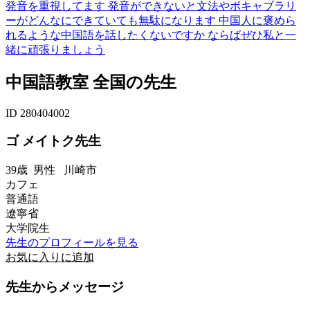
発音を重視してます 発音ができないと文法やボキャブラリ
ーがどんなにできていても無駄になります 中国人に褒めら
れるような中国語を話したくないですか ならばぜひ私と一
緒に頑張りましょう
中国語教室 全国の先生
ID 280404002
ゴ メイトク先生
39歳
男性
川崎市
カフェ
普通語
遼寧省
大学院生
先生のプロフィールを見る
お気に入りに追加
先生からメッセージ