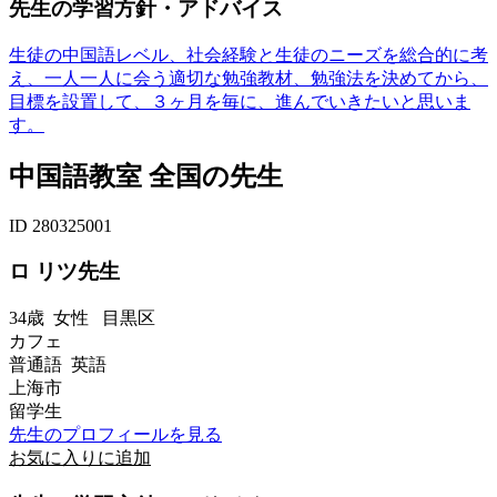
先生の学習方針・アドバイス
生徒の中国語レベル、社会経験と生徒のニーズを総合的に考
え、一人一人に会う適切な勉強教材、勉強法を決めてから、
目標を設置して、３ヶ月を毎に、進んでいきたいと思いま
す。
中国語教室 全国の先生
ID 280325001
ロ リツ先生
34歳
女性
目黒区
カフェ
普通語 英語
上海市
留学生
先生のプロフィールを見る
お気に入りに追加