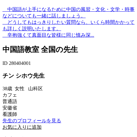
中国語が上手になるために中国の風習・文化・文学・時事
などについても一緒に話しましょう。
どうしてもはっきりしたい質問なら、いくら時間かかって
も詳しく説明いたします。
辛抱強くて真面目な皆様に同じ慎み深...
中国語教室 全国の先生
ID 280404001
チン シホウ先生
38歳
女性
山科区
カフェ
普通語
安徽省
看護師
先生のプロフィールを見る
お気に入りに追加