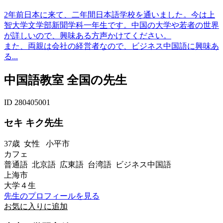
2年前日本に来て、二年間日本語学校を通いました。今は上
智大学文学部新聞学科一年生です。中国の大学や若者の世界
が詳しいので、興味ある方声かけてください。
また、両親は会社の経営者なので、ビジネス中国語に興味あ
る...
中国語教室 全国の先生
ID 280405001
セキ キク先生
37歳
女性
小平市
カフェ
普通語 北京語 広東語 台湾語 ビジネス中国語
上海市
大学４生
先生のプロフィールを見る
お気に入りに追加