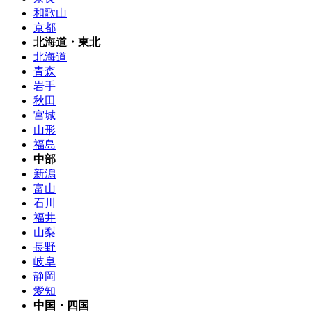
和歌山
京都
北海道・東北
北海道
青森
岩手
秋田
宮城
山形
福島
中部
新潟
富山
石川
福井
山梨
長野
岐阜
静岡
愛知
中国・四国