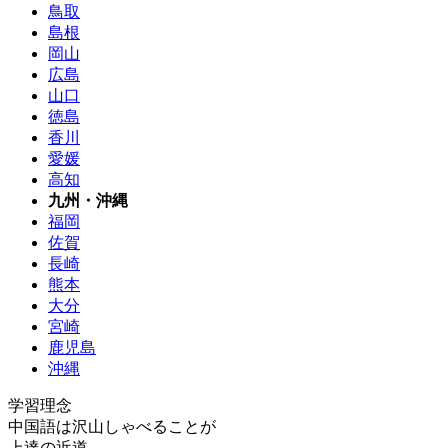
鳥取
島根
岡山
広島
山口
徳島
香川
愛媛
高知
九州・沖縄
福岡
佐賀
長崎
熊本
大分
宮崎
鹿児島
沖縄
学習理念
中国語は沢山しゃべることが
上達の近道