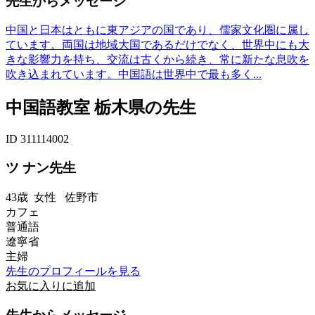
先生からメッセージ
中国と日本はともに東アジアの国であり、儒家文化圏に属し
ています。両国は地域大国であるだけでなく、世界中にも大
きな影響力を持ち、交流は古くから続き、常に新たな息吹を
吹き込まれています。中国語は世界中で最も多く...
中国語教室 栃木県の先生
ID 311114002
ツ ナン先生
43歳
女性
佐野市
カフェ
普通語
遼寧省
主婦
先生のプロフィールを見る
お気に入りに追加