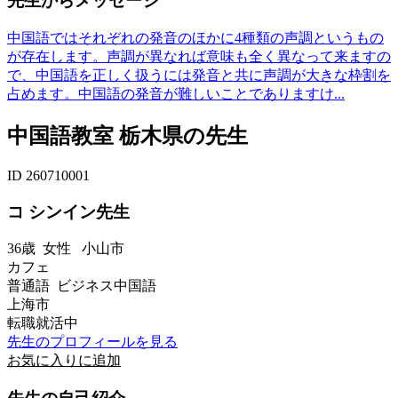
先生からメッセージ
中国語ではそれぞれの発音のほかに4種類の声調というもの
が存在します。声調が異なれば意味も全く異なって来ますの
で、中国語を正しく扱うには発音と共に声調が大きな枠割を
占めます。中国語の発音が難しいことでありますけ...
中国語教室 栃木県の先生
ID 260710001
コ シンイン先生
36歳
女性
小山市
カフェ
普通語 ビジネス中国語
上海市
転職就活中
先生のプロフィールを見る
お気に入りに追加