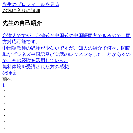
先生のプロフィールを見る
お気に入りに追加
先生の自己紹介
台湾人ですが、台湾式と中国式の中国語両方できるので、両
方対応可能です。
中国語教師の経験が少ないですが、知人の紹介で何ヶ月間簡
単なビジネズ中国語及び会話のレッスンをしたことがあるの
で、その経験を活用してレッ...
無料体験を受講された方の感想
8/9更新
前へ
1
・
・
・
・
・
・
・