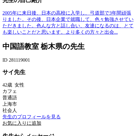
先生の自己紹介
2005年に来日後、日本の高校に入学し、弓道部で3年間頑張
りました。その後、日本企業で就職して、色々勉強させてい
ただきました。色んな方と話し合い、友達になるのは、とて
も楽しいことだと思います。より多くの方々と出会...
中国語教室 栃木県の先生
ID 281119001
サイ先生
42歳
女性
カフェ
普通語
上海市
社会人
先生のプロフィールを見る
お気に入りに追加