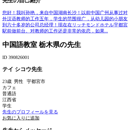
先生の自己紹介
您好！我叫孙艳，来自中国湖南长沙！以前中国广州从事过对
外汉语教师的工作五年，学生的范围很广，从幼儿园的小朋友
到六十多岁的公司总经理！现在在リッチモンドホテル宇都宮
駅前做前台。对教师的工作还是非常的依恋，如果...
中国語教室 栃木県の先生
ID 390826001
テイ シコウ先生
23歳
男性
宇都宮市
カフェ
普通語
江西省
学生
先生のプロフィールを見る
お気に入りに追加