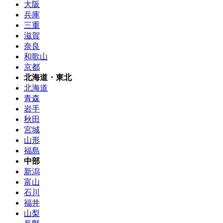
大阪
兵庫
三重
滋賀
奈良
和歌山
京都
北海道・東北
北海道
青森
岩手
秋田
宮城
山形
福島
中部
新潟
富山
石川
福井
山梨