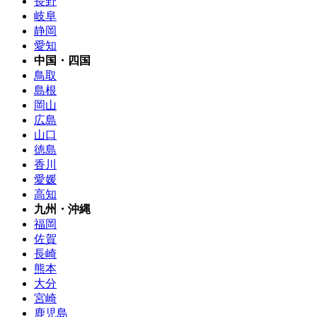
長野
岐阜
静岡
愛知
中国・四国
鳥取
島根
岡山
広島
山口
徳島
香川
愛媛
高知
九州・沖縄
福岡
佐賀
長崎
熊本
大分
宮崎
鹿児島