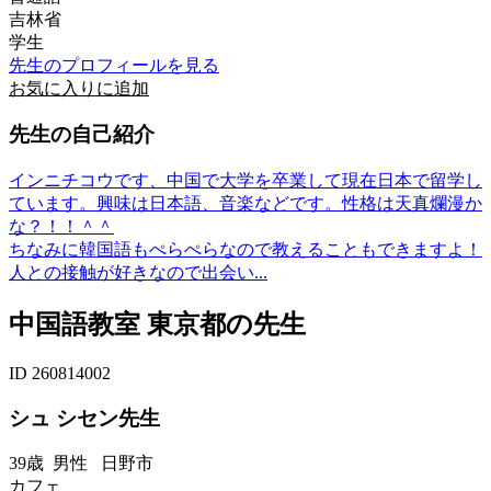
吉林省
学生
先生のプロフィールを見る
お気に入りに追加
先生の自己紹介
インニチコウです、中国で大学を卒業して現在日本で留学し
ています。興味は日本語、音楽などです。性格は天真爛漫か
な？！！＾＾
ちなみに韓国語もぺらぺらなので教えることもできますよ！
人との接触が好きなので出会い...
中国語教室 東京都の先生
ID 260814002
シュ シセン先生
39歳
男性
日野市
カフェ