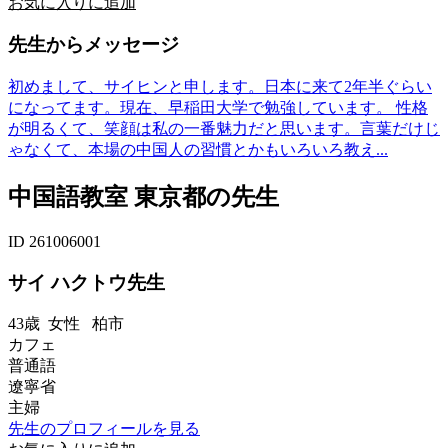
お気に入りに追加
先生からメッセージ
初めまして、サイヒンと申します。日本に来て2年半ぐらい
になってます。現在、早稲田大学で勉強しています。 性格
が明るくて、笑顔は私の一番魅力だと思います。言葉だけじ
ゃなくて、本場の中国人の習慣とかもいろいろ教え...
中国語教室 東京都の先生
ID 261006001
サイ ハクトウ先生
43歳
女性
柏市
カフェ
普通語
遼寧省
主婦
先生のプロフィールを見る