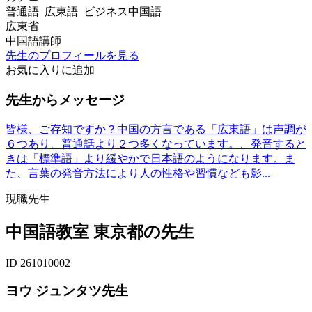
普通語 広東語 ビジネス中国語
広東省
中国語講師
先生のプロフィールを見る
お気に入りに追加
先生からメッセージ
皆様、ご存知ですか？中国の方言である「広東語」は声調が
６つあり、普通話より２つ多くなっています。、発音すると
きは「標準語」より緩やかで日本語のようになります。ま
た、言葉の発音方法により人の性格や習慣なども影...
現職先生
中国語教室 東京都の先生
ID 261010002
ヨウ ジュンタツ先生