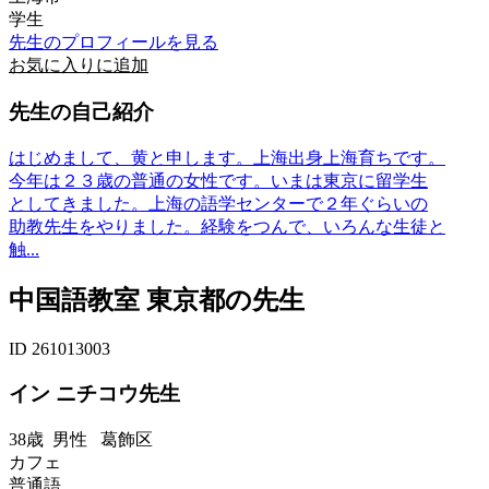
学生
先生のプロフィールを見る
お気に入りに追加
先生の自己紹介
はじめまして、黄と申します。上海出身上海育ちです。
今年は２３歳の普通の女性です。いまは東京に留学生
としてきました。上海の語学センターで２年ぐらいの
助教先生をやりました。経験をつんで、いろんな生徒と
触...
中国語教室 東京都の先生
ID 261013003
イン ニチコウ先生
38歳
男性
葛飾区
カフェ
普通語