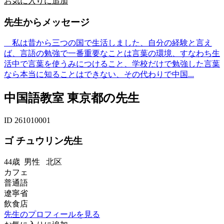
お気に入りに追加
先生からメッセージ
私は昔から三つの国で生活しました、自分の経験と言え
ば、言語の勉強で一番重要なことは言葉の環境、すなわち生
活中で言葉を使うみにつけること、学校だけで勉強した言葉
なら本当に知ることはできない、その代わりで中国...
中国語教室 東京都の先生
ID 261010001
ゴ チュウリン先生
44歳
男性
北区
カフェ
普通語
遼寧省
飲食店
先生のプロフィールを見る