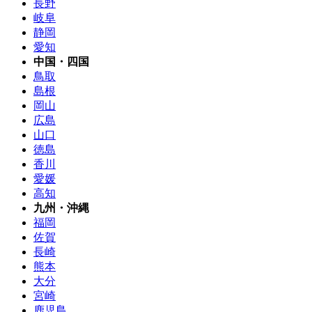
長野
岐阜
静岡
愛知
中国・四国
鳥取
島根
岡山
広島
山口
徳島
香川
愛媛
高知
九州・沖縄
福岡
佐賀
長崎
熊本
大分
宮崎
鹿児島