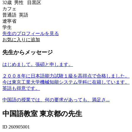
32歳
男性
目黒区
カフェ
普通語 英語
遼寧省
学生
先生のプロフィールを見る
お気に入りに追加
先生からメッセージ
はじめまして。張碩と申します。
２００８年に日本語能力試験１級を高得点で合格しました。
今は東京工業大学機械知能システム学科に在籍しています。
英語も得意です。
中国語の授業では、何の要求があっても、満足さ...
中国語教室 東京都の先生
ID 260905001