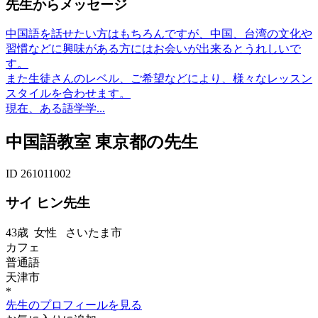
先生からメッセージ
中国語を話せたい方はもちろんですが、中国、台湾の文化や
習慣などに興味がある方にはお会いが出来るとうれしいで
す。
また生徒さんのレベル、ご希望などにより、様々なレッスン
スタイルを合わせます。
現在、ある語学学...
中国語教室 東京都の先生
ID 261011002
サイ ヒン先生
43歳
女性
さいたま市
カフェ
普通語
天津市
*
先生のプロフィールを見る