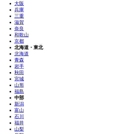
大阪
兵庫
三重
滋賀
奈良
和歌山
京都
北海道・東北
北海道
青森
岩手
秋田
宮城
山形
福島
中部
新潟
富山
石川
福井
山梨