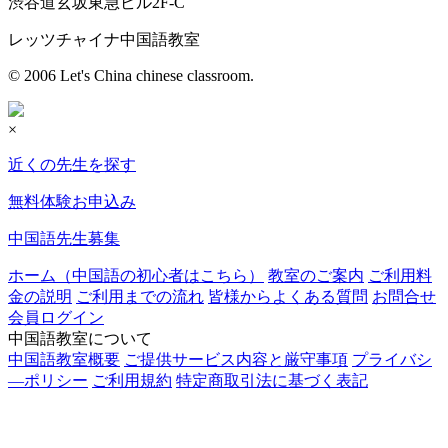
渋谷道玄坂東急ビル2F-C
レッツチャイナ中国語教室
© 2006 Let's China chinese classroom.
×
近くの先生を探す
無料体験お申込み
中国語先生募集
ホーム（中国語の初心者はこちら）
教室のご案内
ご利用料
金の説明
ご利用までの流れ
皆様からよくある質問
お問合せ
会員ログイン
中国語教室について
中国語教室概要
ご提供サービス内容と厳守事項
プライバシ
―ポリシー
ご利用規約
特定商取引法に基づく表記