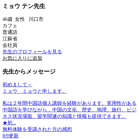
ミョウ テン先生
46歳
女性
川口市
カフェ
普通語
江蘇省
会社員
先生のプロフィールを見る
お気に入りに追加
先生からメッセージ
初めまして～
ミョウ ミョウと申します。
私は２年間中国語個人講師を経験があります。実用性がある
中国語を学びながら，中国の文化、歴史、地理、旅行、ビジ
ネス状況場面、留学関連の知識と情報も提供できます。
★初...
無料体験を受講された方の感想
8/9更新