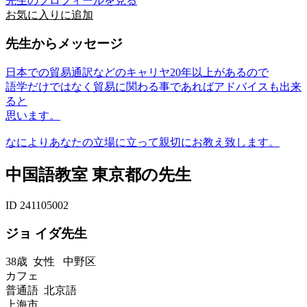
先生のプロフィールを見る
お気に入りに追加
先生からメッセージ
日本での貿易通訳などのキャリヤ20年以上があるので
語学だけではなく貿易に関わる事であればアドバイスも出来
ると
思います。
なによりあなたの立場に立って親切にお教え致します。
中国語教室 東京都の先生
ID 241105002
ジョ イダ先生
38歳
女性
中野区
カフェ
普通語 北京語
上海市