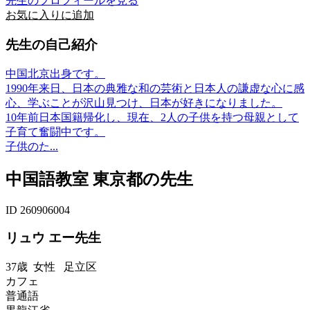
先生のプロフィールを見る
お気に入りに追加
先生の自己紹介
中国北京出身です。
1990年来日、日本の典雅な和の芸術と日本人の謙虚な心に感
心、学ぶことが沢山見つけ、日本が好きになりました。
10年前日本国籍帰化し、現在、2人の子供を持つ母親として
子育て奮闘中です。
子供のた...
中国語教室 東京都の先生
ID 260906004
リュウ エー先生
37歳
女性
足立区
カフェ
普通語