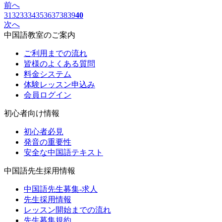
前へ
31
32
33
34
35
36
37
38
39
40
次へ
中国語教室のご案内
ご利用までの流れ
皆様のよくある質問
料金システム
体験レッスン申込み
会員ログイン
初心者向け情報
初心者必見
発音の重要性
安全な中国語テキスト
中国語先生採用情報
中国語先生募集-求人
先生採用情報
レッスン開始までの流れ
先生募集規約