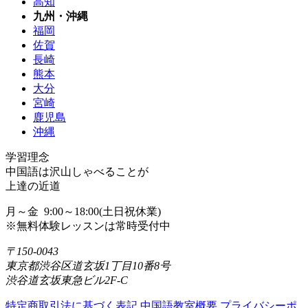
高知
九州・沖縄
福岡
佐賀
長崎
熊本
大分
宮崎
鹿児島
沖縄
学習理念
中国語は沢山しゃべることが
上達の近道
月～金 9:00～18:00(土日祝休業)
※無料体験レッスンは常時受付中
〒150-0043
東京都渋谷区道玄坂1丁目10番8号
渋谷道玄坂東急ビル2F-C
特定商取引法に基づく表記
中国語教室概要
プライバシーポ