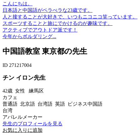
こんにちは。
日本語と中国語がペラぺラな23歳です。
人と接することが大好きで、いつもニコニコ笑っています。
スポーツすることと旅にでかけるのが趣味です。
アクティブでアウトドア派です！
今年からボルダリング...
中国語教室 東京都の先生
ID 271217004
チン イロン先生
42歳
女性
練馬区
カフェ
普通語 北京語 台湾語 英語 ビジネス中国語
台湾
アパレルメーカー
先生のプロフィールを見る
お気に入りに追加