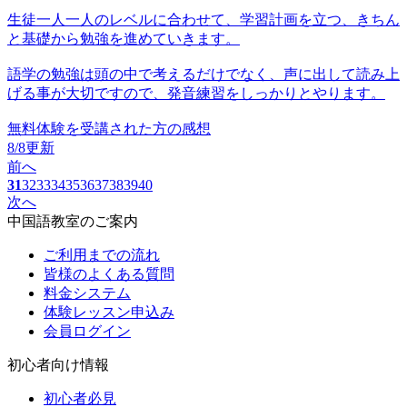
生徒一人一人のレベルに合わせて、学習計画を立つ、きちん
と基礎から勉強を進めていきます。
語学の勉強は頭の中で考えるだけでなく、声に出して読み上
げる事が大切ですので、発音練習をしっかりとやります。
無料体験を受講された方の感想
8/8更新
前へ
31
32
33
34
35
36
37
38
39
40
次へ
中国語教室のご案内
ご利用までの流れ
皆様のよくある質問
料金システム
体験レッスン申込み
会員ログイン
初心者向け情報
初心者必見