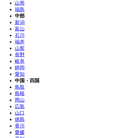
山形
福島
中部
新潟
富山
石川
福井
山梨
長野
岐阜
静岡
愛知
中国・四国
鳥取
島根
岡山
広島
山口
徳島
香川
愛媛