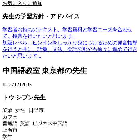
お気に入りに追加
先生の学習方針・アドバイス
学習者お持ちのテキスト、学習資料と学習ニーズを合わせ
て、授業を行いたいと思います。
初級レベル：ピンインをしっかり身につけるための発音指導
を行うと共に、語彙、文法、会話の部分も徐々に進めて行き
たいと思います...
中国語教室 東京都の先生
ID 271212003
トウ シブン先生
33歳
女性
日野市
カフェ
普通語 英語 ビジネス中国語
上海市
学生