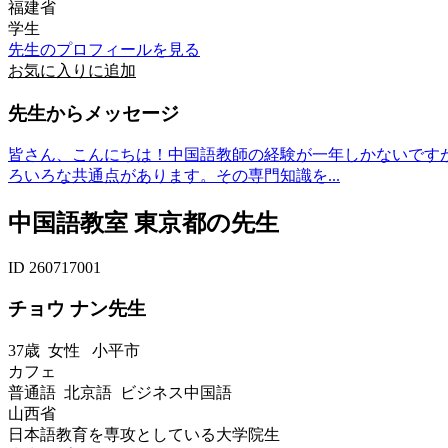
福建省
学生
先生のプロフィールを見る
お気に入りに追加
先生からメッセージ
皆さん、こんにちは！中国語教師の経験が一年しかないです
ろいろな共通点があります。その専門知識を...
中国語教室 東京都の先生
ID 260717001
チョウ ナン先生
37歳
女性
小平市
カフェ
普通語 北京語 ビジネス中国語
山西省
日本語教育を専攻としている大学院生