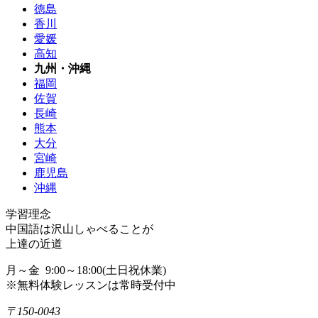
徳島
香川
愛媛
高知
九州・沖縄
福岡
佐賀
長崎
熊本
大分
宮崎
鹿児島
沖縄
学習理念
中国語は沢山しゃべることが
上達の近道
月～金 9:00～18:00(土日祝休業)
※無料体験レッスンは常時受付中
〒150-0043