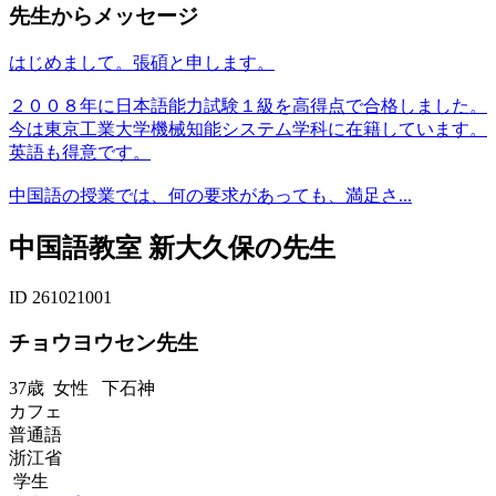
先生からメッセージ
はじめまして。張碩と申します。
２００８年に日本語能力試験１級を高得点で合格しました。
今は東京工業大学機械知能システム学科に在籍しています。
英語も得意です。
中国語の授業では、何の要求があっても、満足さ...
中国語教室 新大久保の先生
ID 261021001
チョウヨウセン先生
37歳
女性
下石神
カフェ
普通語
浙江省
学生