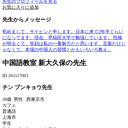
先生のプロフィールを見る
お気に入りに追加
先生からメッセージ
初めまして、サイヒンと申します。日本に来て2年半ぐらい
になってます。現在、早稲田大学で勉強しています。 性格
が明るくて、笑顔は私の一番魅力だと思います。言葉だけじ
ゃなくて、本場の中国人の習慣とかもいろいろ教え...
中国語教室 新大久保の先生
ID 261117003
チン ブンキョウ先生
39歳
男性
西東京市
カフェ
普通語
上海市
学生