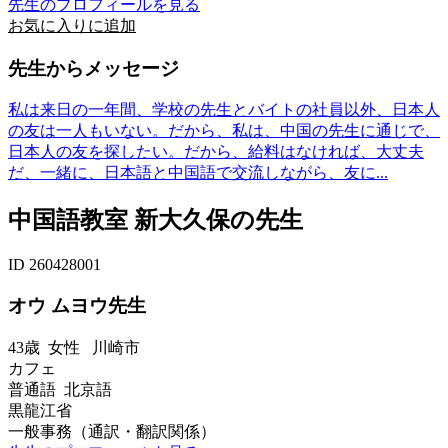
先生のプロフィールを見る
お気に入りに追加
先生からメッセージ
私は来日の一年間、学校の先生とバイトの社員以外、日本人
の友は一人もいない。だから、私は、中国の先生に通じで、
日本人の友を探したい。だから、給料はなければ、大丈夫
だ、一緒に、日本語と中国語で交流しながら、友に...
中国語教室 新大久保の先生
ID 260428001
オウ ムヨウ先生
43歳
女性
川崎市
カフェ
普通語 北京語
黒龍江省
一般事務（通訳・翻訳関係）