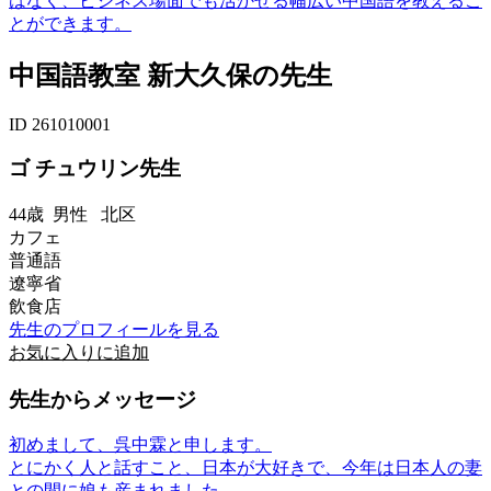
はなく、ビジネス場面でも活かせる幅広い中国語を教えるこ
とができます。
中国語教室 新大久保の先生
ID 261010001
ゴ チュウリン先生
44歳
男性
北区
カフェ
普通語
遼寧省
飲食店
先生のプロフィールを見る
お気に入りに追加
先生からメッセージ
初めまして、呉中霖と申します。
とにかく人と話すこと、日本が大好きで、今年は日本人の妻
との間に娘も産まれました。