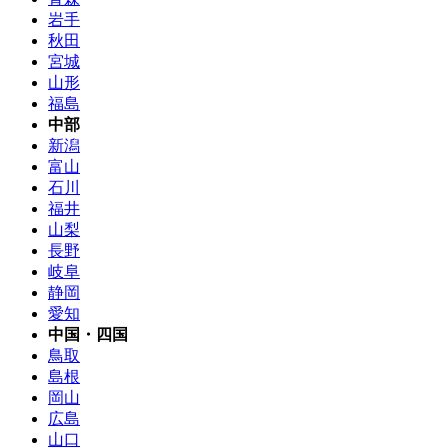
岩手
秋田
宮城
山形
福島
中部
新潟
富山
石川
福井
山梨
長野
岐阜
静岡
愛知
中国・四国
鳥取
島根
岡山
広島
山口