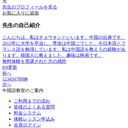
无
先生のプロフィールを見る
お気に入りに追加
先生の自己紹介
こんにちは。私はチョウキンといいます。中国の出身です。
2012年に大学を卒业し、専攻は中国ごでした。今日本语とフ
ランス語を勉强しています。私は中国語を教えろの経験があ
ります。韓国人に教えました。趣味は映画です。
無料体験を受講された方の感想
8/9更新
前へ
1
2
3
4
5
6
7
8
9
10
次へ
中国語教室のご案内
ご利用までの流れ
皆様のよくある質問
料金システム
体験レッスン申込み
会員ログイン