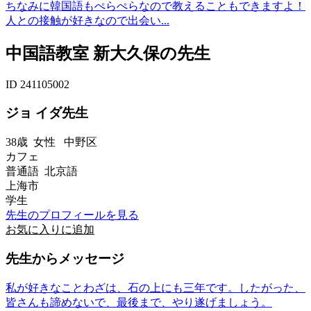
ちなみに韓国語もぺらぺらなので教えることもできますよ！
人との接触が好きなので出会い...
中国語教室 新大久保の先生
ID 241105002
ジョ イダ先生
38歳
女性
中野区
カフェ
普通語 北京語
上海市
学生
先生のプロフィールを見る
お気に入りに追加
先生からメッセージ
私が好きなことわざは、石の上にも三年です。したがった、
皆さんも諦めないで、最後まで、やり遂げましょう。