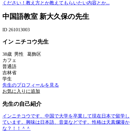
ください！教え方とか教えてもらいたい内容とか...
中国語教室 新大久保の先生
ID 261013003
イン ニチコウ先生
38歳
男性
葛飾区
カフェ
普通語
吉林省
学生
先生のプロフィールを見る
お気に入りに追加
先生の自己紹介
インニチコウです、中国で大学を卒業して現在日本で留学し
ています。興味は日本語、音楽などです。性格は天真爛漫か
な？！！＾＾