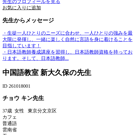
先生のプロフィールを見る
お気に入りに追加
先生からメッセージ
・生徒一人ひとりのニーズに合わせ、一人ひとりの強みを最
大限に発揮し、一緒に楽しく自然に言語を身に着けることを
目指しています！
・日本語教師養成講座を習得し、日本語教師資格を持ってお
ります。そして、日本語教師...
中国語教室 新大久保の先生
ID 261018001
チョウ キン先生
37歳
女性
東京分文京区
カフェ
普通語
雲南省