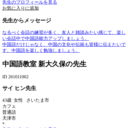
先生のプロフィールを見る
お気に入りに追加
先生からメッセージ
なるべく会話の練習が多く、友人と雑談みたい感じて、楽し
い会話中で中国語能力アップしましょう。
中国語だけじゃなく、中国の文化や伝統も皆様に伝えたいで
す。中国語を楽しく勉強しましょう。
中国語教室 新大久保の先生
ID 261011002
サイ ヒン先生
43歳
女性
さいたま市
カフェ
普通語
天津市
*