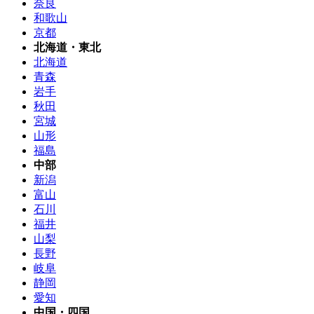
奈良
和歌山
京都
北海道・東北
北海道
青森
岩手
秋田
宮城
山形
福島
中部
新潟
富山
石川
福井
山梨
長野
岐阜
静岡
愛知
中国・四国