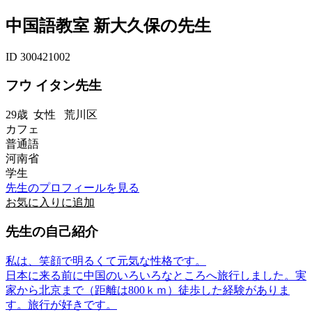
中国語教室 新大久保の先生
ID 300421002
フウ イタン先生
29歳
女性
荒川区
カフェ
普通語
河南省
学生
先生のプロフィールを見る
お気に入りに追加
先生の自己紹介
私は、笑顔で明るくて元気な性格です。
日本に来る前に中国のいろいろなところへ旅行しました。実
家から北京まで（距離は800ｋｍ）徒歩した経験がありま
す。旅行が好きです。