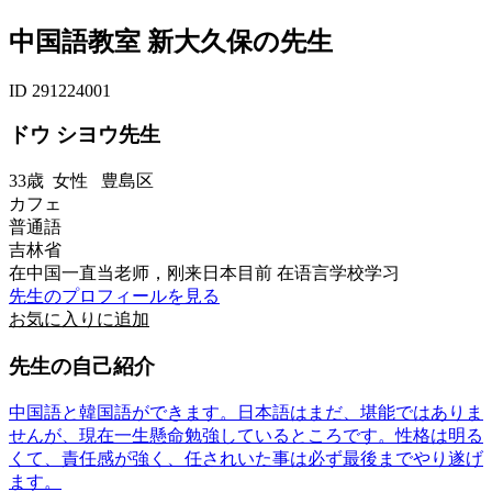
中国語教室 新大久保の先生
ID 291224001
ドウ シヨウ先生
33歳
女性
豊島区
カフェ
普通語
吉林省
在中国一直当老师，刚来日本目前 在语言学校学习
先生のプロフィールを見る
お気に入りに追加
先生の自己紹介
中国語と韓国語ができます。日本語はまだ、堪能ではありま
せんが、現在一生懸命勉強しているところです。性格は明る
くて、責任感が強く、任されいた事は必ず最後までやり遂げ
ます。