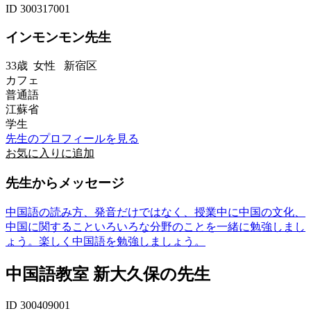
ID 300317001
インモンモン先生
33歳
女性
新宿区
カフェ
普通語
江蘇省
学生
先生のプロフィールを見る
お気に入りに追加
先生からメッセージ
中国語の読み方、発音だけではなく、授業中に中国の文化、
中国に関することいろいろな分野のことを一緒に勉強しまし
ょう。楽しく中国語を勉強しましょう。
中国語教室 新大久保の先生
ID 300409001