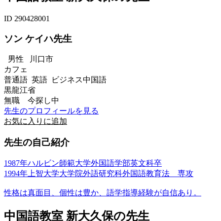
ID 290428001
ソン ケイハ先生
男性
川口市
カフェ
普通語 英語 ビジネス中国語
黒龍江省
無職 今探し中
先生のプロフィールを見る
お気に入りに追加
先生の自己紹介
1987年ハルビン師範大学外国語学部英文科卒
1994年上智大学大学院外語研究科外国語教育法 専攻
性格は真面目、個性は豊か、語学指導経験が自信あり。
中国語教室 新大久保の先生