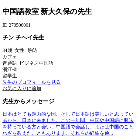
中国語教室 新大久保の先生
ID 270506001
チン チヘイ先生
34歳
女性
駒込
カフェ
普通語 ビジネス中国語
浙江省
留学生
先生のプロフィールを見る
お気に入りに追加
先生からメッセージ
日本はとても魅力的な国、そして日本語は美しいと思ってい
るから、日本に来ました。この一年間、中国や中国語に興味
を持っている方と会い、中国語で会話し、または中国のこと
わざを教えたこともあります。それらの経験を通...