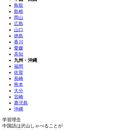
鳥取
島根
岡山
広島
山口
徳島
香川
愛媛
高知
九州・沖縄
福岡
佐賀
長崎
熊本
大分
宮崎
鹿児島
沖縄
学習理念
中国語は沢山しゃべることが