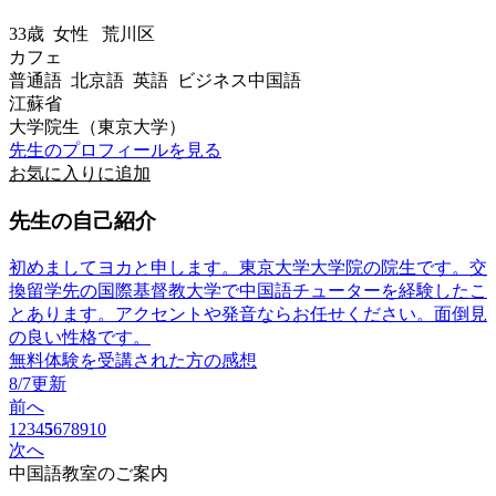
33歳
女性
荒川区
カフェ
普通語 北京語 英語 ビジネス中国語
江蘇省
大学院生（東京大学）
先生のプロフィールを見る
お気に入りに追加
先生の自己紹介
初めましてヨカと申します。東京大学大学院の院生です。交
換留学先の国際基督教大学で中国語チューターを経験したこ
とあります。アクセントや発音ならお任せください。面倒見
の良い性格です。
無料体験を受講された方の感想
8/7更新
前へ
1
2
3
4
5
6
7
8
9
10
次へ
中国語教室のご案内