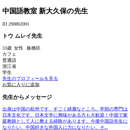
中国語教室 新大久保の先生
ID 290802001
トウ ムレイ先生
33歳
女性
板橋区
カフェ
普通語
浙江省
学生
先生のプロフィールを見る
お気に入りに追加
先生からメッセージ
出身は中国の杭州です、すごく綺麗なところ。学部の専門は
日本文化です。日本文学に興味がある方も大歓迎！中国で家
庭教師として人に教える経験があります。今後中国語先生に
なりたい、中国好きな外国人に力になりたい、そ...