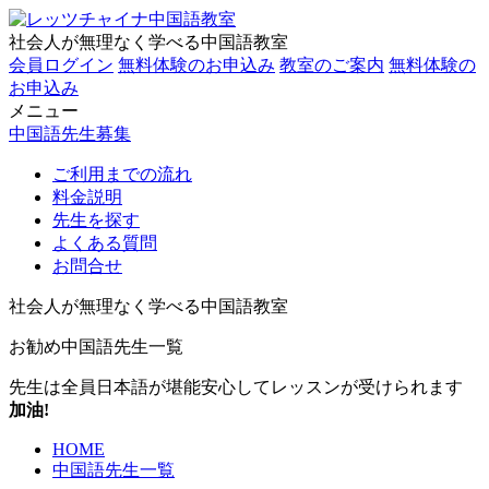
社会人が無理なく学べる中国語教室
会員ログイン
無料体験のお申込み
教室のご案内
無料体験の
お申込み
メニュー
中国語先生募集
ご利用までの流れ
料金説明
先生を探す
よくある質問
お問合せ
社会人が無理なく学べる中国語教室
お勧め中国語先生一覧
先生は全員日本語が堪能
安心してレッスンが受けられます
加油!
HOME
中国語先生一覧