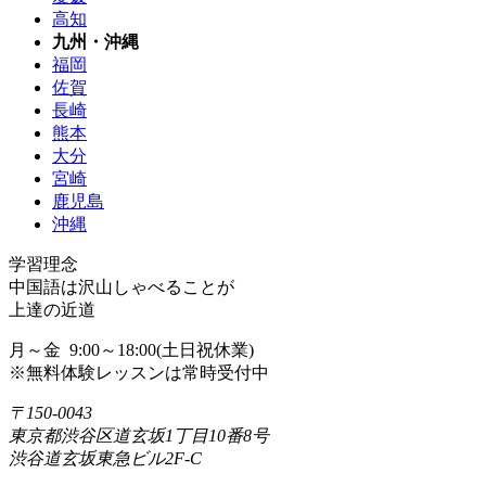
高知
九州・沖縄
福岡
佐賀
長崎
熊本
大分
宮崎
鹿児島
沖縄
学習理念
中国語は沢山しゃべることが
上達の近道
月～金 9:00～18:00(土日祝休業)
※無料体験レッスンは常時受付中
〒150-0043
東京都渋谷区道玄坂1丁目10番8号
渋谷道玄坂東急ビル2F-C