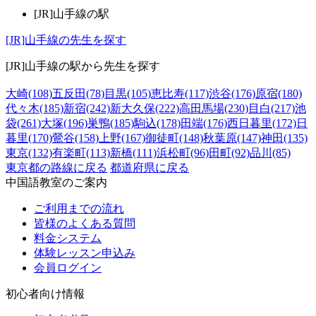
[JR]山手線の駅
[JR]山手線の先生を探す
[JR]山手線の駅から先生を探す
大崎(108)
五反田(78)
目黒(105)
恵比寿(117)
渋谷(176)
原宿(180)
代々木(185)
新宿(242)
新大久保(222)
高田馬場(230)
目白(217)
池
袋(261)
大塚(196)
巣鴨(185)
駒込(178)
田端(176)
西日暮里(172)
日
暮里(170)
鶯谷(158)
上野(167)
御徒町(148)
秋葉原(147)
神田(135)
東京(132)
有楽町(113)
新橋(111)
浜松町(96)
田町(92)
品川(85)
東京都の路線に戻る
都道府県に戻る
中国語教室のご案内
ご利用までの流れ
皆様のよくある質問
料金システム
体験レッスン申込み
会員ログイン
初心者向け情報