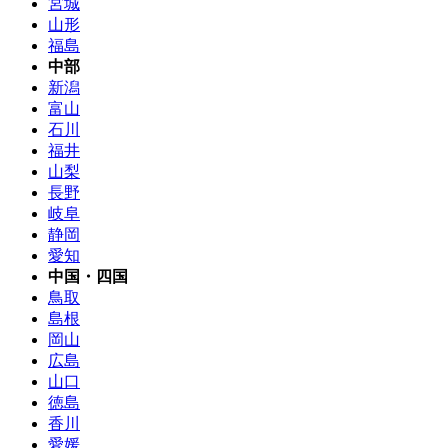
宮城
山形
福島
中部
新潟
富山
石川
福井
山梨
長野
岐阜
静岡
愛知
中国・四国
鳥取
島根
岡山
広島
山口
徳島
香川
愛媛