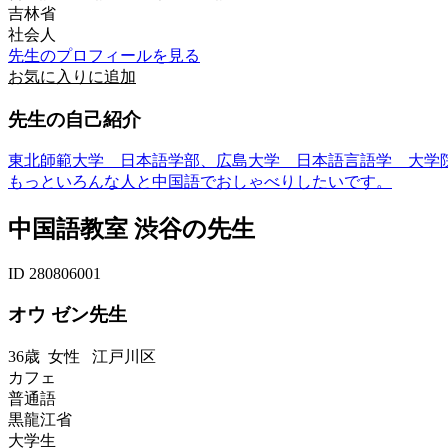
吉林省
社会人
先生のプロフィールを見る
お気に入りに追加
先生の自己紹介
東北師範大学 日本語学部、広島大学 日本語言語学 大学
もっといろんな人と中国語でおしゃべりしたいです。
中国語教室 渋谷の先生
ID 280806001
オウ ゼン先生
36歳
女性
江戸川区
カフェ
普通語
黒龍江省
大学生