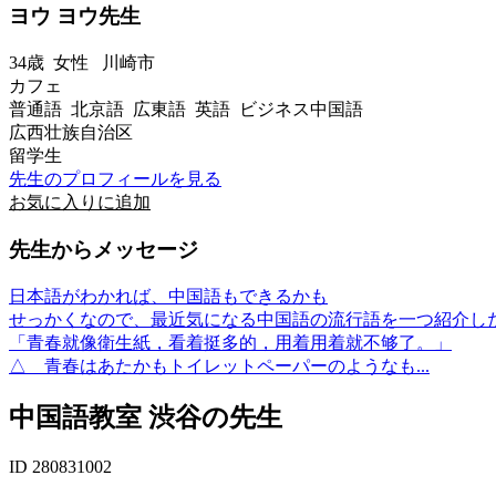
ヨウ ヨウ先生
34歳
女性
川崎市
カフェ
普通語 北京語 広東語 英語 ビジネス中国語
広西壮族自治区
留学生
先生のプロフィールを見る
お気に入りに追加
先生からメッセージ
日本語がわかれば、中国語もできるかも
せっかくなので、最近気になる中国語の流行語を一つ紹介し
「青春就像衛生紙，看着挺多的，用着用着就不够了。」
△ 青春はあたかもトイレットペーパーのようなも...
中国語教室 渋谷の先生
ID 280831002