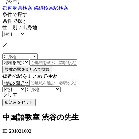
【渋谷】
都道府県検索
路線検索
駅検索
条件で探す
条件で探す
性 別／出身地
／
複数の駅をまとめて検索
クリア
中国語教室 渋谷の先生
ID 281021002