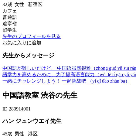
32歳
女性
新宿区
カフェ
普通語
遼寧省
留学生
先生のプロフィールを見る
お気に入りに追加
先生からメッセージ
中国語が難しいだけど、 中国语虽然很难（zhōng guó yǔ suī rán h
語学力を高めるために、为了提高语言能力（wèi lè tí gāo yǔ yán n
一緒にチャレンジしよう！ 一起挑战吧 （yì qǐ tǐao zhàn ba）
中国語教室 渋谷の先生
ID 280914001
ハン ジュンウエイ先生
45歳
男性
港区