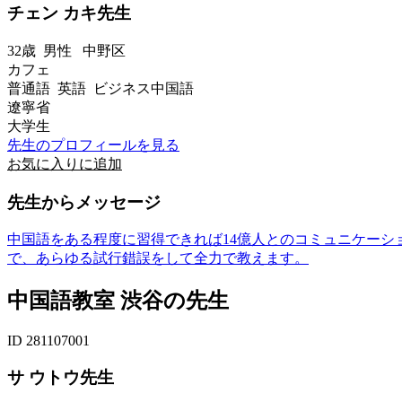
チェン カキ先生
32歳
男性
中野区
カフェ
普通語 英語 ビジネス中国語
遼寧省
大学生
先生のプロフィールを見る
お気に入りに追加
先生からメッセージ
中国語をある程度に習得できれば14億人とのコミュニケー
で、あらゆる試行錯誤をして全力で教えます。
中国語教室 渋谷の先生
ID 281107001
サ ウトウ先生