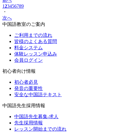
前へ
1
2
3
4
5
6
7
8
9
・
次へ
中国語教室のご案内
ご利用までの流れ
皆様のよくある質問
料金システム
体験レッスン申込み
会員ログイン
初心者向け情報
初心者必見
発音の重要性
安全な中国語テキスト
中国語先生採用情報
中国語先生募集-求人
先生採用情報
レッスン開始までの流れ