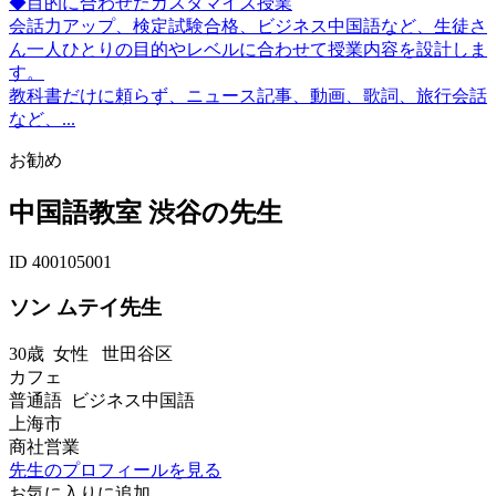
◆目的に合わせたカスタマイズ授業
会話力アップ、検定試験合格、ビジネス中国語など、生徒さ
ん一人ひとりの目的やレベルに合わせて授業内容を設計しま
す。
教科書だけに頼らず、ニュース記事、動画、歌詞、旅行会話
など、...
お勧め
中国語教室 渋谷の先生
ID 400105001
ソン ムテイ先生
30歳
女性
世田谷区
カフェ
普通語 ビジネス中国語
上海市
商社営業
先生のプロフィールを見る
お気に入りに追加