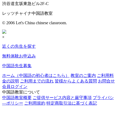
渋谷道玄坂東急ビル2F-C
レッツチャイナ中国語教室
© 2006 Let's China chinese classroom.
×
近くの先生を探す
無料体験お申込み
中国語先生募集
ホーム（中国語の初心者はこちら）
教室のご案内
ご利用料
金の説明
ご利用までの流れ
皆様からよくある質問
お問合せ
会員ログイン
中国語教室について
中国語教室概要
ご提供サービス内容と厳守事項
プライバシ
―ポリシー
ご利用規約
特定商取引法に基づく表記