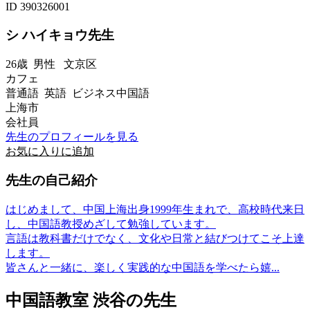
ID 390326001
シ ハイキョウ先生
26歳
男性
文京区
カフェ
普通語 英語 ビジネス中国語
上海市
会社員
先生のプロフィールを見る
お気に入りに追加
先生の自己紹介
はじめまして、中国上海出身1999年生まれで、高校時代来日
し、中国語教授めざして勉強しています。
言語は教科書だけでなく、文化や日常と結びつけてこそ上達
します。
皆さんと一緒に、楽しく実践的な中国語を学べたら嬉...
中国語教室 渋谷の先生