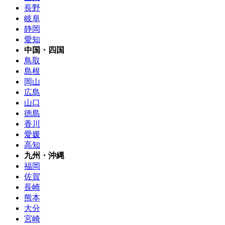
長野
岐阜
静岡
愛知
中国・四国
鳥取
島根
岡山
広島
山口
徳島
香川
愛媛
高知
九州・沖縄
福岡
佐賀
長崎
熊本
大分
宮崎