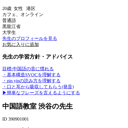
20歳
女性
港区
カフェ、オンライン
普通語
黒龍江省
大学生
先生のプロフィールを見る
お気に入りに追加
先生の学習方針・アドバイス
目標:中国語の音に慣れる
・基本構造SVOCを理解する
・pin yinの読み方を理解する
・口と耳から吸収してもらう(発音)
▶︎簡単なフレーズを言えるようにする
中国語教室 渋谷の先生
ID 390901001