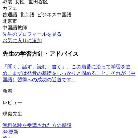
43歳
女性
世田谷区
カフェ
普通語 北京語 ビジネス中国語
北京市
中国語教師
先生のプロフィールを見る
お気に入りに追加
先生の学習方針・アドバイス
「聞く、話す、読む、書く」。この順番に沿って学習を進
め、まずは発音の基礎をしっかりと固めること。それが（中
国語）習得への成功の近道です。
新着
レビュー
現職先生
無料体験を受講された方の感想
8/8更新