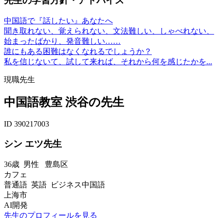
先生の学習方針・アドバイス
中国語で『話したい』あなたへ
聞き取れない、覚えられない、文法難しい、しゃべれない、
始まったばかり、発音難しい……
誰にもある困難はなくなれるでしょうか？
私を信じないて、試して来れば、それから何を感じたかを...
現職先生
中国語教室 渋谷の先生
ID 390217003
シン エツ先生
36歳
男性
豊島区
カフェ
普通語 英語 ビジネス中国語
上海市
AI開発
先生のプロフィールを見る