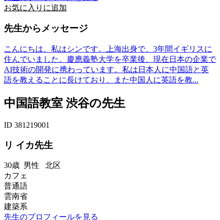
お気に入りに追加
先生からメッセージ
こんにちは、私はシンです。上海出身で、3年間イギリスに
住んでいました。慶應義塾大学を卒業後、現在日本の企業で
AI技術の開発に携わっています。私は日本人に中国語と英
語を教えることに長けており、また中国人に英語を教...
中国語教室 渋谷の先生
ID 381219001
リ イカ先生
30歳
男性
北区
カフェ
普通語
雲南省
建築系
先生のプロフィールを見る