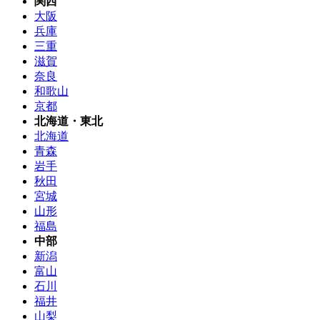
関西
大阪
兵庫
三重
滋賀
奈良
和歌山
京都
北海道・東北
北海道
青森
岩手
秋田
宮城
山形
福島
中部
新潟
富山
石川
福井
山梨