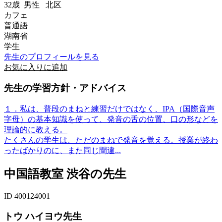
32歳
男性
北区
カフェ
普通語
湖南省
学生
先生のプロフィールを見る
お気に入りに追加
先生の学習方針・アドバイス
１．私は、普段のまねと練習だけではなく、IPA（国際音声
字母）の基本知識を使って、発音の舌の位置、口の形などを
理論的に教える。
たくさんの学生は、ただのまねで発音を覚える。授業が終わ
ったばかりのに、また同じ間違...
中国語教室 渋谷の先生
ID 400124001
トウ ハイヨウ先生