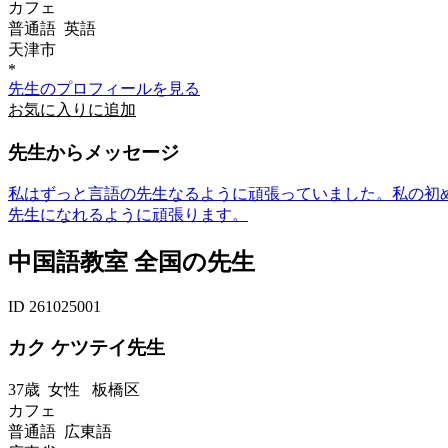
カフェ
普通語 英語
天津市
*
先生のプロフィールを見る
お気に入りに追加
先生からメッセージ
私はずっと言語の先生なるように頑張っていました。私の初
先生になれるように頑張ります。
中国語教室 全国の先生
ID 261025001
カク ケツテイ先生
37歳
女性
板橋区
カフェ
普通語 広東語