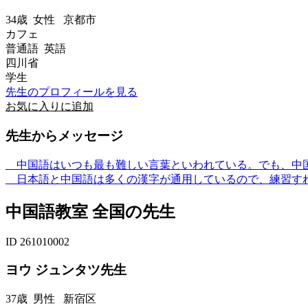
34歳
女性
京都市
カフェ
普通語 英語
四川省
学生
先生のプロフィールを見る
お気に入りに追加
先生からメッセージ
中国語はいつも最も難しい言葉といわれている。でも、中
日本語と中国語は多くの漢字が通用しているので、練習す
中国語教室 全国の先生
ID 261010002
ヨウ ジュンタツ先生
37歳
男性
新宿区