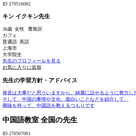
ID 270516002
キン イクキン先生
36歳
女性
豊島区
カフェ
普通語 英語
上海市
大学院生
先生のプロフィールを見る
お気に入りに追加
先生の学習方針・アドバイス
発音は大事だと思ういますから、綺麗に話せるように努力し
そして、中国の事情や文化、面白いことなどを紹介して、
興味を持って、中国語を教えるつもりです
中国語教室 全国の先生
ID 270507001