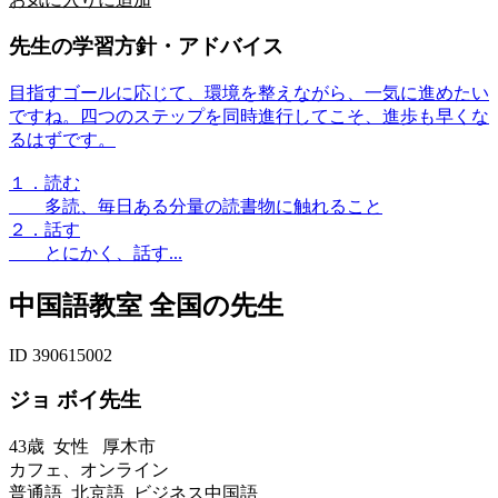
先生の学習方針・アドバイス
目指すゴールに応じて、環境を整えながら、一気に進めたい
ですね。四つのステップを同時進行してこそ、進歩も早くな
るはずです。
１．読む
多読、毎日ある分量の読書物に触れること
２．話す
とにかく、話す...
中国語教室 全国の先生
ID 390615002
ジョ ボイ先生
43歳
女性
厚木市
カフェ、オンライン
普通語 北京語 ビジネス中国語