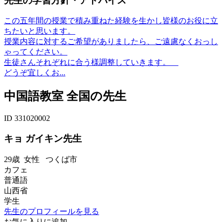
先生の学習方針・アドバイス
この五年間の授業で積み重ねた経験を生かし皆様のお役に立
ちたいと思います。
授業内容に対するご希望がありましたら、ご遠慮なくおっし
ゃってください。
生徒さんそれぞれに合う様調整していきます。
どうぞ宜しくお...
中国語教室 全国の先生
ID 331020002
キョ ガイキン先生
29歳
女性
つくば市
カフェ
普通語
山西省
学生
先生のプロフィールを見る
お気に入りに追加