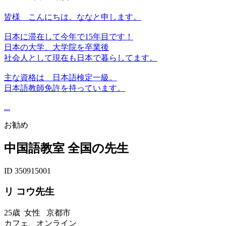
皆様 こんにちは。ななと申します。
日本に滞在して今年で15年目です！
日本の大学、大学院を卒業後
社会人として現在も日本で暮らしてます。
主な資格は 日本語検定一級。
日本語教師免許を持っています。
...
お勧め
中国語教室 全国の先生
ID 350915001
リ コウ先生
25歳
女性
京都市
カフェ、オンライン