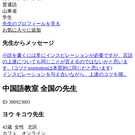
普通語
山東省
学生
先生のプロフィールを見る
お気に入りに追加
先生からメッセージ
小説を書くには常にインスピレーションが必要ですが、言語
の上達についても同じことが言えるのではないかと思いま
す。(コツとinspirationは本質的に同じだと思います)
インスピレーションを与え合いながら、上達のコツを掴...
中国語教室 全国の先生
ID 380923001
ヨウ キコウ先生
42歳
女性
北区
カフェ、オンライン