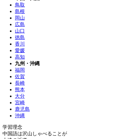
鳥取
島根
岡山
広島
山口
徳島
香川
愛媛
高知
九州・沖縄
福岡
佐賀
長崎
熊本
大分
宮崎
鹿児島
沖縄
学習理念
中国語は沢山しゃべることが