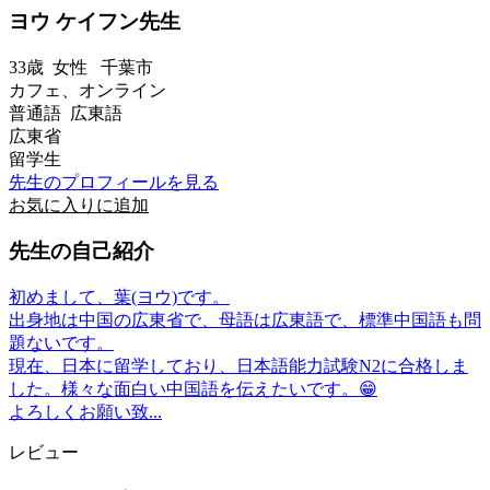
ヨウ ケイフン先生
33歳
女性
千葉市
カフェ、オンライン
普通語 広東語
広東省
留学生
先生のプロフィールを見る
お気に入りに追加
先生の自己紹介
初めまして、葉(ヨウ)です。
出身地は中国の広東省で、母語は広東語で、標準中国語も問
題ないです。
現在、日本に留学しており、日本語能力試験N2に合格しま
した。様々な面白い中国語を伝えたいです。😁
よろしくお願い致...
レビュー