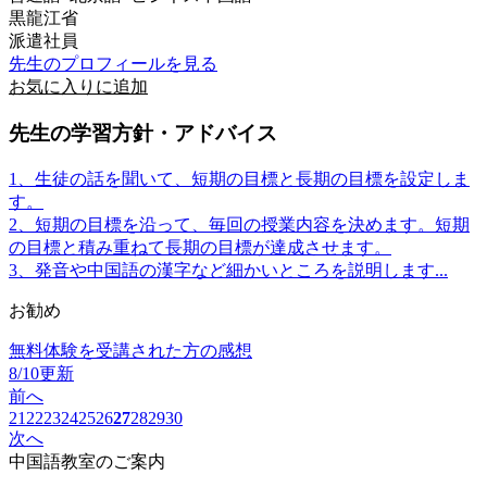
黒龍江省
派遣社員
先生のプロフィールを見る
お気に入りに追加
先生の学習方針・アドバイス
1、生徒の話を聞いて、短期の目標と長期の目標を設定しま
す。
2、短期の目標を沿って、毎回の授業内容を決めます。短期
の目標と積み重ねて長期の目標が達成させます。
3、発音や中国語の漢字など細かいところを説明します...
お勧め
無料体験を受講された方の感想
8/10更新
前へ
21
22
23
24
25
26
27
28
29
30
次へ
中国語教室のご案内