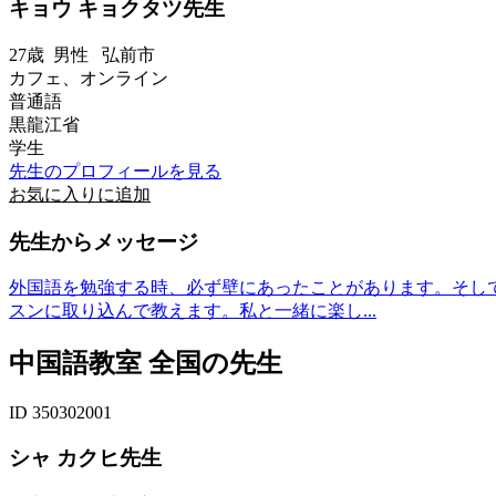
キョウ キョクタツ先生
27歳
男性
弘前市
カフェ、オンライン
普通語
黒龍江省
学生
先生のプロフィールを見る
お気に入りに追加
先生からメッセージ
外国語を勉強する時、必ず壁にあったことがあります。そし
スンに取り込んで教えます。私と一緒に楽し...
中国語教室 全国の先生
ID 350302001
シャ カクヒ先生