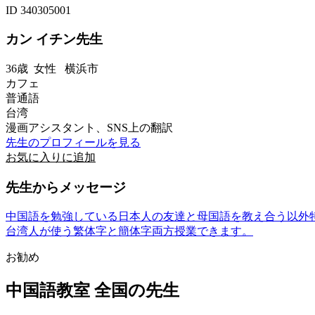
ID 340305001
カン イチン先生
36歳
女性
横浜市
カフェ
普通語
台湾
漫画アシスタント、SNS上の翻訳
先生のプロフィールを見る
お気に入りに追加
先生からメッセージ
中国語を勉強している日本人の友達と母国語を教え合う以外
台湾人が使う繁体字と簡体字両方授業できます。
お勧め
中国語教室 全国の先生