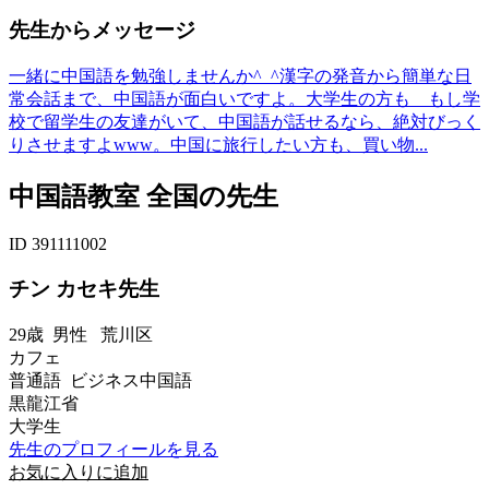
先生からメッセージ
一緒に中国語を勉強しませんか^_^漢字の発音から簡単な日
常会話まで、中国語が面白いですよ。大学生の方も もし学
校で留学生の友達がいて、中国語が話せるなら、絶対びっく
りさせますよwww。中国に旅行したい方も、買い物...
中国語教室 全国の先生
ID 391111002
チン カセキ先生
29歳
男性
荒川区
カフェ
普通語 ビジネス中国語
黒龍江省
大学生
先生のプロフィールを見る
お気に入りに追加