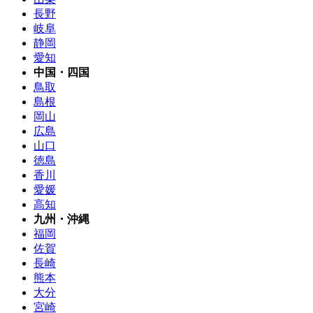
長野
岐阜
静岡
愛知
中国・四国
鳥取
島根
岡山
広島
山口
徳島
香川
愛媛
高知
九州・沖縄
福岡
佐賀
長崎
熊本
大分
宮崎