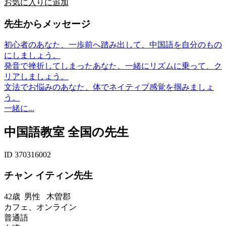
お気に入りに追加
先生からメッセージ
初心者のあなた、一歩前へ踏み出して、中国語を自分のもの
にしましょう。
発音で挫折してしまったあなた、一緒にリズムに乗って、ク
リアしましょう。
文法でお悩みのあなた、体でネイティプ感覚を掴みましょ
う。
一緒に...
中国語教室 全国の先生
ID 370316002
チャン イティン先生
42歳
男性
木曽郡
カフェ、オンライン
普通語