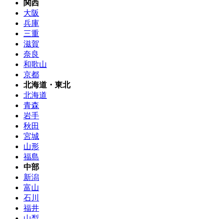
関西
大阪
兵庫
三重
滋賀
奈良
和歌山
京都
北海道・東北
北海道
青森
岩手
秋田
宮城
山形
福島
中部
新潟
富山
石川
福井
山梨