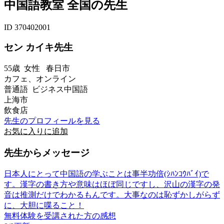
中国語教室 全国の先生
ID 370402001
セン カイキ先生
55歳
女性
春日市
カフェ、オンライン
普通語 ビジネス中国語
上海市
飲食店
先生のプロフィールを見る
お気に入りに追加
先生からメッセージ
日本人にとって中国語の学ぶことは事半功倍(ｼﾊﾝｺｳﾊﾞｲ)で
す。漢字の書き方や意味はほぼ同じですし、沢山の漢字の発
音は推測だけでわかるもんです。大事なのは恥ずかしがらず
に、大胆に喋ること！
無料体験を受講された方の感想