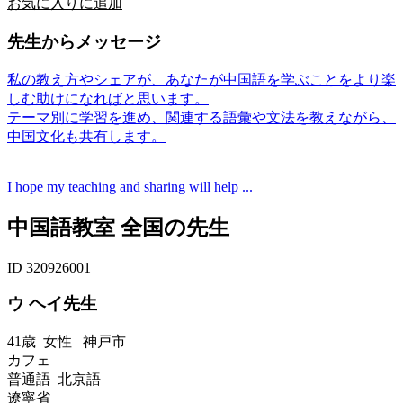
お気に入りに追加
先生からメッセージ
私の教え方やシェアが、あなたが中国語を学ぶことをより楽
しむ助けになればと思います。
テーマ別に学習を進め、関連する語彙や文法を教えながら、
中国文化も共有します。
I hope my teaching and sharing will help ...
中国語教室 全国の先生
ID 320926001
ウ ヘイ先生
41歳
女性
神戸市
カフェ
普通語 北京語
遼寧省