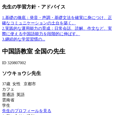
先生の学習方針・アドバイス
1.基礎の徹底：発音・声調・基礎文法を確実に身につけ、正
確なコミュニケーションの土台を築く。
2.実践的な運用能力の育成：日常会話、読解、作文など、実
際に使える中国語能力を段階的に伸ばす。
3.継続的な学習習慣の...
中国語教室 全国の先生
ID 320807002
ソウキョウシ先生
37歳
女性
京都市
カフェ
普通語 英語
雲南省
学生
先生のプロフィールを見る