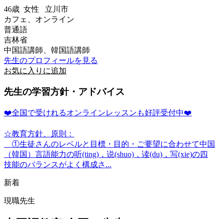
46歳
女性
立川市
カフェ、オンライン
普通語
吉林省
中国語講師、韓国語講師
先生のプロフィールを見る
お気に入りに追加
先生の学習方針・アドバイス
❤️全国で受けれるオンラインレッスンも好評受付中❤️
☆教育方針、原則：
①生徒さんのレベルと目標・目的・ご要望に合わせて中国
（韓国）言語能力の听(ting)，说(shuo)，读(du)，写(xie)の四
技能のバランスがよく構成さ...
新着
現職先生