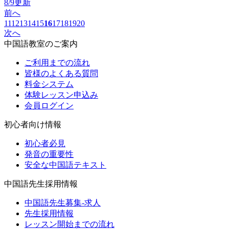
8/9更新
前へ
11
12
13
14
15
16
17
18
19
20
次へ
中国語教室のご案内
ご利用までの流れ
皆様のよくある質問
料金システム
体験レッスン申込み
会員ログイン
初心者向け情報
初心者必見
発音の重要性
安全な中国語テキスト
中国語先生採用情報
中国語先生募集-求人
先生採用情報
レッスン開始までの流れ