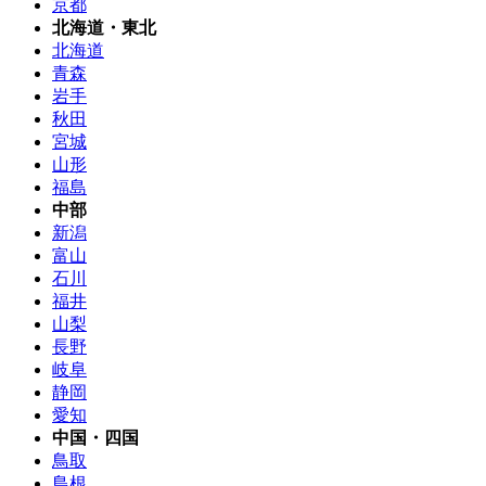
京都
北海道・東北
北海道
青森
岩手
秋田
宮城
山形
福島
中部
新潟
富山
石川
福井
山梨
長野
岐阜
静岡
愛知
中国・四国
鳥取
島根