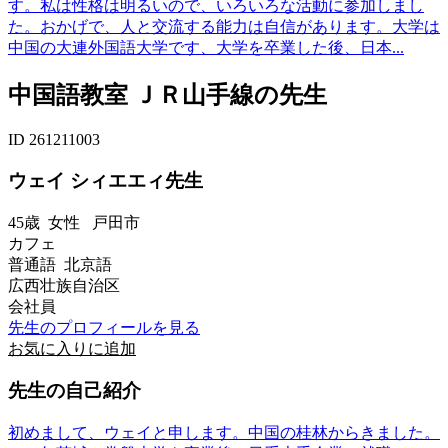
す。私は性格は明るいので、いろいろな活動に参加しまし
た。おかげで、人と交流する能力は自信があります。大学は
中国の大連外国語大学です、大学を卒業した後、日本...
中国語教室 ＪＲ山手線の先生
ID 261211003
ウェイ シィエエィ先生
45歳
女性
戸田市
カフェ
普通語 北京語
広西壮族自治区
会社員
先生のプロフィールを見る
お気に入りに追加
先生の自己紹介
初めまして、ウェイと申します。中国の桂林からきました。