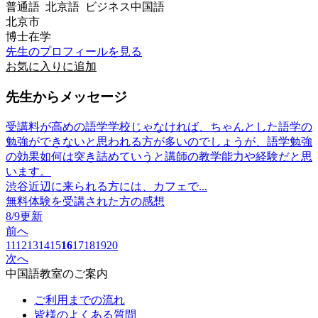
普通語 北京語 ビジネス中国語
北京市
博士在学
先生のプロフィールを見る
お気に入りに追加
先生からメッセージ
受講料が高めの語学学校じゃなければ、ちゃんとした語学の
勉強ができないと思われる方が多いのでしょうが、語学勉強
の効果如何は突き詰めていうと講師の教学能力や経験だと思
います。
渋谷近辺に来られる方には、カフェで...
無料体験を受講された方の感想
8/9更新
前へ
11
12
13
14
15
16
17
18
19
20
次へ
中国語教室のご案内
ご利用までの流れ
皆様のよくある質問