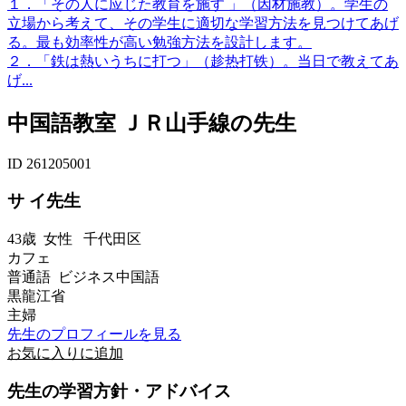
１．「その人に应じた教育を施す 」（因材施教）。学生の
立場から考えて、その学生に適切な学習方法を見つけてあげ
る。最も効率性が高い勉強方法を設計します。
２．「鉄は熱いうちに打つ」（趁热打铁）。当日で教えてあ
げ...
中国語教室 ＪＲ山手線の先生
ID 261205001
サ イ先生
43歳
女性
千代田区
カフェ
普通語 ビジネス中国語
黒龍江省
主婦
先生のプロフィールを見る
お気に入りに追加
先生の学習方針・アドバイス