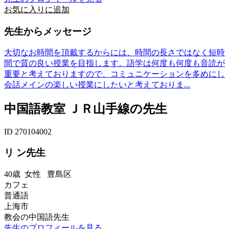
お気に入りに追加
先生からメッセージ
大切なお時間を頂戴するからには、時間の長さではなく短時
間で質の良い授業を目指します。語学は何度も何度も音読が
重要と考えておりますので、コミュニケーションを多めにし
会話メインの楽しい授業にしたいと考えておりま...
中国語教室 ＪＲ山手線の先生
ID 270104002
リ ン先生
40歳
女性
豊島区
カフェ
普通語
上海市
教会の中国語先生
先生のプロフィールを見る