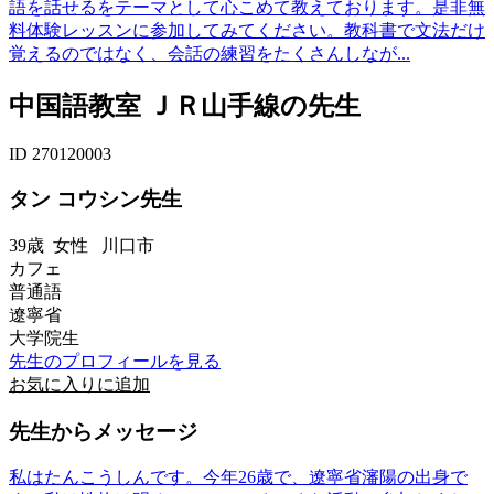
語を話せるをテーマとして心こめて教えております。是非無
料体験レッスンに参加してみてください。教科書で文法だけ
覚えるのではなく、会話の練習をたくさんしなが...
中国語教室 ＪＲ山手線の先生
ID 270120003
タン コウシン先生
39歳
女性
川口市
カフェ
普通語
遼寧省
大学院生
先生のプロフィールを見る
お気に入りに追加
先生からメッセージ
私はたんこうしんです。今年26歳で、遼寧省瀋陽の出身で