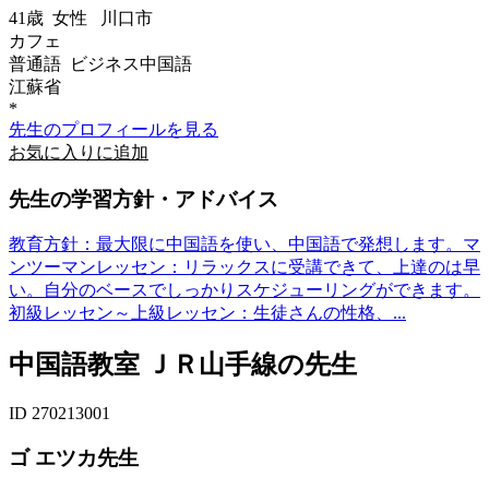
41歳
女性
川口市
カフェ
普通語 ビジネス中国語
江蘇省
*
先生のプロフィールを見る
お気に入りに追加
先生の学習方針・アドバイス
教育方針：最大限に中国語を使い、中国語で発想します。マ
ンツーマンレッセン：リラックスに受講できて、上達のは早
い。自分のベースでしっかりスケジューリングができます。
初級レッセン～上級レッセン：生徒さんの性格、...
中国語教室 ＪＲ山手線の先生
ID 270213001
ゴ エツカ先生