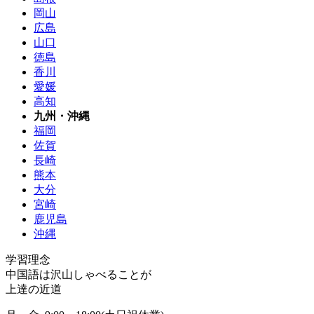
岡山
広島
山口
徳島
香川
愛媛
高知
九州・沖縄
福岡
佐賀
長崎
熊本
大分
宮崎
鹿児島
沖縄
学習理念
中国語は沢山しゃべることが
上達の近道