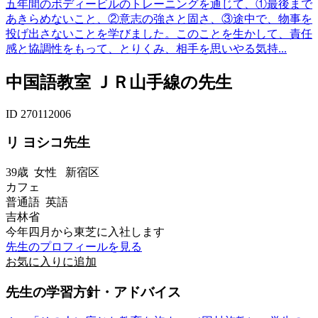
五年間のボディービルのトレーニングを通じて、①最後まで
あきらめないこと、②意志の強さと固さ、③途中で、物事を
投げ出さないことを学びました。このことを生かして、責任
感と協調性をもって、とりくみ、相手を思いやる気持...
中国語教室 ＪＲ山手線の先生
ID 270112006
リ ヨシコ先生
39歳
女性
新宿区
カフェ
普通語 英語
吉林省
今年四月から東芝に入社します
先生のプロフィールを見る
お気に入りに追加
先生の学習方針・アドバイス