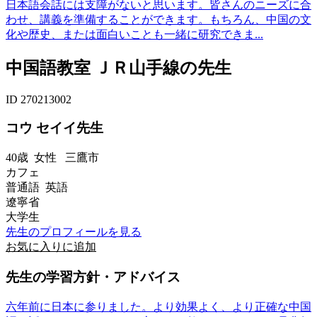
日本語会話には支障がないと思います。皆さんのニーズに合
わせ、講義を準備することができます。もちろん、中国の文
化や歴史、または面白いことも一緒に研究できま...
中国語教室 ＪＲ山手線の先生
ID 270213002
コウ セイイ先生
40歳
女性
三鷹市
カフェ
普通語 英語
遼寧省
大学生
先生のプロフィールを見る
お気に入りに追加
先生の学習方針・アドバイス
六年前に日本に参りました。より効果よく、より正確な中国