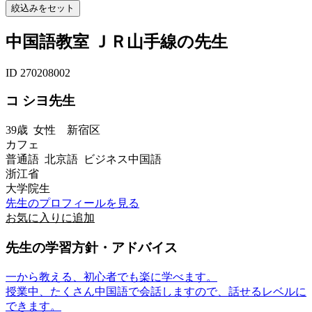
中国語教室 ＪＲ山手線の先生
ID 270208002
コ シヨ先生
39歳
女性
新宿区
カフェ
普通語 北京語 ビジネス中国語
浙江省
大学院生
先生のプロフィールを見る
お気に入りに追加
先生の学習方針・アドバイス
一から教える、初心者でも楽に学べます。
授業中、たくさん中国語で会話しますので、話せるレベルに
できます。