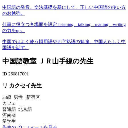
中国語の発音、文法基礎を基にして、正しい中国語の使い方
のお勉強。
仕事に役立つ各場面を設定 listening、talking、reading、writing
の力をup。
中国ではよく使う慣用語や四字熟語の勉強、中国人らしく中
国語を話す...
中国語教室 ＪＲ山手線の先生
ID 260817001
リ カクセイ先生
33歳
男性
新宿区
カフェ
普通語 北京語
河南省
留学生
先生のプロフィールを見る