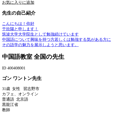
お気に入りに追加
先生の自己紹介
こんにちは！你好
于欣陽と申します！
筑波大学大学院生として勉強続けています
中国語について興味を持つ方若しくは勉強する気がある方に
その語学の魅力を展示しようと思います。
中国語教室 全国の先生
ID 400408001
ゴン ワントン先生
31歳
女性
習志野市
カフェ、オンライン
普通語 北京語
黒龍江省
教師