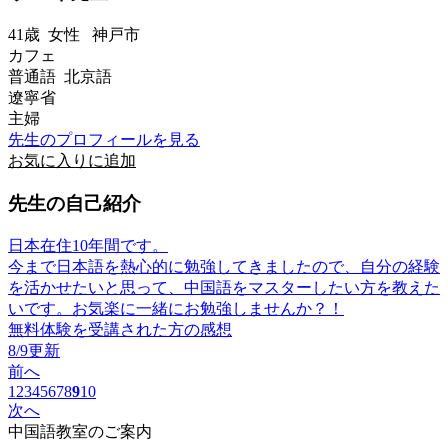
41歳
女性
神戸市
カフェ
普通語 北京語
遼寧省
主婦
先生のプロフィールを見る
お気に入りに追加
先生の自己紹介
日本在住10年間です。
今まで日本語を熱心的に勉強してきましたので、自分の経験
を活かせたいと思って、中国語をマスターしたい方を教えた
いです。お気楽に一緒にお勉強しませんか？！
無料体験を受講された方の感想
8/9更新
前へ
1
2
3
4
5
6
7
8
9
10
次へ
中国語教室のご案内