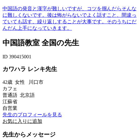
中国語の発音と漢字が難しいですが、コツを掴んだらそんな
に難しくないです。後は怖がらないでよく話すこと、間違っ
ていても話す、繰り返しすることが大事です。そのうちにだ
んだん上手になっていきます。
中国語教室 全国の先生
ID 390415001
カワハラ レンキ先生
42歳
女性
川口市
カフェ
普通語 北京語
江蘇省
自営業
先生のプロフィールを見る
お気に入りに追加
先生からメッセージ