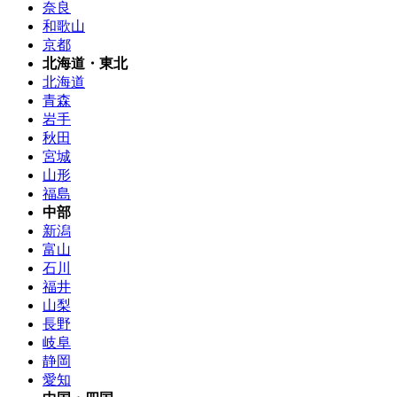
奈良
和歌山
京都
北海道・東北
北海道
青森
岩手
秋田
宮城
山形
福島
中部
新潟
富山
石川
福井
山梨
長野
岐阜
静岡
愛知