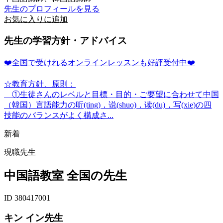
先生のプロフィールを見る
お気に入りに追加
先生の学習方針・アドバイス
❤️全国で受けれるオンラインレッスンも好評受付中❤️
☆教育方針、原則：
①生徒さんのレベルと目標・目的・ご要望に合わせて中国
（韓国）言語能力の听(ting)，说(shuo)，读(du)，写(xie)の四
技能のバランスがよく構成さ...
新着
現職先生
中国語教室 全国の先生
ID 380417001
キン イン先生