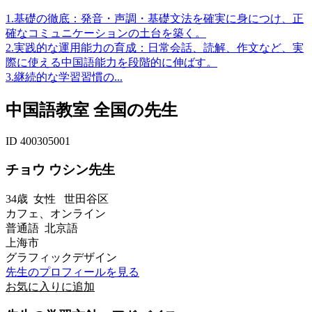
1.基礎の徹底：発音・声調・基礎文法を確実に身につけ、正
確なコミュニケーションの土台を築く。
2.実践的な運用能力の育成：日常会話、読解、作文など、実
際に使える中国語能力を段階的に伸ばす。
3.継続的な学習習慣の...
中国語教室 全国の先生
ID 400305001
チョウ ウシン先生
34歳
女性
世田谷区
カフェ、オンライン
普通語 北京語
上海市
グラフィックデザイン
先生のプロフィールを見る
お気に入りに追加