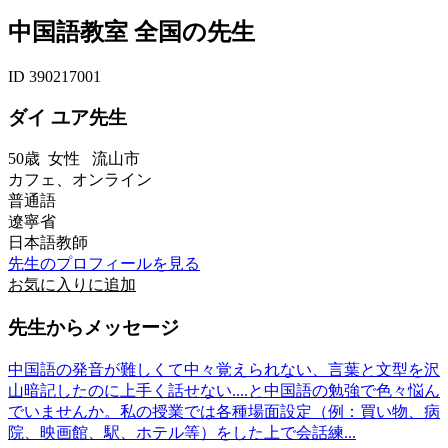
中国語教室 全国の先生
ID 390217001
ダイ ユア先生
50歳
女性
流山市
カフェ、オンライン
普通語
遼寧省
日本語教師
先生のプロフィールを見る
お気に入りに追加
先生からメッセージ
中国語の発音が難しくて中々覚えられない、言葉と文型を沢
山暗記したのに上手く話せない....と中国語の勉強で色々悩ん
でいませんか。私の授業では各種場面設定（例：買い物、病
院、映画館、駅、ホテル等）をした上で会話練...