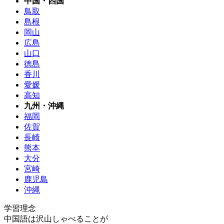
中国・四国
鳥取
島根
岡山
広島
山口
徳島
香川
愛媛
高知
九州・沖縄
福岡
佐賀
長崎
熊本
大分
宮崎
鹿児島
沖縄
学習理念
中国語は沢山しゃべることが