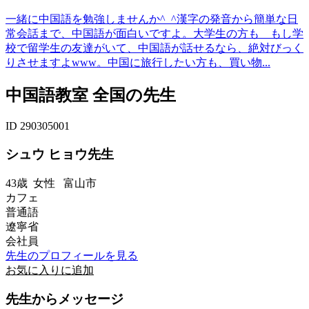
一緒に中国語を勉強しませんか^_^漢字の発音から簡単な日
常会話まで、中国語が面白いですよ。大学生の方も もし学
校で留学生の友達がいて、中国語が話せるなら、絶対びっく
りさせますよwww。中国に旅行したい方も、買い物...
中国語教室 全国の先生
ID 290305001
シュウ ヒョウ先生
43歳
女性
富山市
カフェ
普通語
遼寧省
会社員
先生のプロフィールを見る
お気に入りに追加
先生からメッセージ