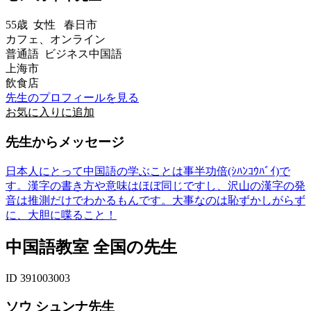
55歳
女性
春日市
カフェ、オンライン
普通語 ビジネス中国語
上海市
飲食店
先生のプロフィールを見る
お気に入りに追加
先生からメッセージ
日本人にとって中国語の学ぶことは事半功倍(ｼﾊﾝｺｳﾊﾞｲ)で
す。漢字の書き方や意味はほぼ同じですし、沢山の漢字の発
音は推測だけでわかるもんです。大事なのは恥ずかしがらず
に、大胆に喋ること！
中国語教室 全国の先生
ID 391003003
ソウ シュンナ先生