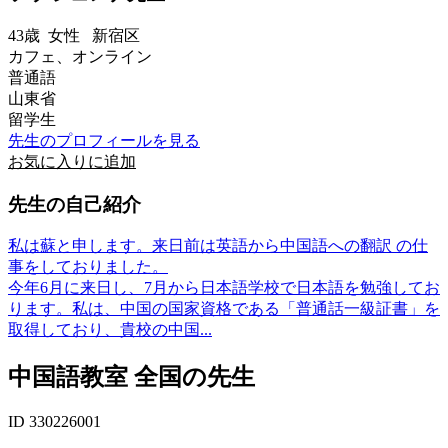
43歳
女性
新宿区
カフェ、オンライン
普通語
山東省
留学生
先生のプロフィールを見る
お気に入りに追加
先生の自己紹介
私は蘇と申します。来日前は英語から中国語への翻訳 の仕
事をしておりました。
今年6月に来日し、7月から日本語学校で日本語を勉強してお
ります。私は、中国の国家資格である「普通話一級証書」を
取得しており、貴校の中国...
中国語教室 全国の先生
ID 330226001