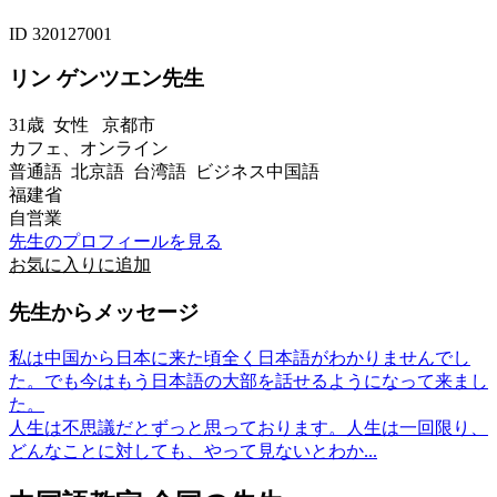
ID 320127001
リン ゲンツエン先生
31歳
女性
京都市
カフェ、オンライン
普通語 北京語 台湾語 ビジネス中国語
福建省
自営業
先生のプロフィールを見る
お気に入りに追加
先生からメッセージ
私は中国から日本に来た頃全く日本語がわかりませんでし
た。でも今はもう日本語の大部を話せるようになって来まし
た。
人生は不思議だとずっと思っております。人生は一回限り、
どんなことに対しても、やって見ないとわか...