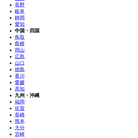
長野
岐阜
静岡
愛知
中国・四国
鳥取
島根
岡山
広島
山口
徳島
香川
愛媛
高知
九州・沖縄
福岡
佐賀
長崎
熊本
大分
宮崎