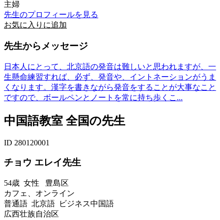
主婦
先生のプロフィールを見る
お気に入りに追加
先生からメッセージ
日本人にとって、北京語の発音は難しいと思われますが、一
生懸命練習すれば、必ず、発音や、イントネーションがうま
くなります。漢字を書きながら発音をすることが大事なこと
ですので、ボールペンとノートを常に持ち歩くこ...
中国語教室 全国の先生
ID 280120001
チョウ エレイ先生
54歳
女性
豊島区
カフェ、オンライン
普通語 北京語 ビジネス中国語
広西壮族自治区