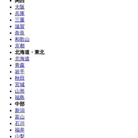
関西
大阪
兵庫
三重
滋賀
奈良
和歌山
京都
北海道・東北
北海道
青森
岩手
秋田
宮城
山形
福島
中部
新潟
富山
石川
福井
山梨