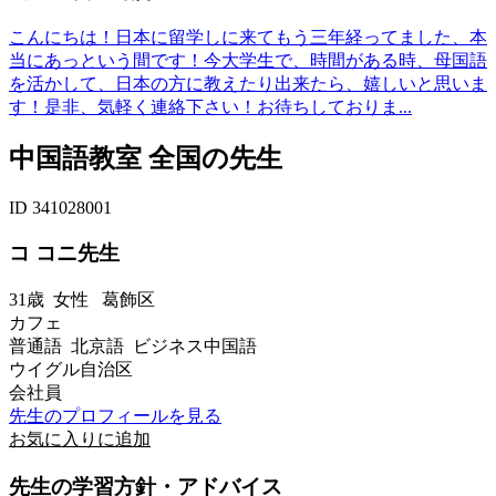
こんにちは！日本に留学しに来てもう三年経ってました、本
当にあっという間です！今大学生で、時間がある時、母国語
を活かして、日本の方に教えたり出来たら、嬉しいと思いま
す！是非、気軽く連絡下さい！お待ちしておりま...
中国語教室 全国の先生
ID 341028001
コ コニ先生
31歳
女性
葛飾区
カフェ
普通語 北京語 ビジネス中国語
ウイグル自治区
会社員
先生のプロフィールを見る
お気に入りに追加
先生の学習方針・アドバイス