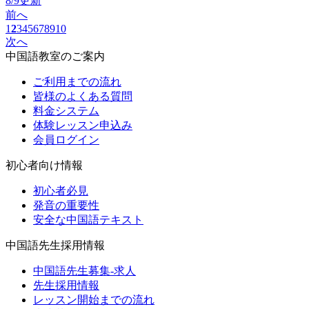
8/9更新
前へ
1
2
3
4
5
6
7
8
9
10
次へ
中国語教室のご案内
ご利用までの流れ
皆様のよくある質問
料金システム
体験レッスン申込み
会員ログイン
初心者向け情報
初心者必見
発音の重要性
安全な中国語テキスト
中国語先生採用情報
中国語先生募集-求人
先生採用情報
レッスン開始までの流れ