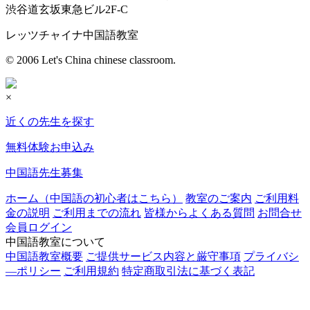
渋谷道玄坂東急ビル2F-C
レッツチャイナ中国語教室
© 2006 Let's China chinese classroom.
×
近くの先生を探す
無料体験お申込み
中国語先生募集
ホーム（中国語の初心者はこちら）
教室のご案内
ご利用料
金の説明
ご利用までの流れ
皆様からよくある質問
お問合せ
会員ログイン
中国語教室について
中国語教室概要
ご提供サービス内容と厳守事項
プライバシ
―ポリシー
ご利用規約
特定商取引法に基づく表記