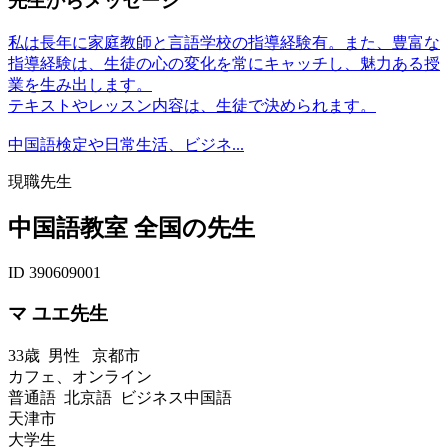
先生からメッセージ
私は長年に家庭教師と言語学校の指導経験有。また、豊富な
指導経験は、生徒の心の変化を常にキャッチし、魅力ある授
業を生み出します。
テキストやレッスン内容は、生徒で決められます。
中国語検定や日常生活、ビジネ...
現職先生
中国語教室 全国の先生
ID 390609001
マ ユエ先生
33歳
男性
京都市
カフェ、オンライン
普通語 北京語 ビジネス中国語
天津市
大学生