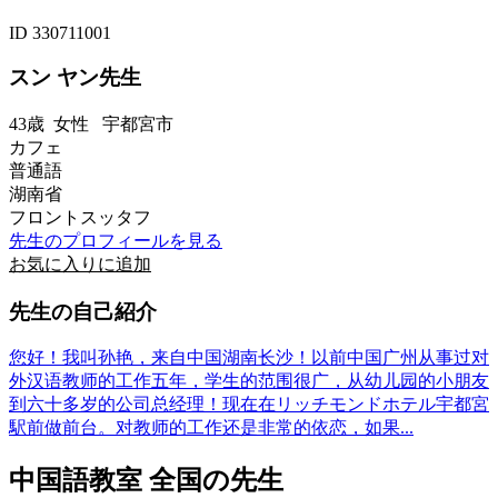
ID 330711001
スン ヤン先生
43歳
女性
宇都宮市
カフェ
普通語
湖南省
フロントスッタフ
先生のプロフィールを見る
お気に入りに追加
先生の自己紹介
您好！我叫孙艳，来自中国湖南长沙！以前中国广州从事过对
外汉语教师的工作五年，学生的范围很广，从幼儿园的小朋友
到六十多岁的公司总经理！现在在リッチモンドホテル宇都宮
駅前做前台。对教师的工作还是非常的依恋，如果...
中国語教室 全国の先生