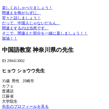
楽しくおしゃべりましょう！
間違えを怖がらずに、
堂々と話しましょう！
だって、中国人じゃないだもん、
間違えするのは当然です。
そこで、間違えた部分を一緒に直しましょう！！
加油！！
中国語教室 神奈川県の先生
ID 290413002
ヒョウ ショウウ先生
35歳
男性
川崎市
カフェ
普通語
江蘇省
大学院生
先生のプロフィールを見る