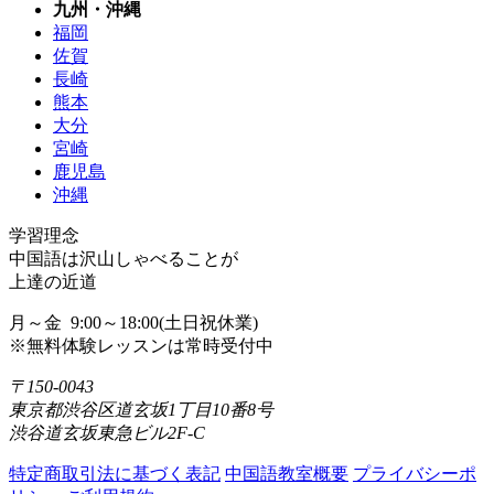
九州・沖縄
福岡
佐賀
長崎
熊本
大分
宮崎
鹿児島
沖縄
学習理念
中国語は沢山しゃべることが
上達の近道
月～金 9:00～18:00(土日祝休業)
※無料体験レッスンは常時受付中
〒150-0043
東京都渋谷区道玄坂1丁目10番8号
渋谷道玄坂東急ビル2F-C
特定商取引法に基づく表記
中国語教室概要
プライバシーポ