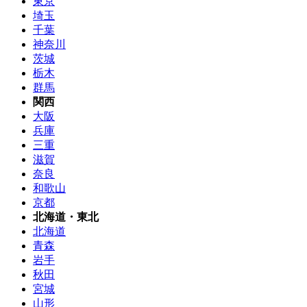
東京
埼玉
千葉
神奈川
茨城
栃木
群馬
関西
大阪
兵庫
三重
滋賀
奈良
和歌山
京都
北海道・東北
北海道
青森
岩手
秋田
宮城
山形