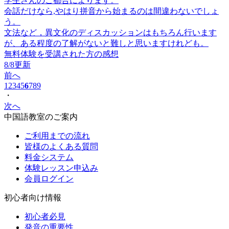
学生さんのご都合によります。
会話だけなら,やはり拼音から始まるのは間違わないでしょ
う。
文法など，異文化のディスカッションはもちろん行います
が、ある程度の了解がないと難しと思いますけれども。
無料体験を受講された方の感想
8/8更新
前へ
1
2
3
4
5
6
7
8
9
・
次へ
中国語教室のご案内
ご利用までの流れ
皆様のよくある質問
料金システム
体験レッスン申込み
会員ログイン
初心者向け情報
初心者必見
発音の重要性