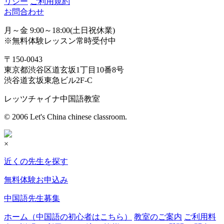
リシー
ご利用規約
お問合わせ
月～金 9:00～18:00(土日祝休業)
※無料体験レッスン常時受付中
〒150-0043
東京都渋谷区道玄坂1丁目10番8号
渋谷道玄坂東急ビル2F-C
レッツチャイナ中国語教室
© 2006 Let's China chinese classroom.
×
近くの先生を探す
無料体験お申込み
中国語先生募集
ホーム（中国語の初心者はこちら）
教室のご案内
ご利用料