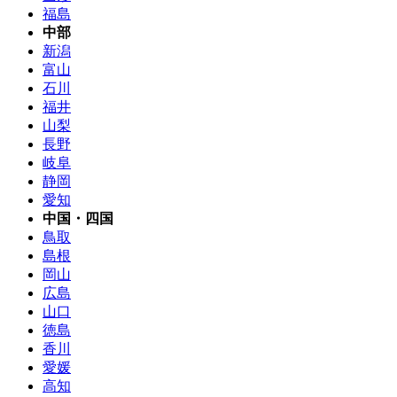
福島
中部
新潟
富山
石川
福井
山梨
長野
岐阜
静岡
愛知
中国・四国
鳥取
島根
岡山
広島
山口
徳島
香川
愛媛
高知