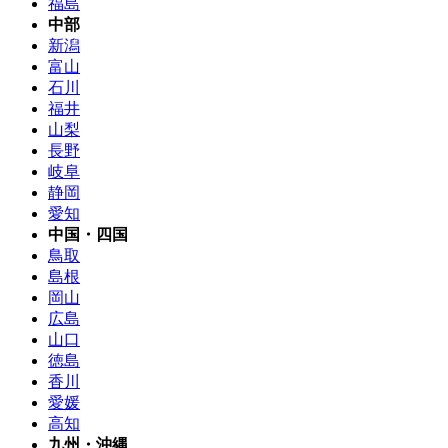
福島
中部
新潟
富山
石川
福井
山梨
長野
岐阜
静岡
愛知
中国・四国
鳥取
島根
岡山
広島
山口
徳島
香川
愛媛
高知
九州・沖縄