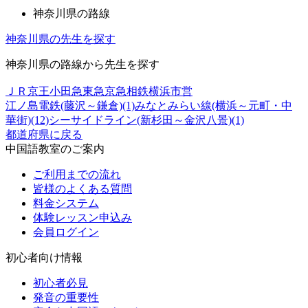
神奈川県の路線
神奈川県の先生を探す
神奈川県の路線から先生を探す
ＪＲ
京王
小田急
東急
京急
相鉄
横浜市営
江ノ島電鉄(藤沢～鎌倉)(1)
みなとみらい線(横浜～元町・中
華街)(12)
シーサイドライン(新杉田～金沢八景)(1)
都道府県に戻る
中国語教室のご案内
ご利用までの流れ
皆様のよくある質問
料金システム
体験レッスン申込み
会員ログイン
初心者向け情報
初心者必見
発音の重要性