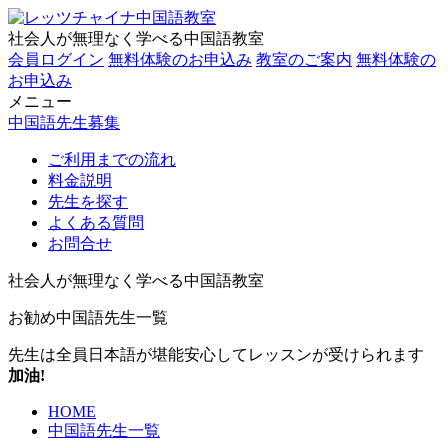
社会人が無理なく学べる中国語教室
会員ログイン
無料体験のお申込み
教室のご案内
無料体験の
お申込み
メニュー
中国語先生募集
ご利用までの流れ
料金説明
先生を探す
よくある質問
お問合せ
社会人が無理なく学べる中国語教室
お勧め中国語先生一覧
先生は全員日本語が堪能
安心してレッスンが受けられます
加油!
HOME
中国語先生一覧