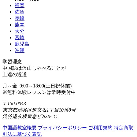
福岡
佐賀
長崎
熊本
大分
宮崎
鹿児島
沖縄
学習理念
中国語は沢山しゃべることが
上達の近道
月～金 9:00～18:00(土日祝休業)
※無料体験レッスンは常時受付中
〒150-0043
東京都渋谷区道玄坂1丁目10番8号
渋谷道玄坂東急ビル2F-C
中国語教室概要
プライバシーポリシー
ご利用規約
特定商取
引法に基づく表記