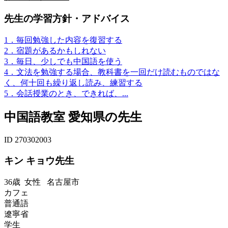
先生の学習方針・アドバイス
1．毎回勉強した内容を復習する
2．宿題があるかもしれない
3．毎日、少しでも中国語を使う
4．文法を勉強する場合、教科書を一回だけ読むものではな
く、何十回も繰り返し読み、練習する
5．会話授業のとき、できれば、...
中国語教室 愛知県の先生
ID 270302003
キン キョウ先生
36歳
女性
名古屋市
カフェ
普通語
遼寧省
学生