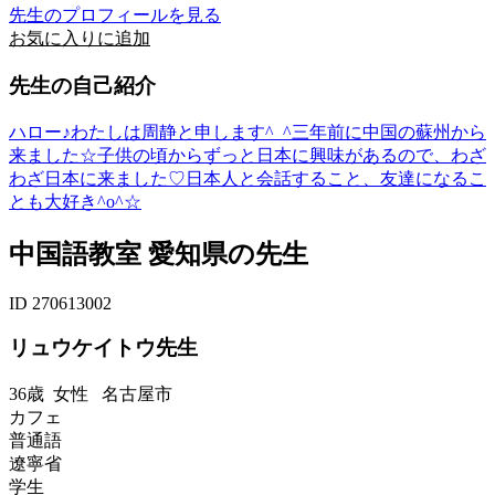
先生のプロフィールを見る
お気に入りに追加
先生の自己紹介
ハロー♪わたしは周静と申します^_^三年前に中国の蘇州から
来ました☆子供の頃からずっと日本に興味があるので、わざ
わざ日本に来ました♡日本人と会話すること、友達になるこ
とも大好き^o^☆
中国語教室 愛知県の先生
ID 270613002
リュウケイトウ先生
36歳
女性
名古屋市
カフェ
普通語
遼寧省
学生