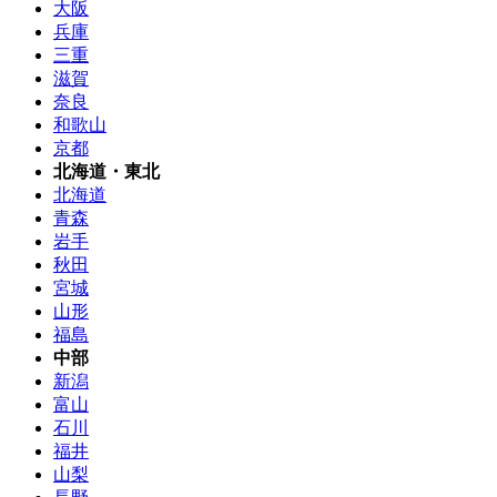
大阪
兵庫
三重
滋賀
奈良
和歌山
京都
北海道・東北
北海道
青森
岩手
秋田
宮城
山形
福島
中部
新潟
富山
石川
福井
山梨