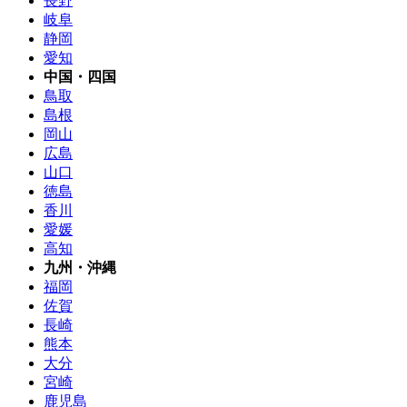
長野
岐阜
静岡
愛知
中国・四国
鳥取
島根
岡山
広島
山口
徳島
香川
愛媛
高知
九州・沖縄
福岡
佐賀
長崎
熊本
大分
宮崎
鹿児島