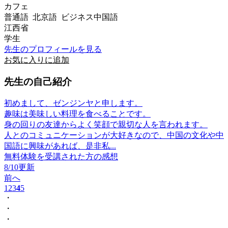
カフェ
普通語 北京語 ビジネス中国語
江西省
学生
先生のプロフィールを見る
お気に入りに追加
先生の自己紹介
初めまして、ゼンジンヤと申します。
趣味は美味しい料理を食べることです。
身の回りの友達からよく笑顔で親切な人を言われます。
人とのコミュニケーションが大好きなので、中国の文化や中
国語に興味があれば、是非私...
無料体験を受講された方の感想
8/10更新
前へ
1
2
3
4
5
・
・
・