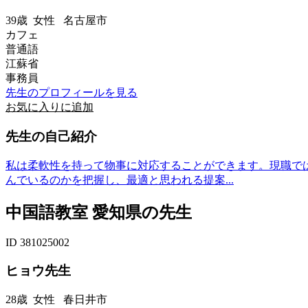
39歳
女性
名古屋市
カフェ
普通語
江蘇省
事務員
先生のプロフィールを見る
お気に入りに追加
先生の自己紹介
私は柔軟性を持って物事に対応することができます。現職で
んでいるのかを把握し、最適と思われる提案...
中国語教室 愛知県の先生
ID 381025002
ヒョウ先生
28歳
女性
春日井市