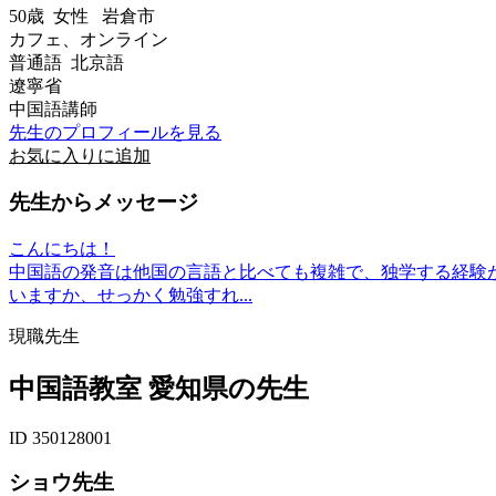
50歳
女性
岩倉市
カフェ、オンライン
普通語 北京語
遼寧省
中国語講師
先生のプロフィールを見る
お気に入りに追加
先生からメッセージ
こんにちは！
中国語の発音は他国の言語と比べても複雑で、独学する経験
いますか、せっかく勉強すれ...
現職先生
中国語教室 愛知県の先生
ID 350128001
ショウ先生