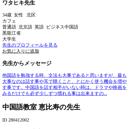
ワタヒキ先生
34歳
女性
北区
カフェ
普通語 北京語 英語 ビジネス中国語
黒龍江省
大学生
先生のプロフィールを見る
お気に入りに追加
先生からメッセージ
他国語を勉強する時、文法も大事であると思いますが、最も
大事なのは話す事や耳で聴くこと、とにかく使う機会を増や
す事です。中国語を話す相手がいない時は、ドラマや映画を
みるだけでも必ず少しずつ慣れる事は出来ますの...
中国語教室 恵比寿の先生
ID 280412002