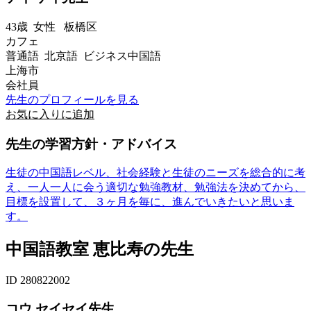
43歳
女性
板橋区
カフェ
普通語 北京語 ビジネス中国語
上海市
会社員
先生のプロフィールを見る
お気に入りに追加
先生の学習方針・アドバイス
生徒の中国語レベル、社会経験と生徒のニーズを総合的に考
え、一人一人に会う適切な勉強教材、勉強法を決めてから、
目標を設置して、３ヶ月を毎に、進んでいきたいと思いま
す。
中国語教室 恵比寿の先生
ID 280822002
コウ セイセイ先生