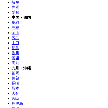
岐阜
静岡
愛知
中国・四国
鳥取
島根
岡山
広島
山口
徳島
香川
愛媛
高知
九州・沖縄
福岡
佐賀
長崎
熊本
大分
宮崎
鹿児島