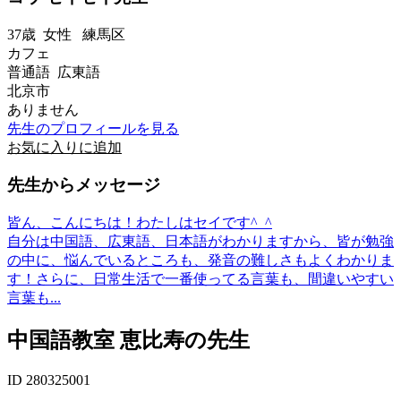
37歳
女性
練馬区
カフェ
普通語 広東語
北京市
ありません
先生のプロフィールを見る
お気に入りに追加
先生からメッセージ
皆ん、こんにちは！わたしはセイです^_^
自分は中国語、広東語、日本語がわかりますから、皆が勉強
の中に、悩んでいるところも、発音の難しさもよくわかりま
す！さらに、日常生活で一番使ってる言葉も、間違いやすい
言葉も...
中国語教室 恵比寿の先生
ID 280325001