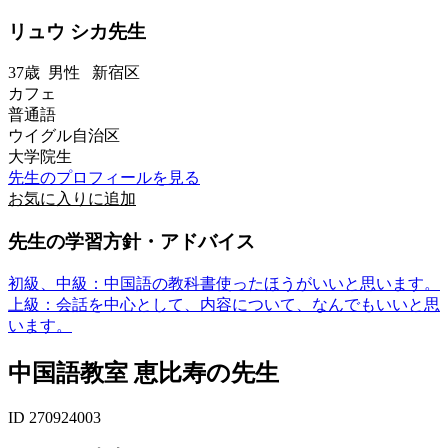
リュウ シカ先生
37歳
男性
新宿区
カフェ
普通語
ウイグル自治区
大学院生
先生のプロフィールを見る
お気に入りに追加
先生の学習方針・アドバイス
初級、中級：中国語の教科書使ったほうがいいと思います。
上級：会話を中心として、内容について、なんでもいいと思
います。
中国語教室 恵比寿の先生
ID 270924003