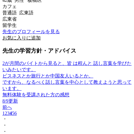
42歳
男性
板橋区
カフェ
普通語 広東語
広東省
留学生
先生のプロフィールを見る
お気に入りに追加
先生の学習方針・アドバイス
2が月間のバイトから見ると、皆 は程んと 話し言葉を学びた
いみたいです。
ビスネスとか旅行とか中国友人いるとか。
ですから、なるべく話し言葉を中心として教えようと思って
います。
無料体験を受講された方の感想
8/9更新
前へ
1
2
3
4
5
6
・
・
・