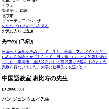
41歳
女性
江戸川区
カフェ
普通語 北京語
北京市
ビューティアドバイザ
先生のプロフィールを見る
お気に入りに追加
先生の自己紹介
日本への留学を決めまして、生活、学業、アルバイトなど、
いろいろ体験させてもらって、日々新しいことを勉強し続け
ました。卒業後、通訳販売として百貨店で接客を中心とした
業務を行ないました。大学と仕事先で友達がたく...
中国語教室 恵比寿の先生
ID 280914001
ハン ジュンウエイ先生