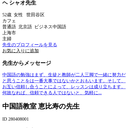
ヘ シャオ先生
52歳
女性
世田谷区
カフェ
普通語 北京語 ビジネス中国語
上海市
主婦
先生のプロフィールを見る
お気に入りに追加
先生からメッセージ
中国語の勉強はまず、生徒と教師が二人三脚で一緒に努力だ
と思うことをは一番大事ではないかとおもいます。そして、
お互い信頼し合うことによって、レッスンは成り立ちます。
何故なれば、信頼できる人ではないと、気軽に...
中国語教室 恵比寿の先生
ID 280408001