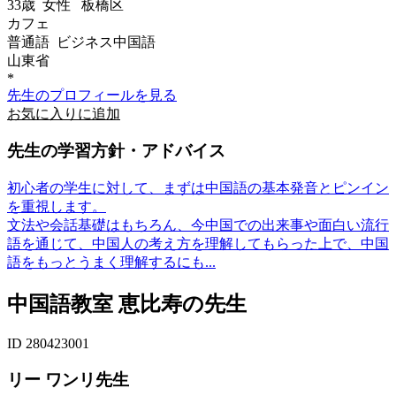
33歳
女性
板橋区
カフェ
普通語 ビジネス中国語
山東省
*
先生のプロフィールを見る
お気に入りに追加
先生の学習方針・アドバイス
初心者の学生に対して、まずは中国語の基本発音とピンイン
を重視します。
文法や会話基礎はもちろん、今中国での出来事や面白い流行
語を通じて、中国人の考え方を理解してもらった上で、中国
語をもっとうまく理解するにも...
中国語教室 恵比寿の先生
ID 280423001
リー ワンリ先生