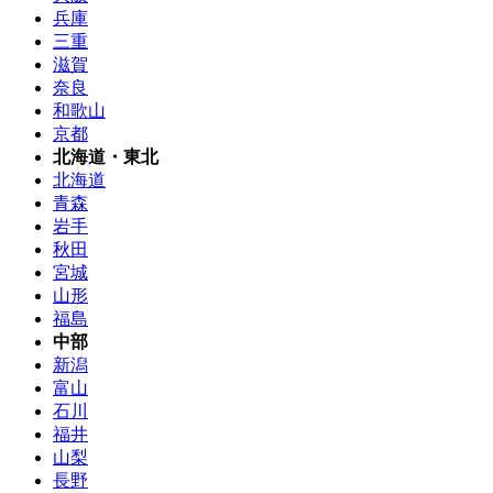
兵庫
三重
滋賀
奈良
和歌山
京都
北海道・東北
北海道
青森
岩手
秋田
宮城
山形
福島
中部
新潟
富山
石川
福井
山梨
長野