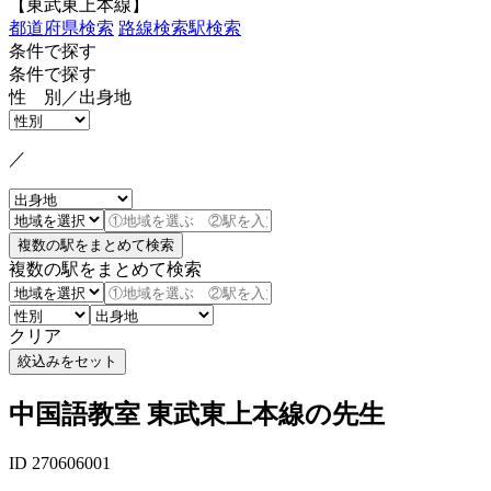
【東武東上本線】
都道府県検索
路線検索
駅検索
条件で探す
条件で探す
性 別／出身地
／
複数の駅をまとめて検索
クリア
中国語教室 東武東上本線の先生
ID 270606001