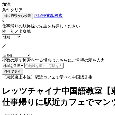
加油!
条件クリア
路線検索
駅検索
×
仕事帰りの駅路線で先生をお探しください
性 別／出身地
／
複数の駅で検索をする場合はこちらにご希望の駅を入力
【東武東上本線】駅近カフェで学べる中国語先生
レッツチャイナ中国語教室【
仕事帰りに駅近カフェでマン