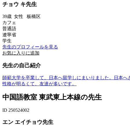
チョウ キ先生
39歳
女性
板橋区
カフェ
普通語
遼寧省
学生
先生のプロフィールを見る
お気に入りに追加
先生の自己紹介
師範大学を卒業して、日本へ留学しにまいりました。日本へ
性格が明るくて、友達が多いです。
中国語教室 東武東上本線の先生
ID 250524002
エン エイチョウ先生