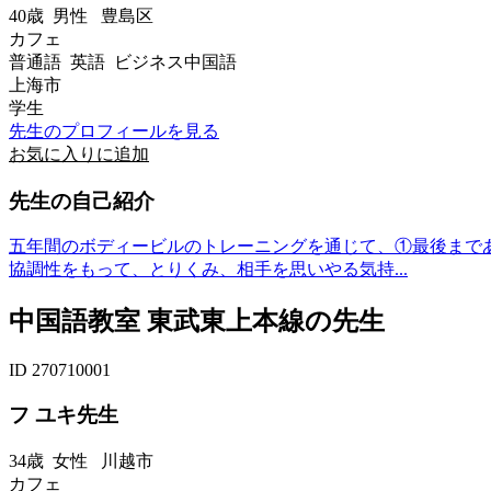
40歳
男性
豊島区
カフェ
普通語 英語 ビジネス中国語
上海市
学生
先生のプロフィールを見る
お気に入りに追加
先生の自己紹介
五年間のボディービルのトレーニングを通じて、①最後まで
協調性をもって、とりくみ、相手を思いやる気持...
中国語教室 東武東上本線の先生
ID 270710001
フ ユキ先生
34歳
女性
川越市
カフェ