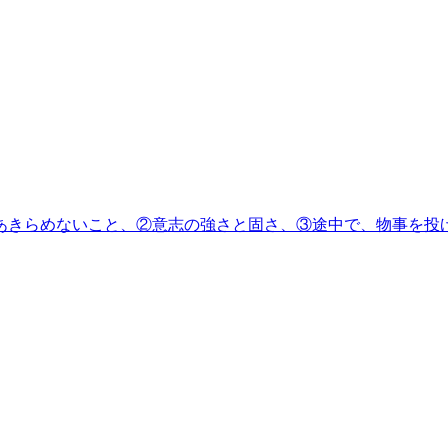
あきらめないこと、②意志の強さと固さ、③途中で、物事を投