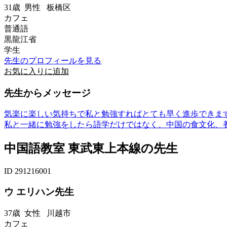
31歳
男性
板橋区
カフェ
普通語
黒龍江省
学生
先生のプロフィールを見る
お気に入りに追加
先生からメッセージ
気楽に楽しい気持ちで私と勉強すればとても早く進歩できま
私と一緒に勉強をしたら語学だけではなく、中国の食文化、養
中国語教室 東武東上本線の先生
ID 291216001
ウ エリハン先生
37歳
女性
川越市
カフェ