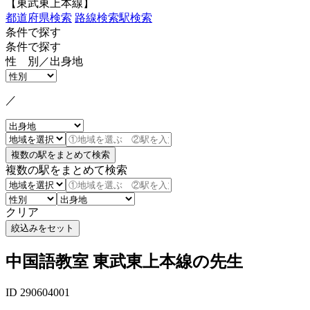
【東武東上本線】
都道府県検索
路線検索
駅検索
条件で探す
条件で探す
性 別／出身地
／
複数の駅をまとめて検索
クリア
中国語教室 東武東上本線の先生
ID 290604001