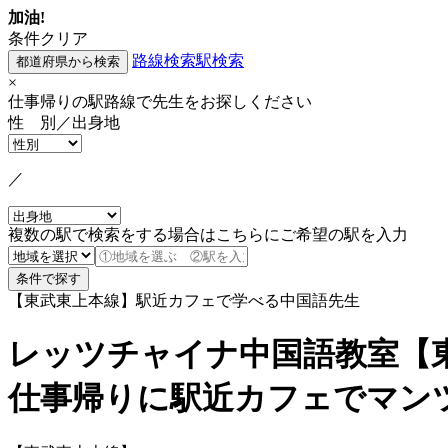
加油!
条件クリア
路線検索
駅検索
×
仕事帰りの駅路線で先生をお探しください
性 別／出身地
／
複数の駅で検索をする場合はこちらにご希望の駅を入力
【東武東上本線】駅近カフェで学べる中国語先生
レッツチャイナ中国語教室【
仕事帰りに駅近カフェでマン