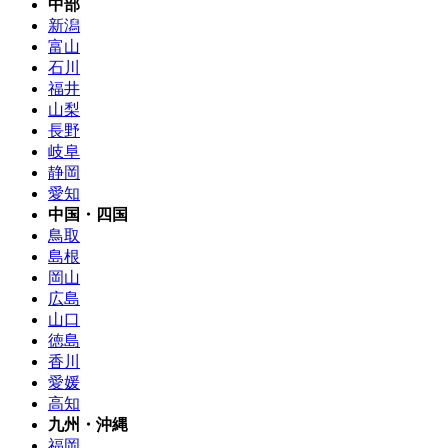
中部
新潟
富山
石川
福井
山梨
長野
岐阜
静岡
愛知
中国・四国
鳥取
島根
岡山
広島
山口
徳島
香川
愛媛
高知
九州・沖縄
福岡