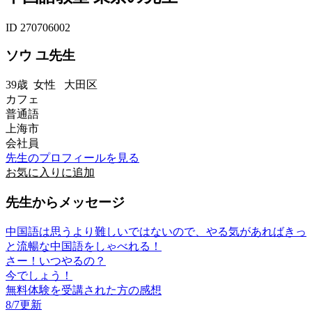
ID 270706002
ソウ ユ先生
39歳
女性
大田区
カフェ
普通語
上海市
会社員
先生のプロフィールを見る
お気に入りに追加
先生からメッセージ
中国語は思うより難しいではないので、やる気があればきっ
と流暢な中国語をしゃべれる！
さー！いつやるの？
今でしょう！
無料体験を受講された方の感想
8/7更新