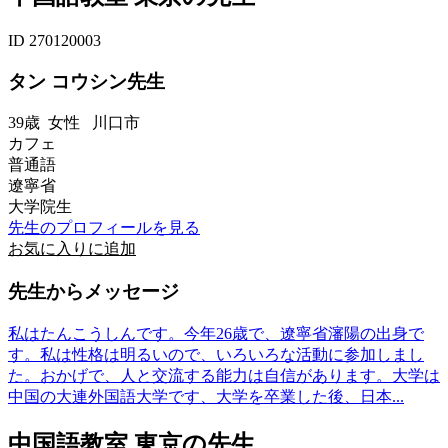
ID 270120003
タン コウシン先生
39歳
女性
川口市
カフェ
普通語
遼寧省
大学院生
先生のプロフィールを見る
お気に入りに追加
先生からメッセージ
私はたんこうしんです。今年26歳で、遼寧省瀋陽の出身で
す。私は性格は明るいので、いろいろな活動に参加しまし
た。おかげで、人と交流する能力は自信があります。大学は
中国の大連外国語大学です、大学を卒業した後、日本...
中国語教室 東京の先生