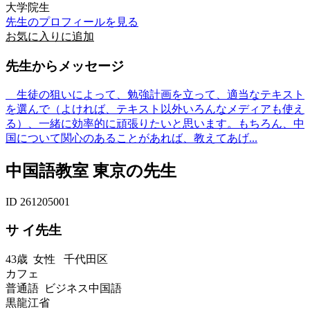
大学院生
先生のプロフィールを見る
お気に入りに追加
先生からメッセージ
生徒の狙いによって、勉強計画を立って、適当なテキスト
を選んで（よければ、テキスト以外いろんなメディアも使え
る）、一緒に効率的に頑張りたいと思います。もちろん、中
国について関心のあることがあれば、教えてあげ...
中国語教室 東京の先生
ID 261205001
サ イ先生
43歳
女性
千代田区
カフェ
普通語 ビジネス中国語
黒龍江省