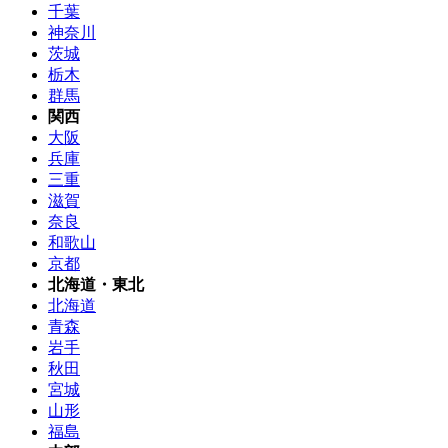
千葉
神奈川
茨城
栃木
群馬
関西
大阪
兵庫
三重
滋賀
奈良
和歌山
京都
北海道・東北
北海道
青森
岩手
秋田
宮城
山形
福島