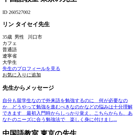
ID 260527002
リン タイセイ先生
35歳
男性
川口市
カフェ
普通語
遼寧省
大学生
先生のプロフィールを見る
お気に入りに追加
先生からメッセージ
自分も留学生なので外来語を勉強するのに 何が必要なの
か どうやって勉強を進むべきなのかなどの悩みは十分理解
できます 最初入門時からしっかり覚え、こちらからも、あ
なたのニーズに合う勉強法で 楽しく身に付けまし...
中国語教室 東京の先生