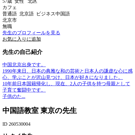
57歳
女性
北区
カフェ
普通語 北京語 ビジネス中国語
北京市
無職
先生のプロフィールを見る
お気に入りに追加
先生の自己紹介
中国北京出身です。
1990年来日、日本の典雅な和の芸術と日本人の謙虚な心に感
心、学ぶことが沢山見つけ、日本が好きになりました。
10年前日本国籍帰化し、現在、2人の子供を持つ母親として
子育て奮闘中です。
子供のた...
中国語教室 東京の先生
ID 260530004