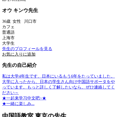
オウ キンウ先生
36歳
女性
川口市
カフェ
普通語
上海市
大学生
先生のプロフィールを見る
お気に入りに追加
先生の自己紹介
私は大学4年生です、日本にいるもう6年をたっていました。
大学に入ったから、日本の学生さん向け中国語サポータをや
っています。もっと詳しく了解したいなら、ぜひ連絡してく
ださい～
★一起来学习中文吧~★
★一緒に楽しみ...
中国語教室 東京の先生