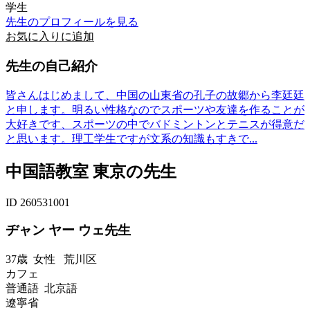
学生
先生のプロフィールを見る
お気に入りに追加
先生の自己紹介
皆さんはじめまして、中国の山東省の孔子の故郷から李廷廷
と申します。明るい性格なのでスポーツや友達を作ることが
大好きです、スポーツの中でバドミントンとテニスが得意だ
と思います。理工学生ですが文系の知識もすきで...
中国語教室 東京の先生
ID 260531001
ヂャン ヤー ウェ先生
37歳
女性
荒川区
カフェ
普通語 北京語
遼寧省