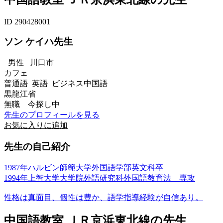
ID 290428001
ソン ケイハ先生
男性
川口市
カフェ
普通語 英語 ビジネス中国語
黒龍江省
無職 今探し中
先生のプロフィールを見る
お気に入りに追加
先生の自己紹介
1987年ハルビン師範大学外国語学部英文科卒
1994年上智大学大学院外語研究科外国語教育法 専攻
性格は真面目、個性は豊か、語学指導経験が自信あり。
中国語教室 ＪＲ京浜東北線の先生