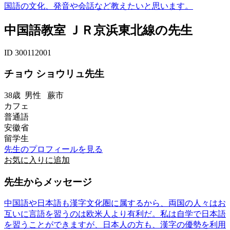
国語の文化、発音や会話など教えたいと思います。
中国語教室 ＪＲ京浜東北線の先生
ID 300112001
チョウ ショウリュ先生
38歳
男性
蕨市
カフェ
普通語
安徽省
留学生
先生のプロフィールを見る
お気に入りに追加
先生からメッセージ
中国語や日本語も漢字文化圏に属するから、両国の人々はお
互いに言語を習うのは欧米人より有利だ。私は自学で日本語
を習うことができますが、日本人の方も、漢字の優勢を利用