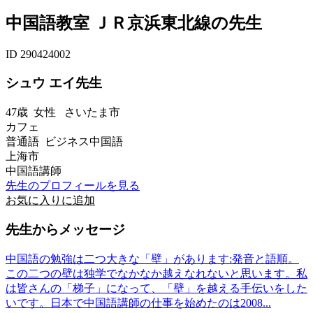
中国語教室 ＪＲ京浜東北線の先生
ID 290424002
シュウ エイ先生
47歳
女性
さいたま市
カフェ
普通語 ビジネス中国語
上海市
中国語講師
先生のプロフィールを見る
お気に入りに追加
先生からメッセージ
中国語の勉強は二つ大きな「壁」があります:発音と語順。
この二つの壁は独学でなかなか越えなれないと思います。私
は皆さんの「梯子」になって、「壁」を越える手伝いをした
いです。日本で中国語講師の仕事を始めたのは2008...