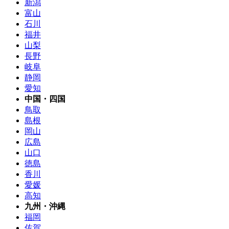
新潟
富山
石川
福井
山梨
長野
岐阜
静岡
愛知
中国・四国
鳥取
島根
岡山
広島
山口
徳島
香川
愛媛
高知
九州・沖縄
福岡
佐賀