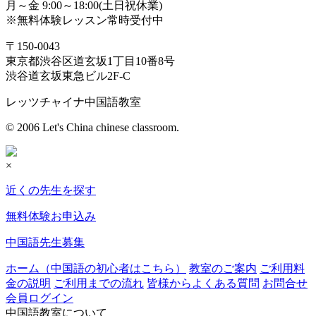
月～金 9:00～18:00(土日祝休業)
※無料体験レッスン常時受付中
〒150-0043
東京都渋谷区道玄坂1丁目10番8号
渋谷道玄坂東急ビル2F-C
レッツチャイナ中国語教室
© 2006 Let's China chinese classroom.
×
近くの先生を探す
無料体験お申込み
中国語先生募集
ホーム（中国語の初心者はこちら）
教室のご案内
ご利用料
金の説明
ご利用までの流れ
皆様からよくある質問
お問合せ
会員ログイン
中国語教室について