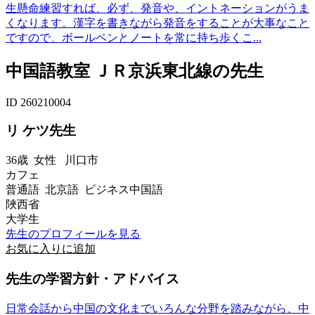
生懸命練習すれば、必ず、発音や、イントネーションがうま
くなります。漢字を書きながら発音をすることが大事なこと
ですので、ボールペンとノートを常に持ち歩くこ...
中国語教室 ＪＲ京浜東北線の先生
ID 260210004
リ ケツ先生
36歳
女性
川口市
カフェ
普通語 北京語 ビジネス中国語
陜西省
大学生
先生のプロフィールを見る
お気に入りに追加
先生の学習方針・アドバイス
日常会話から中国の文化までいろんな分野を踏みながら、中