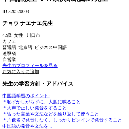
ID 320520003
チョウ ナエナエ先生
42歳
女性
川口市
カフェ
普通語 北京語 ビジネス中国語
遼寧省
自営業
先生のプロフィールを見る
お気に入りに追加
先生の学習方針・アドバイス
中国語学習のポイント:
＊恥ずかしがらずに、大胆に喋ること
＊大声で正しい発音をすること
＊習った言葉や文法などを繰り返して使うこと
＊片仮名で発音しなく、しっかりピンインで発音すること
中国語の発音や文法を...