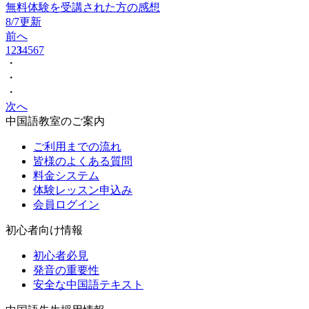
無料体験を受講された方の感想
8/7更新
前へ
1
2
3
4
5
6
7
・
・
・
次へ
中国語教室のご案内
ご利用までの流れ
皆様のよくある質問
料金システム
体験レッスン申込み
会員ログイン
初心者向け情報
初心者必見
発音の重要性
安全な中国語テキスト