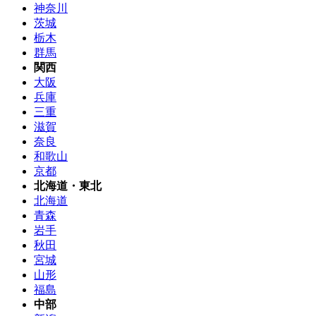
神奈川
茨城
栃木
群馬
関西
大阪
兵庫
三重
滋賀
奈良
和歌山
京都
北海道・東北
北海道
青森
岩手
秋田
宮城
山形
福島
中部