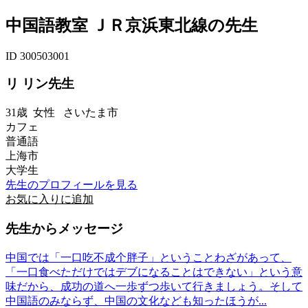
中国語教室 ＪＲ京浜東北線の先生
ID 300503001
リ リン先生
31歳
女性
さいたま市
カフェ
普通語
上海市
大学生
先生のプロフィールを見る
お気に入りに追加
先生からメッセージ
中国では「一口吃不成个胖子」ということわざがあって、
「一口食べただけではデブになることはできない」という意
味だから、成功の道へ一歩ずつ歩いて行きましょう。そして
中国語のみならず、中国の文化なども知ったほうが...