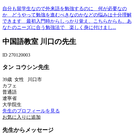
自分も留学生なので外来語を勉強するのに 何が必要なの
か どうやって勉強を進むべきなのかなどの悩みは十分理解
できます 最初入門時からしっかり覚え、こちらからも、あ
なたのニーズに合う勉強法で 楽しく身に付けまし...
中国語教室 川口の先生
ID 270120003
タン コウシン先生
39歳
女性
川口市
カフェ
普通語
遼寧省
大学院生
先生のプロフィールを見る
お気に入りに追加
先生からメッセージ