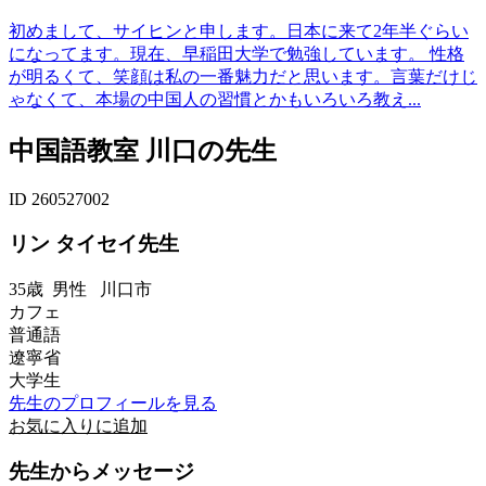
初めまして、サイヒンと申します。日本に来て2年半ぐらい
になってます。現在、早稲田大学で勉強しています。 性格
が明るくて、笑顔は私の一番魅力だと思います。言葉だけじ
ゃなくて、本場の中国人の習慣とかもいろいろ教え...
中国語教室 川口の先生
ID 260527002
リン タイセイ先生
35歳
男性
川口市
カフェ
普通語
遼寧省
大学生
先生のプロフィールを見る
お気に入りに追加
先生からメッセージ