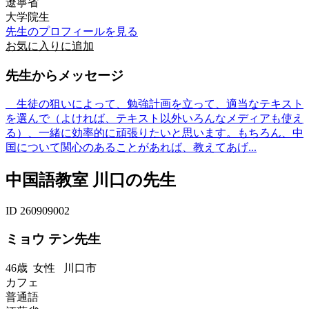
遼寧省
大学院生
先生のプロフィールを見る
お気に入りに追加
先生からメッセージ
生徒の狙いによって、勉強計画を立って、適当なテキスト
を選んで（よければ、テキスト以外いろんなメディアも使え
る）、一緒に効率的に頑張りたいと思います。もちろん、中
国について関心のあることがあれば、教えてあげ...
中国語教室 川口の先生
ID 260909002
ミョウ テン先生
46歳
女性
川口市
カフェ
普通語