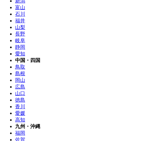
新潟
富山
石川
福井
山梨
長野
岐阜
静岡
愛知
中国・四国
鳥取
島根
岡山
広島
山口
徳島
香川
愛媛
高知
九州・沖縄
福岡
佐賀