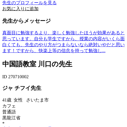
先生のプロフィールを見る
お気に入りに追加
先生からメッセージ
真面目に勉強するより、楽しく勉強したほうが効果があると
思っています。自分も学生ですから、授業の内容がいくら面
白くても、先生のやり方がつまらないなら絶対いやだと思い
ます！ですから、快楽上等の信念を持って勉強し...
中国語教室 川口の先生
ID 270710002
ジャ チフイ先生
41歳
女性
さいたま市
カフェ
普通語
黒龍江省
*