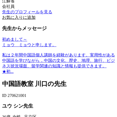
江蘇省
会社員
先生のプロフィールを見る
お気に入りに追加
先生からメッセージ
初めまして～
ミョウ ミョウと申します。
私は２年間中国語個人講師を経験があります。実用性がある
中国語を学びながら，中国の文化、歴史、地理、旅行、ビジ
ネス状況場面、留学関連の知識と情報も提供できます。
★初...
中国語教室 川口の先生
ID 270621001
ユウ シン先生
36歳
女性
足立区