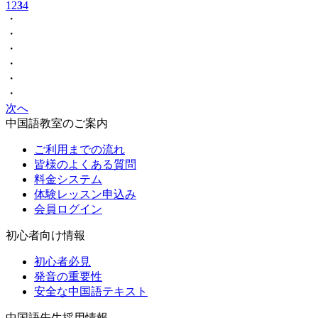
1
2
3
4
・
・
・
・
・
・
次へ
中国語教室のご案内
ご利用までの流れ
皆様のよくある質問
料金システム
体験レッスン申込み
会員ログイン
初心者向け情報
初心者必見
発音の重要性
安全な中国語テキスト
中国語先生採用情報