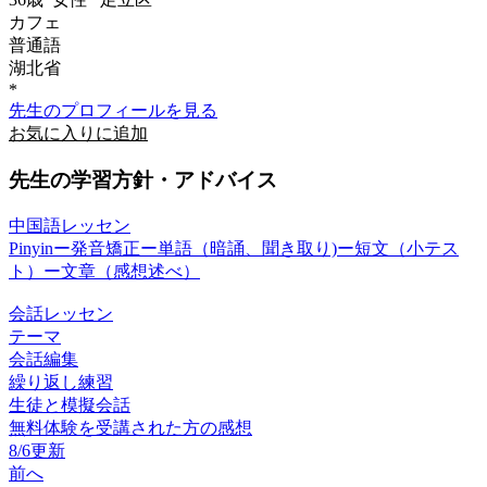
カフェ
普通語
湖北省
*
先生のプロフィールを見る
お気に入りに追加
先生の学習方針・アドバイス
中国語レッセン
Pinyinー発音矯正ー単語（暗誦、聞き取り)ー短文（小テス
ト）ー文章（感想述べ）
会話レッセン
テーマ
会話編集
繰り返し練習
生徒と模擬会話
無料体験を受講された方の感想
8/6更新
前へ