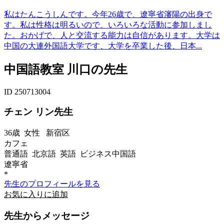
私はたんこうしんです。今年26歳で、遼寧省瀋陽の出身で
す。私は性格は明るいので、いろいろな活動に参加しまし
た。おかげで、人と交流する能力は自信があります。大学は
中国の大連外国語大学です、大学を卒業した後、日本...
中国語教室 川口の先生
ID 250713004
チェン リン先生
36歳
女性
新宿区
カフェ
普通語 北京語 英語 ビジネス中国語
遼寧省
*
先生のプロフィールを見る
お気に入りに追加
先生からメッセージ