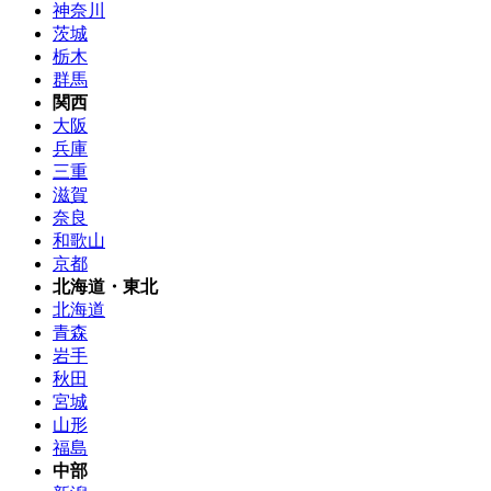
神奈川
茨城
栃木
群馬
関西
大阪
兵庫
三重
滋賀
奈良
和歌山
京都
北海道・東北
北海道
青森
岩手
秋田
宮城
山形
福島
中部