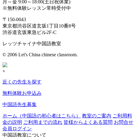
月～金 9:00～18:00(土日祝休業)
※無料体験レッスン常時受付中
〒150-0043
東京都渋谷区道玄坂1丁目10番8号
渋谷道玄坂東急ビル2F-C
レッツチャイナ中国語教室
© 2006 Let's China chinese classroom.
×
近くの先生を探す
無料体験お申込み
中国語先生募集
ホーム（中国語の初心者はこちら）
教室のご案内
ご利用料
金の説明
ご利用までの流れ
皆様からよくある質問
お問合せ
会員ログイン
中国語教室について