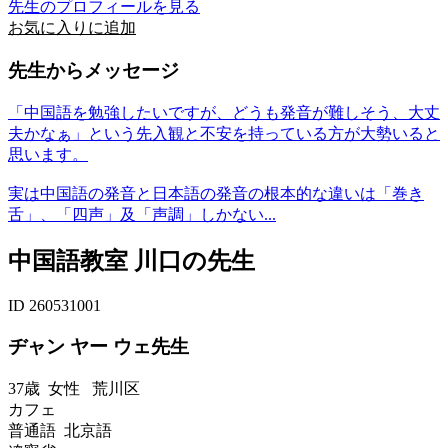
先生のプロフィールを見る
お気に入りに追加
先生からメッセージ
「中国語を勉強したいですが、どうも発音が難しそう、大丈
夫かなぁ」という先入観と不安を持っている方が大勢いると
思います。
実は中国語の発音と日本語の発音の根本的な違いは「巻き
舌」、「四声」及「声調」しかない...
中国語教室 川口の先生
ID 260531001
ヂャン ヤー ウェ先生
37歳
女性
荒川区
カフェ
普通語 北京語