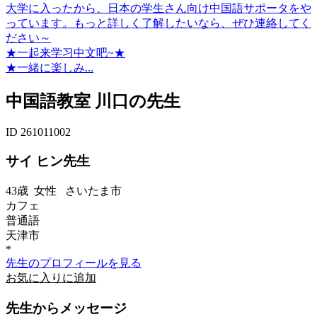
大学に入ったから、日本の学生さん向け中国語サポータをや
っています。もっと詳しく了解したいなら、ぜひ連絡してく
ださい～
★一起来学习中文吧~★
★一緒に楽しみ...
中国語教室 川口の先生
ID 261011002
サイ ヒン先生
43歳
女性
さいたま市
カフェ
普通語
天津市
*
先生のプロフィールを見る
お気に入りに追加
先生からメッセージ