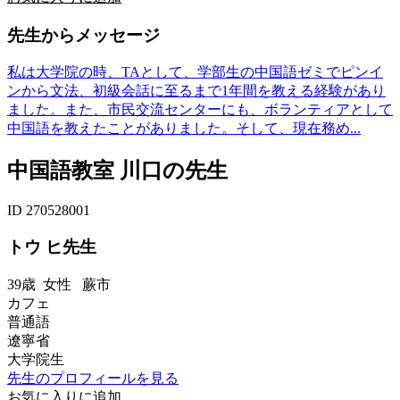
先生からメッセージ
私は大学院の時、TAとして、学部生の中国語ゼミでピンイ
ンから文法、初級会話に至るまで1年間を教える経験があり
ました。また、市民交流センターにも、ボランティアとして
中国語を教えたことがありました。そして、現在務め...
中国語教室 川口の先生
ID 270528001
トウ ヒ先生
39歳
女性
蕨市
カフェ
普通語
遼寧省
大学院生
先生のプロフィールを見る
お気に入りに追加