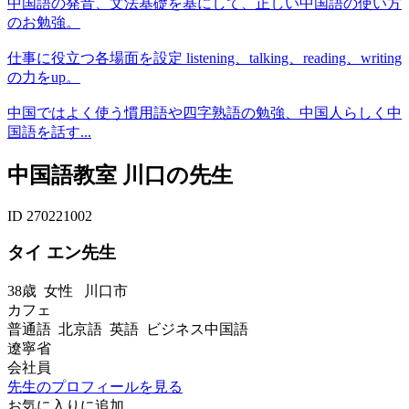
中国語の発音、文法基礎を基にして、正しい中国語の使い方
のお勉強。
仕事に役立つ各場面を設定 listening、talking、reading、writing
の力をup。
中国ではよく使う慣用語や四字熟語の勉強、中国人らしく中
国語を話す...
中国語教室 川口の先生
ID 270221002
タイ エン先生
38歳
女性
川口市
カフェ
普通語 北京語 英語 ビジネス中国語
遼寧省
会社員
先生のプロフィールを見る
お気に入りに追加