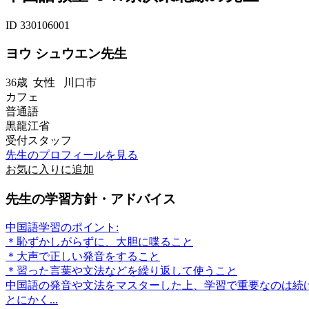
ID 330106001
ヨウ シュウエン先生
36歳
女性
川口市
カフェ
普通語
黒龍江省
受付スタッフ
先生のプロフィールを見る
お気に入りに追加
先生の学習方針・アドバイス
中国語学習のポイント:
＊恥ずかしがらずに、大胆に喋ること
＊大声で正しい発音をすること
＊習った言葉や文法などを繰り返して使うこと
中国語の発音や文法をマスターした上、学習で重要なのは続
とにかく...