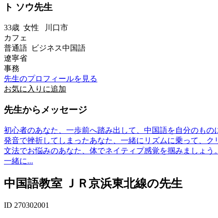
ト ソウ先生
33歳
女性
川口市
カフェ
普通語 ビジネス中国語
遼寧省
事務
先生のプロフィールを見る
お気に入りに追加
先生からメッセージ
初心者のあなた、一歩前へ踏み出して、中国語を自分のもの
発音で挫折してしまったあなた、一緒にリズムに乗って、ク
文法でお悩みのあなた、体でネイティプ感覚を掴みましょう
一緒に...
中国語教室 ＪＲ京浜東北線の先生
ID 270302001