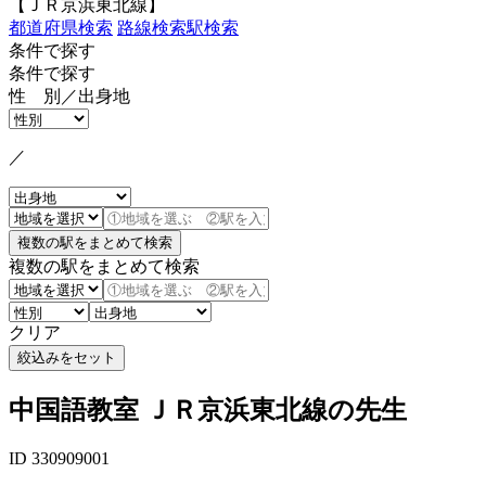
【ＪＲ京浜東北線】
都道府県検索
路線検索
駅検索
条件で探す
条件で探す
性 別／出身地
／
複数の駅をまとめて検索
クリア
中国語教室 ＪＲ京浜東北線の先生
ID 330909001