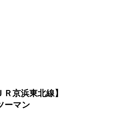
ＪＲ京浜東北線】
ツーマン