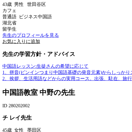
43歳
男性
世田谷区
カフェ
普通語 ビジネス中国語
湖北省
留学生
先生のプロフィールを見る
お気に入りに追加
先生の学習方針・アドバイス
中国語レッスン:生徒さんの希望に応じて
1、拼音(ピンインつまり中国語基礎の発音元素)からしっか
2、挨拶、生活用語などからの実用コース。出張、駐在、旅行..
中国語教室 中野の先生
ID 280202002
チ レイ先生
45歳
女性
墨田区