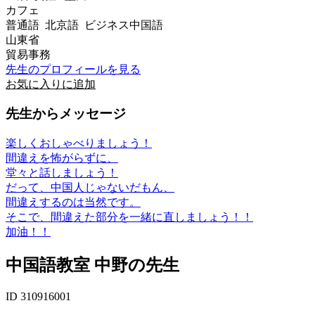
カフェ
普通語 北京語 ビジネス中国語
山東省
貿易事務
先生のプロフィールを見る
お気に入りに追加
先生からメッセージ
楽しくおしゃべりましょう！
間違えを怖がらずに、
堂々と話しましょう！
だって、中国人じゃないだもん、
間違えするのは当然です。
そこで、間違えた部分を一緒に直しましょう！！
加油！！
中国語教室 中野の先生
ID 310916001