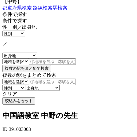
【中野】
都道府県検索
路線検索
駅検索
条件で探す
条件で探す
性 別／出身地
／
複数の駅をまとめて検索
クリア
中国語教室 中野の先生
ID 391003003