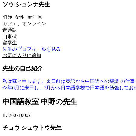
ソウ シュンナ先生
43歳
女性
新宿区
カフェ、オンライン
普通語
山東省
留学生
先生のプロフィールを見る
お気に入りに追加
先生の自己紹介
私は蘇と申します。来日前は英語から中国語への翻訳 の仕事
今年6月に来日し、7月から日本語学校で日本語を勉強してお
中国語教室 中野の先生
ID 260710002
チョウ シュウトウ先生