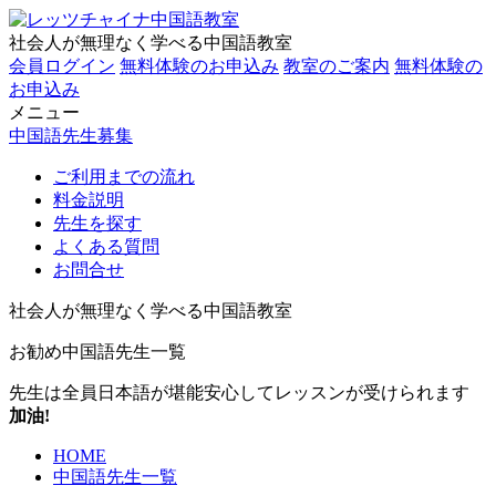
社会人が無理なく学べる中国語教室
会員ログイン
無料体験のお申込み
教室のご案内
無料体験の
お申込み
メニュー
中国語先生募集
ご利用までの流れ
料金説明
先生を探す
よくある質問
お問合せ
社会人が無理なく学べる中国語教室
お勧め中国語先生一覧
先生は全員日本語が堪能
安心してレッスンが受けられます
加油!
HOME
中国語先生一覧