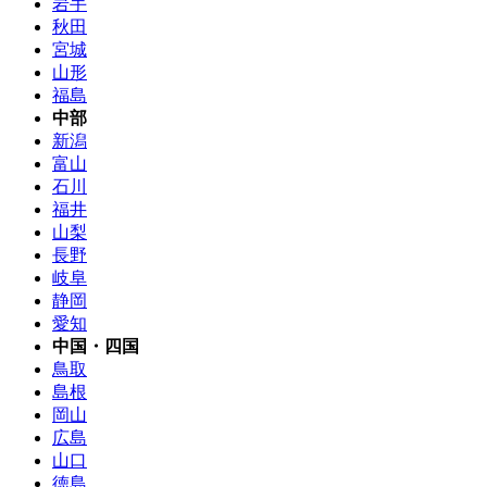
岩手
秋田
宮城
山形
福島
中部
新潟
富山
石川
福井
山梨
長野
岐阜
静岡
愛知
中国・四国
鳥取
島根
岡山
広島
山口
徳島