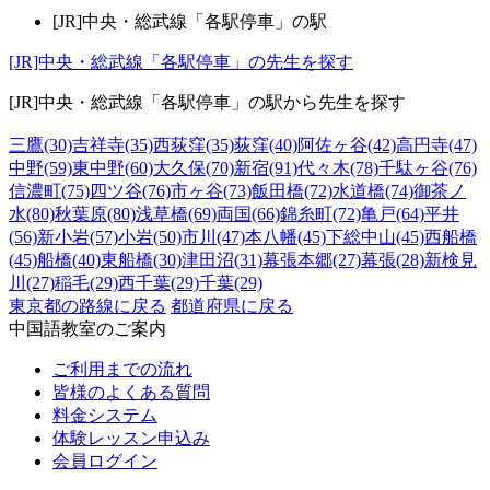
[JR]中央・総武線
「
各駅停車
」
の駅
[JR]中央・総武線
「
各駅停車
」
の先生を探す
[JR]中央・総武線
「
各駅停車
」
の駅から先生を探す
三鷹(30)
吉祥寺(35)
西荻窪(35)
荻窪(40)
阿佐ヶ谷(42)
高円寺(47)
中野(59)
東中野(60)
大久保(70)
新宿(91)
代々木(78)
千駄ヶ谷(76)
信濃町(75)
四ツ谷(76)
市ヶ谷(73)
飯田橋(72)
水道橋(74)
御茶ノ
水(80)
秋葉原(80)
浅草橋(69)
両国(66)
錦糸町(72)
亀戸(64)
平井
(56)
新小岩(57)
小岩(50)
市川(47)
本八幡(45)
下総中山(45)
西船橋
(45)
船橋(40)
東船橋(30)
津田沼(31)
幕張本郷(27)
幕張(28)
新検見
川(27)
稲毛(29)
西千葉(29)
千葉(29)
東京都の路線に戻る
都道府県に戻る
中国語教室のご案内
ご利用までの流れ
皆様のよくある質問
料金システム
体験レッスン申込み
会員ログイン