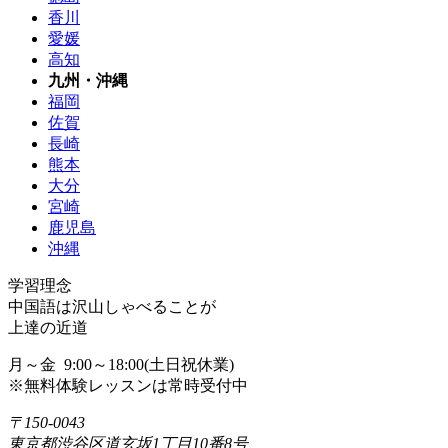
香川
愛媛
高知
九州・沖縄
福岡
佐賀
長崎
熊本
大分
宮崎
鹿児島
沖縄
学習理念
中国語は沢山しゃべることが
上達の近道
月～金 9:00～18:00(土日祝休業)
※無料体験レッスンは常時受付中
〒150-0043
東京都渋谷区道玄坂1丁目10番8号