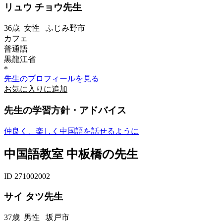
リュウ チョウ先生
36歳
女性
ふじみ野市
カフェ
普通語
黒龍江省
*
先生のプロフィールを見る
お気に入りに追加
先生の学習方針・アドバイス
仲良く、楽しく中国語を話せるように
中国語教室 中板橋の先生
ID 271002002
サイ タツ先生
37歳
男性
坂戸市