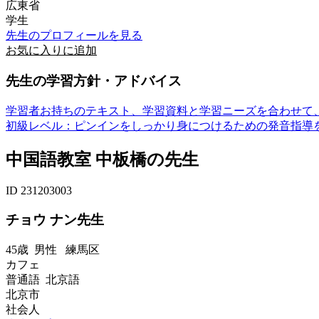
広東省
学生
先生のプロフィールを見る
お気に入りに追加
先生の学習方針・アドバイス
学習者お持ちのテキスト、学習資料と学習ニーズを合わせて
初級レベル：ピンインをしっかり身につけるための発音指導を
中国語教室 中板橋の先生
ID 231203003
チョウ ナン先生
45歳
男性
練馬区
カフェ
普通語 北京語
北京市
社会人