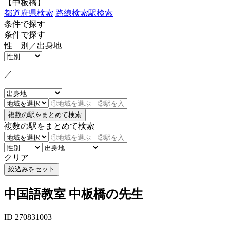
【中板橋】
都道府県検索
路線検索
駅検索
条件で探す
条件で探す
性 別／出身地
／
複数の駅をまとめて検索
クリア
中国語教室 中板橋の先生
ID 270831003