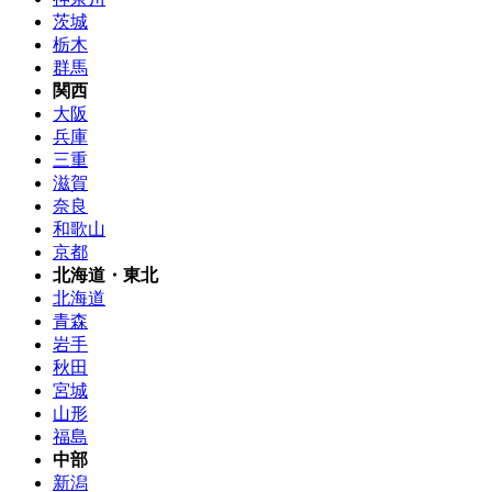
茨城
栃木
群馬
関西
大阪
兵庫
三重
滋賀
奈良
和歌山
京都
北海道・東北
北海道
青森
岩手
秋田
宮城
山形
福島
中部
新潟