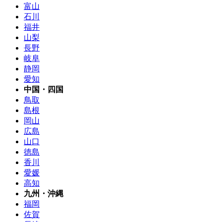
富山
石川
福井
山梨
長野
岐阜
静岡
愛知
中国・四国
鳥取
島根
岡山
広島
山口
徳島
香川
愛媛
高知
九州・沖縄
福岡
佐賀