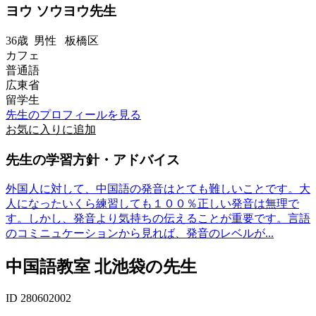
ヨウ ソウヨウ先生
36歳
男性
板橋区
カフェ
普通語
広東省
留学生
先生のプロフィールを見る
お気に入りに追加
先生の学習方針・アドバイス
外国人に対して、中国語の発音はとても難しいことです。大
人になったいくら練習しても１００％正しい発音は無理で
す。しかし、発音より気持ちの伝えることが重要です。言語
のコミニュケーションから見れば、発音のレベルが...
中国語教室 北池袋の先生
ID 280602002