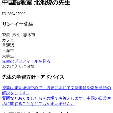
中国語教室 北池袋の先生
ID 280427002
リン･イー先生
32歳
男性
志木市
カフェ
普通語
上海市
大学生
先生のプロフィールを見る
お気に入りに追加
先生の学習方針・アドバイス
授業は発音練習中心で、必要に応じて文法事項や新出単語の
解説をします。
質問などありましたらその場でお答えします。中国の日常生
活に関することなどでもかまいません。