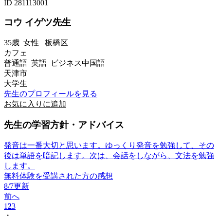
ID 281113001
コウ イゲツ先生
35歳
女性
板橋区
カフェ
普通語 英語 ビジネス中国語
天津市
大学生
先生のプロフィールを見る
お気に入りに追加
先生の学習方針・アドバイス
発音は一番大切と思います。ゆっくり発音を勉強して、その
後は単語を暗記します。次は、会話をしながら、文法を勉強
します。
無料体験を受講された方の感想
8/7更新
前へ
1
2
3
・