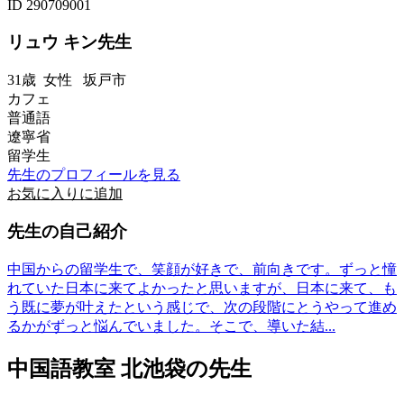
ID 290709001
リュウ キン先生
31歳
女性
坂戸市
カフェ
普通語
遼寧省
留学生
先生のプロフィールを見る
お気に入りに追加
先生の自己紹介
中国からの留学生で、笑顔が好きで、前向きです。ずっと憧
れていた日本に来てよかったと思いますが、日本に来て、も
う既に夢が叶えたという感じで、次の段階にとうやって進め
るかがずっと悩んでいました。そこで、導いた結...
中国語教室 北池袋の先生