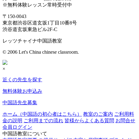
※無料体験レッスン常時受付中
〒150-0043
東京都渋谷区道玄坂1丁目10番8号
渋谷道玄坂東急ビル2F-C
レッツチャイナ中国語教室
© 2006 Let's China chinese classroom.
×
近くの先生を探す
無料体験お申込み
中国語先生募集
ホーム（中国語の初心者はこちら）
教室のご案内
ご利用料
金の説明
ご利用までの流れ
皆様からよくある質問
お問合せ
会員ログイン
中国語教室について