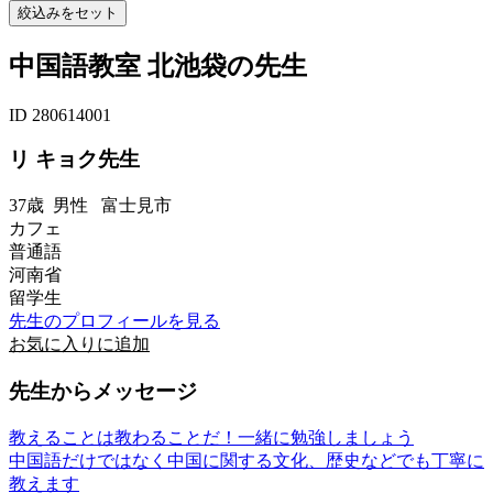
中国語教室 北池袋の先生
ID 280614001
リ キョク先生
37歳
男性
富士見市
カフェ
普通語
河南省
留学生
先生のプロフィールを見る
お気に入りに追加
先生からメッセージ
教えることは教わることだ！一緒に勉強しましょう
中国語だけではなく中国に関する文化、歴史などでも丁寧に
教えます