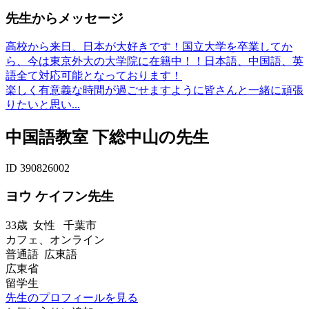
先生からメッセージ
高校から来日、日本が大好きです！国立大学を卒業してか
ら、今は東京外大の大学院に在籍中！！日本語、中国語、英
語全て対応可能となっております！
楽しく有意義な時間が過ごせますように皆さんと一緒に頑張
りたいと思い...
中国語教室 下総中山の先生
ID 390826002
ヨウ ケイフン先生
33歳
女性
千葉市
カフェ、オンライン
普通語 広東語
広東省
留学生
先生のプロフィールを見る