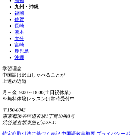
高知
九州・沖縄
福岡
佐賀
長崎
熊本
大分
宮崎
鹿児島
沖縄
学習理念
中国語は沢山しゃべることが
上達の近道
月～金 9:00～18:00(土日祝休業)
※無料体験レッスンは常時受付中
〒150-0043
東京都渋谷区道玄坂1丁目10番8号
渋谷道玄坂東急ビル2F-C
特定商取引法に基づく表記
中国語教室概要
プライバシーポ