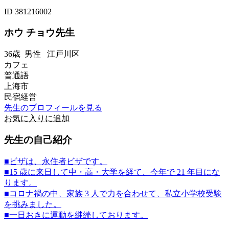
ID 381216002
ホウ チョウ先生
36歳
男性
江戸川区
カフェ
普通語
上海市
民宿経営
先生のプロフィールを見る
お気に入りに追加
先生の自己紹介
■ビザは、永住者ビザです。
■15 歳に来日して中・高・大学を経て、今年で 21 年目にな
ります。
■コロナ禍の中、家族 3 人で力を合わせて、私立小学校受験
を挑みました。
■一日おきに運動を継続しております。