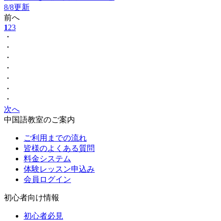
8/8更新
前へ
1
2
3
・
・
・
・
・
・
・
次へ
中国語教室のご案内
ご利用までの流れ
皆様のよくある質問
料金システム
体験レッスン申込み
会員ログイン
初心者向け情報
初心者必見