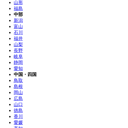
山形
福島
中部
新潟
富山
石川
福井
山梨
長野
岐阜
静岡
愛知
中国・四国
鳥取
島根
岡山
広島
山口
徳島
香川
愛媛