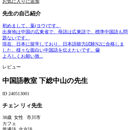
お気に入りに追加
先生の自己紹介
初めまして、葉(ヨウ)です。
出身地は中国の広東省で、母語は広東語で、標準中国語も問
題ないです。
現在、日本に留学しており、日本語能力試験N2に合格しま
した。様々な面白い中国語を伝えたいです。😁
よろしくお願い致...
レビュー
中国語教室 下総中山の先生
ID 240513001
チェン リィ先生
38歳
女性
市川市
カフェ
普通語 北京語