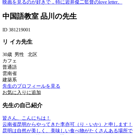
映画を見るのが好きで，特に岩井俊二監督のlove letter。
中国語教室 品川の先生
ID 381219001
リ イカ先生
30歳
男性
北区
カフェ
普通語
雲南省
建築系
先生のプロフィールを見る
お気に入りに追加
先生の自己紹介
皆さん、こんにちは！
云南省昆明からやってきた李亦可（り・いか）と申します！
昆明は自然が美しく、美味しい食べ物がたくさんある場所で