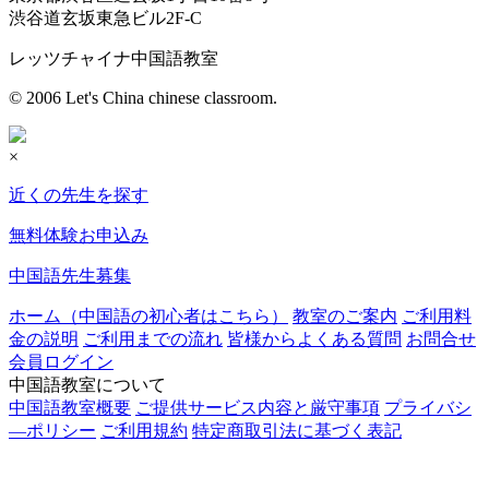
渋谷道玄坂東急ビル2F-C
レッツチャイナ中国語教室
© 2006 Let's China chinese classroom.
×
近くの先生を探す
無料体験お申込み
中国語先生募集
ホーム（中国語の初心者はこちら）
教室のご案内
ご利用料
金の説明
ご利用までの流れ
皆様からよくある質問
お問合せ
会員ログイン
中国語教室について
中国語教室概要
ご提供サービス内容と厳守事項
プライバシ
―ポリシー
ご利用規約
特定商取引法に基づく表記