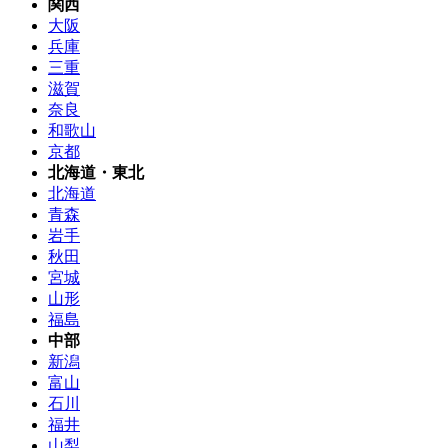
関西
大阪
兵庫
三重
滋賀
奈良
和歌山
京都
北海道・東北
北海道
青森
岩手
秋田
宮城
山形
福島
中部
新潟
富山
石川
福井
山梨