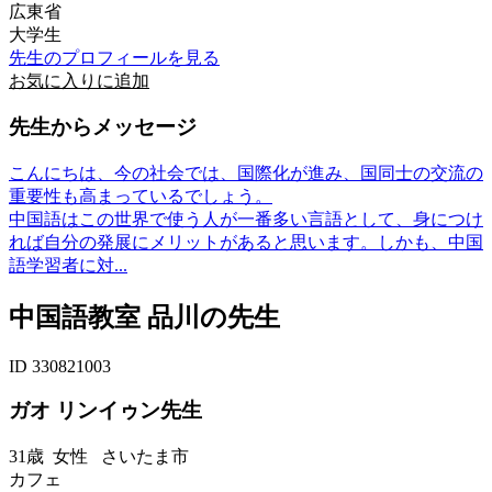
広東省
大学生
先生のプロフィールを見る
お気に入りに追加
先生からメッセージ
こんにちは、今の社会では、国際化が進み、国同士の交流の
重要性も高まっているでしょう。
中国語はこの世界で使う人が一番多い言語として、身につけ
れば自分の発展にメリットがあると思います。しかも、中国
語学習者に対...
中国語教室 品川の先生
ID 330821003
ガオ リンイゥン先生
31歳
女性
さいたま市
カフェ