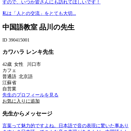
すので、いつか皆さんにも訪れてほしいです！
私は「人との交流」をとても大切...
中国語教室 品川の先生
ID 390415001
カワハラ レンキ先生
42歳
女性
川口市
カフェ
普通語 北京語
江蘇省
自営業
先生のプロフィールを見る
お気に入りに追加
先生からメッセージ
言葉って魅力的ですよね。日本語で音の表現に驚いた事あり