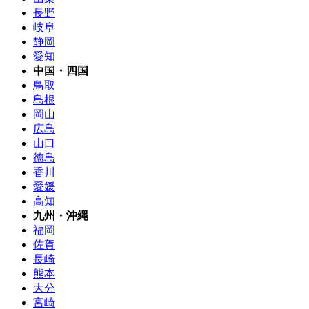
長野
岐阜
静岡
愛知
中国・四国
鳥取
島根
岡山
広島
山口
徳島
香川
愛媛
高知
九州・沖縄
福岡
佐賀
長崎
熊本
大分
宮崎