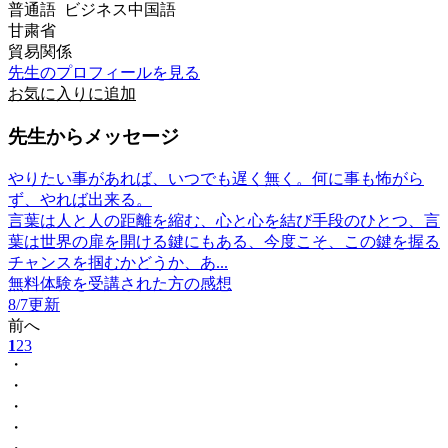
普通語 ビジネス中国語
甘粛省
貿易関係
先生のプロフィールを見る
お気に入りに追加
先生からメッセージ
やりたい事があれば、いつでも遅く無く。何に事も怖がら
ず、やれば出来る。
言葉は人と人の距離を縮む、心と心を結び手段のひとつ、言
葉は世界の扉を開ける鍵にもある、今度こそ、この鍵を握る
チャンスを掴むかどうか、あ...
無料体験を受講された方の感想
8/7更新
前へ
1
2
3
・
・
・
・