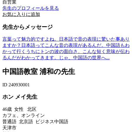
自営業
先生のプロフィールを見る
お気に入りに追加
先生からメッセージ
言葉って魅力的ですよね。日本語で音の表現に驚いた事あり
ますか？日本語ってこんな音の表現があるんだ。中国語もわ
かって行くうちにトンの波の面白さ、こんな短く意味が伝わ
るんだがわかってきます。じゃ、中国語の世界へ...
中国語教室 浦和の先生
ID 240930001
ホン メイ先生
46歳
女性
北区
カフェ、オンライン
普通語 北京語 ビジネス中国語
天津市