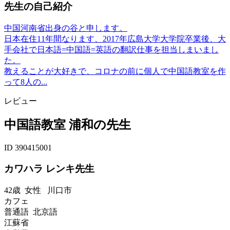
先生の自己紹介
中国河南省出身の谷と申します。
日本在住11年間なります、2017年広島大学大学院卒業後、大
手会社で日本語=中国語=英語の翻訳仕事を担当しまいまし
た。
教えることが大好きで、コロナの前に個人で中国語教室を作
って8人の...
レビュー
中国語教室 浦和の先生
ID 390415001
カワハラ レンキ先生
42歳
女性
川口市
カフェ
普通語 北京語
江蘇省