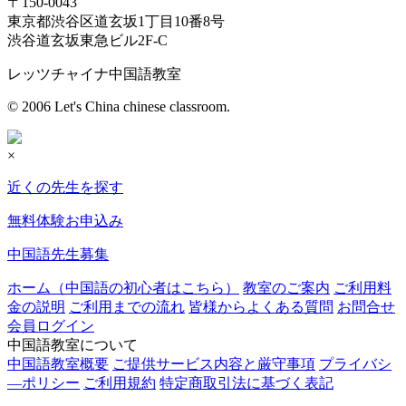
〒150-0043
東京都渋谷区道玄坂1丁目10番8号
渋谷道玄坂東急ビル2F-C
レッツチャイナ中国語教室
© 2006 Let's China chinese classroom.
×
近くの先生を探す
無料体験お申込み
中国語先生募集
ホーム（中国語の初心者はこちら）
教室のご案内
ご利用料
金の説明
ご利用までの流れ
皆様からよくある質問
お問合せ
会員ログイン
中国語教室について
中国語教室概要
ご提供サービス内容と厳守事項
プライバシ
―ポリシー
ご利用規約
特定商取引法に基づく表記