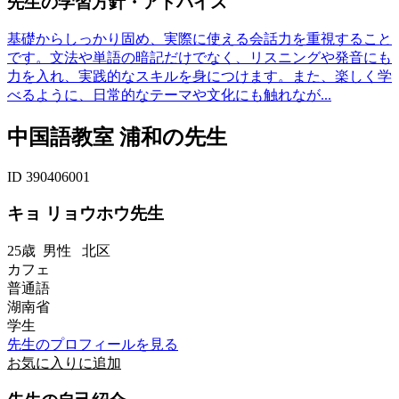
先生の学習方針・アドバイス
基礎からしっかり固め、実際に使える会話力を重視すること
です。文法や単語の暗記だけでなく、リスニングや発音にも
力を入れ、実践的なスキルを身につけます。また、楽しく学
べるように、日常的なテーマや文化にも触れなが...
中国語教室 浦和の先生
ID 390406001
キョ リョウホウ先生
25歳
男性
北区
カフェ
普通語
湖南省
学生
先生のプロフィールを見る
お気に入りに追加