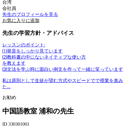
台湾
会社員
先生のプロフィールを見る
お気に入りに追加
先生の学習方針・アドバイス
レッスンのポイント:
⑴発音をしっかり見ています
⑵教科書の中にないネイティブな使い方
を教えます
⑶文法を学ぶ時に面白い例文を作って一緒に笑っています
私は原則として生徒が望む方式やスピードでで授業を進み
た...
お勧め
中国語教室 浦和の先生
ID 330301001