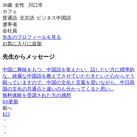
30歳
女性
川口市
カフェ
普通語 北京語 ビジネス中国語
遼寧省
会社員
先生のプロフィールを見る
お気に入りに追加
先生からメッセージ
中国に興味をもつ、中国語を覚えたい、話したい方に標準的
な、綺麗な中国語を教えてさせていただきたいと心からそう
願っていますので、中国の文化と言葉を習いながら、中日両
国の文化の共通点と違いのも分かってくると思い...
無料体験を受講された方の感想
8/6更新
前へ
1
2
3
・
・
・