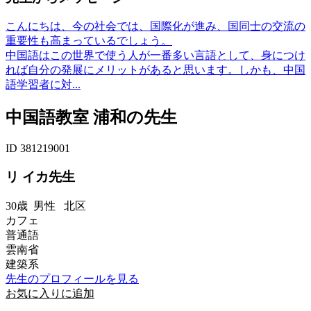
こんにちは、今の社会では、国際化が進み、国同士の交流の
重要性も高まっているでしょう。
中国語はこの世界で使う人が一番多い言語として、身につけ
れば自分の発展にメリットがあると思います。しかも、中国
語学習者に対...
中国語教室 浦和の先生
ID 381219001
リ イカ先生
30歳
男性
北区
カフェ
普通語
雲南省
建築系
先生のプロフィールを見る
お気に入りに追加