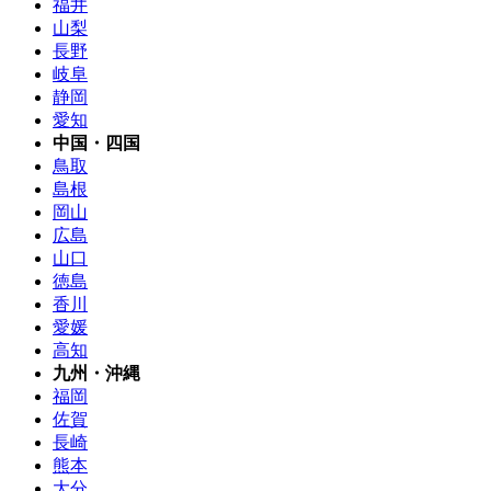
福井
山梨
長野
岐阜
静岡
愛知
中国・四国
鳥取
島根
岡山
広島
山口
徳島
香川
愛媛
高知
九州・沖縄
福岡
佐賀
長崎
熊本
大分