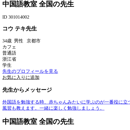
中国語教室 全国の先生
ID 301014002
コウ テキ先生
34歳
男性
京都市
カフェ
普通語
浙江省
学生
先生のプロフィールを見る
お気に入りに追加
先生からメッセージ
外国語を勉強する時、赤ちゃんみたいに学ぶのが一番役に立
風習も教えます。一緒に楽しく勉強しましょう。
中国語教室 全国の先生