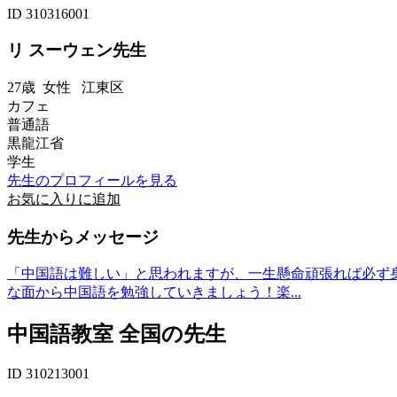
ID 310316001
リ スーウェン先生
27歳
女性
江東区
カフェ
普通語
黒龍江省
学生
先生のプロフィールを見る
お気に入りに追加
先生からメッセージ
「中国語は難しい」と思われますが、一生懸命頑張れば必ず
な面から中国語を勉強していきましょう！楽...
中国語教室 全国の先生
ID 310213001