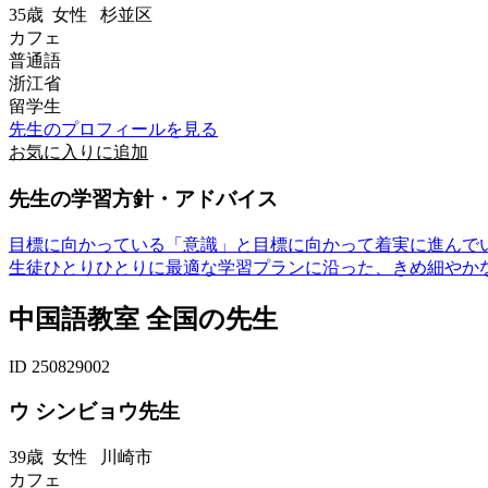
35歳
女性
杉並区
カフェ
普通語
浙江省
留学生
先生のプロフィールを見る
お気に入りに追加
先生の学習方針・アドバイス
目標に向かっている「意識」と目標に向かって着実に進んで
生徒ひとりひとりに最適な学習プランに沿った、きめ細やかな指
中国語教室 全国の先生
ID 250829002
ウ シンビョウ先生
39歳
女性
川崎市
カフェ