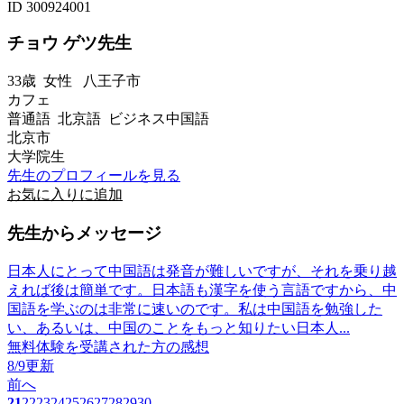
ID 300924001
チョウ ゲツ先生
33歳
女性
八王子市
カフェ
普通語 北京語 ビジネス中国語
北京市
大学院生
先生のプロフィールを見る
お気に入りに追加
先生からメッセージ
日本人にとって中国語は発音が難しいですが、それを乗り越
えれば後は簡単です。日本語も漢字を使う言語ですから、中
国語を学ぶのは非常に速いのです。私は中国語を勉強した
い、あるいは、中国のことをもっと知りたい日本人...
無料体験を受講された方の感想
8/9更新
前へ
21
22
23
24
25
26
27
28
29
30