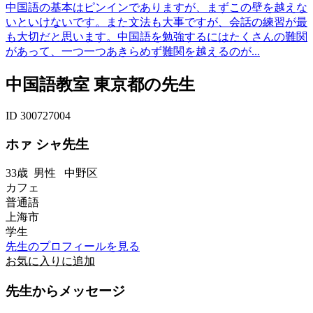
中国語の基本はピンインでありますが、まずこの壁を越えな
いといけないです。また文法も大事ですが、会話の練習が最
も大切だと思います。中国語を勉強するにはたくさんの難関
があって、一つ一つあきらめず難関を越えるのが...
中国語教室 東京都の先生
ID 300727004
ホァ シャ先生
33歳
男性
中野区
カフェ
普通語
上海市
学生
先生のプロフィールを見る
お気に入りに追加
先生からメッセージ