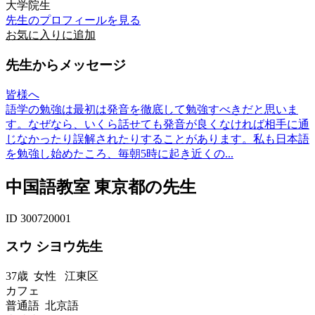
大学院生
先生のプロフィールを見る
お気に入りに追加
先生からメッセージ
皆様へ
語学の勉強は最初は発音を徹底して勉強すべきだと思いま
す。なぜなら、いくら話せても発音が良くなければ相手に通
じなかったり誤解されたりすることがあります。私も日本語
を勉強し始めたころ、毎朝5時に起き近くの...
中国語教室 東京都の先生
ID 300720001
スウ シヨウ先生
37歳
女性
江東区
カフェ
普通語 北京語