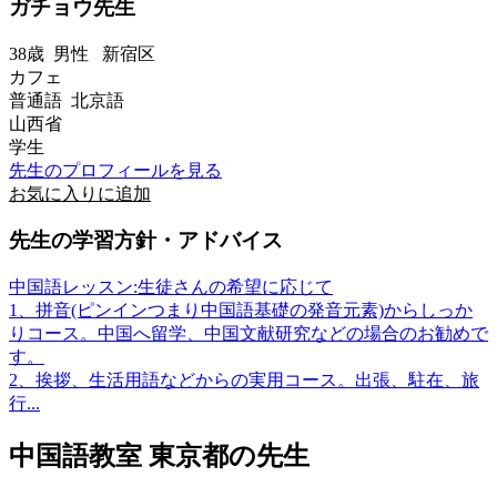
ガチョウ先生
38歳
男性
新宿区
カフェ
普通語 北京語
山西省
学生
先生のプロフィールを見る
お気に入りに追加
先生の学習方針・アドバイス
中国語レッスン:生徒さんの希望に応じて
1、拼音(ピンインつまり中国語基礎の発音元素)からしっか
りコース。中国へ留学、中国文献研究などの場合のお勧めで
す。
2、挨拶、生活用語などからの実用コース。出張、駐在、旅
行...
中国語教室 東京都の先生