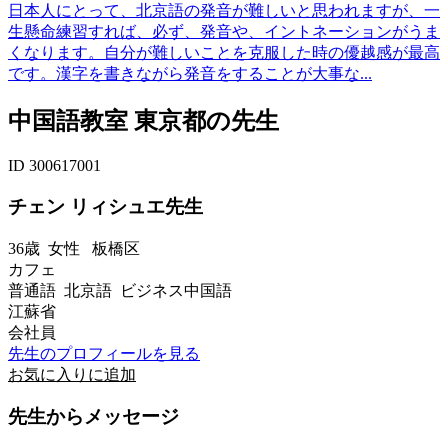
日本人にとって、北京語の発音が難しいと思われますが、一
生懸命練習すれば、必ず、発音や、イントネーションがうま
くなります。自分が難しいことを克服した時の優越感が最高
です。漢字を書きながら発音をすることが大事な...
中国語教室 東京都の先生
ID 300617001
チェン リィシュエ先生
36歳
女性
板橋区
カフェ
普通語 北京語 ビジネス中国語
江蘇省
会社員
先生のプロフィールを見る
お気に入りに追加
先生からメッセージ