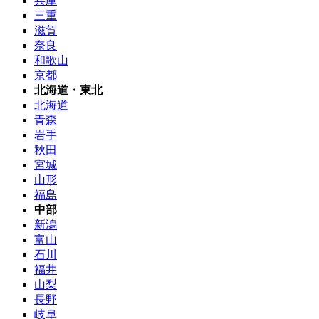
兵庫
三重
滋賀
奈良
和歌山
京都
北海道・東北
北海道
青森
岩手
秋田
宮城
山形
福島
中部
新潟
富山
石川
福井
山梨
長野
岐阜