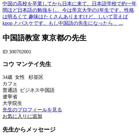
中国の高校を卒業してから日本に来て、日本語学校で約一年
間ほど日本語の勉強をし、今は帝京大学の1年生です。性格
は明るくて 趣味はたくさんありますけど、しいて言えば
kpop とバスケです。もし中国語の先生になったら 、...
中国語教室 東京都の先生
ID 300702001
コウ マンテイ先生
34歳
女性
杉並区
カフェ
普通語 ビジネス中国語
遼寧省
大学院生
先生のプロフィールを見る
お気に入りに追加
先生からメッセージ