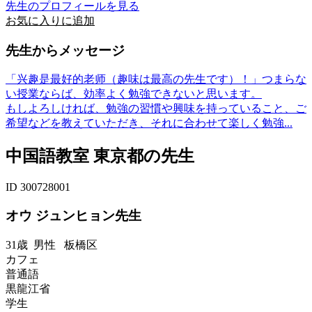
先生のプロフィールを見る
お気に入りに追加
先生からメッセージ
「兴趣是最好的老师（趣味は最高の先生です）！」つまらな
い授業ならば、効率よく勉強できないと思います。
もしよろしければ、勉強の習慣や興味を持っていること、ご
希望などを教えていただき、それに合わせて楽しく勉強...
中国語教室 東京都の先生
ID 300728001
オウ ジュンヒョン先生
31歳
男性
板橋区
カフェ
普通語
黒龍江省
学生