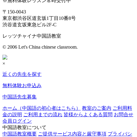
※無料体験レッスン常時受付中
〒150-0043
東京都渋谷区道玄坂1丁目10番8号
渋谷道玄坂東急ビル2F-C
レッツチャイナ中国語教室
© 2006 Let's China chinese classroom.
×
近くの先生を探す
無料体験お申込み
中国語先生募集
ホーム（中国語の初心者はこちら）
教室のご案内
ご利用料
金の説明
ご利用までの流れ
皆様からよくある質問
お問合せ
会員ログイン
中国語教室について
中国語教室概要
ご提供サービス内容と厳守事項
プライバシ