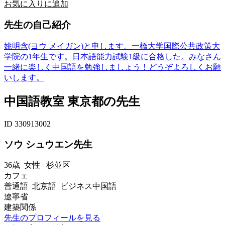
お気に入りに追加
先生の自己紹介
姚明含(ヨウ メイガン)と申します。一橋大学国際公共政策大
学院の1年生です。日本語能力試験1級に合格した。みなさん
一緒に楽しく中国語を勉強しましょう！どうぞよろしくお願
いします。
中国語教室 東京都の先生
ID 330913002
ソウ シュウエン先生
36歳
女性
杉並区
カフェ
普通語 北京語 ビジネス中国語
遼寧省
建築関係
先生のプロフィールを見る