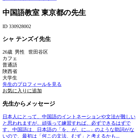
中国語教室 東京都の先生
ID 330928002
シャ テンズイ先生
26歳
男性
世田谷区
カフェ
普通語
陜西省
大学生
先生のプロフィールを見る
お気に入りに追加
先生からメッセージ
日本人にとって、中国語のイントネーションや文法が難しい
と思われますが、頑張って練習すれば、必ずできるはずで
す。中国語は、日本語の「を、が、に...」のような助詞がな
いので、最初は「何この文法、むず」と考えるかも...