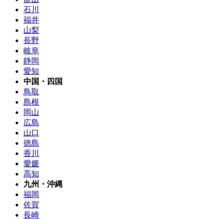
石川
福井
山梨
長野
岐阜
静岡
愛知
中国・四国
鳥取
島根
岡山
広島
山口
徳島
香川
愛媛
高知
九州・沖縄
福岡
佐賀
長崎