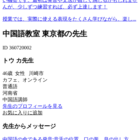
い機会です。最初は発音や文法が難しく感じるかもしれませ
んが、少しずつ練習すれば、必ず上達します！
授業では、実際に使える表現をたくさん学びながら、楽し...
中国語教室 東京都の先生
ID 360720002
トウ カ先生
46歳
女性
川崎市
カフェ、オンライン
普通語
河南省
中国語講師
先生のプロフィールを見る
お気に入りに追加
先生からメッセージ
中国語の命である発音:音舌の位置、口の形、息の出し方、