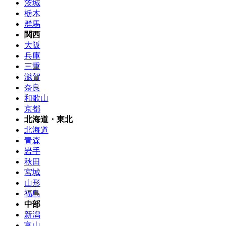
茨城
栃木
群馬
関西
大阪
兵庫
三重
滋賀
奈良
和歌山
京都
北海道・東北
北海道
青森
岩手
秋田
宮城
山形
福島
中部
新潟
富山