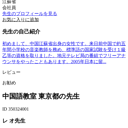
江蘇省
会社員
先生のプロフィールを見る
お気に入りに追加
先生の自己紹介
初めまして、中国江蘇省出身の女性です。来日前中国で約五
年間小学校の音楽教師を務め、標準語の国家試験を受け１級
乙等の資格を取りました。地元テレビ局の番組でフリーアナ
ウンサをやったこともあります。2005年日本に留...
レビュー
お勧め
中国語教室 東京都の先生
ID 350324001
レ オ先生