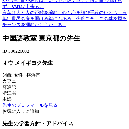
やりたい事があれば、いつでも遅く無く。何に事も怖がら
ず、やれば出来る。
言葉は人と人の距離を縮む、心と心を結び手段のひとつ、言
葉は世界の扉を開ける鍵にもある、今度こそ、この鍵を握る
チャンスを掴むかどうか、あ...
中国語教室 東京都の先生
ID 330226002
オウ メイギヨク先生
54歳
女性
横浜市
カフェ
普通語
浙江省
主婦
先生のプロフィールを見る
お気に入りに追加
先生の学習方針・アドバイス