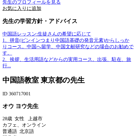
先生のプロフィールを見る
お気に入りに追加
先生の学習方針・アドバイス
中国語レッスン:生徒さんの希望に応じて
1、拼音(ピンインつまり中国語基礎の発音元素)からしっか
りコース。中国へ留学、中国文献研究などの場合のお勧めで
す。
2、挨拶、生活用語などからの実用コース。出張、駐在、旅
行...
中国語教室 東京都の先生
ID 360717001
オウ ヨウ先生
28歳
女性
上越市
カフェ、オンライン
普通語 北京語