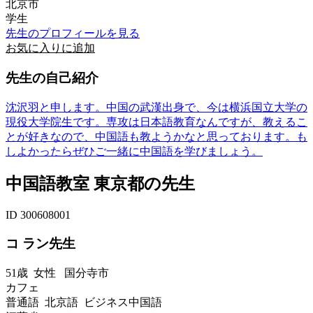
北京市
学生
先生のプロフィールを見る
お気に入りに追加
先生の自己紹介
沈沢羽と申します。中国の武漢出身で、今は横浜国立大学の
現役大学院生です。専攻は日本語教育なんですが、教えるこ
とが好きなので、中国語も教ようかなと思っております。も
しよかったらぜひご一緒に中国語を学びましょう。
中国語教室 東京都の先生
ID 300608001
コ ラン先生
51歳
女性
国分寺市
カフェ
普通語 北京語 ビジネス中国語