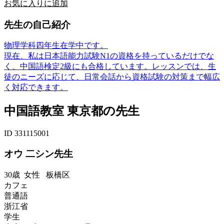
お気に入りに追加
先生の自己紹介
物理学科四年生在学中です。
現在、私は日本語能力試験N1の資格を持っているだけでな
く、中国語検定2級にも合格しています。レッスンでは、生
徒のニーズに応じて、日常会話から資格試験の対策まで幅広
く対応できます。
中国語教室 東京都の先生
ID 331115001
オウ 二シン先生
30歳
女性
板橋区
カフェ
普通語
浙江省
学生