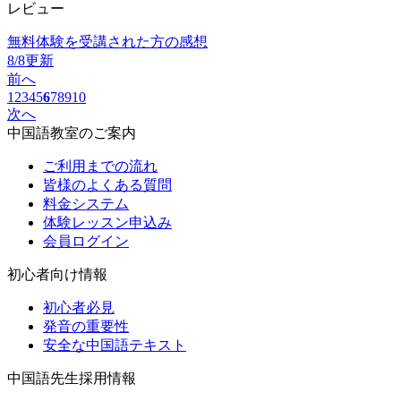
レビュー
無料体験を受講された方の感想
8/8更新
前へ
1
2
3
4
5
6
7
8
9
10
次へ
中国語教室のご案内
ご利用までの流れ
皆様のよくある質問
料金システム
体験レッスン申込み
会員ログイン
初心者向け情報
初心者必見
発音の重要性
安全な中国語テキスト
中国語先生採用情報