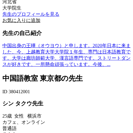
河北省
大学院生
先生のプロフィールを見る
お気に入りに追加
先生の自己紹介
中国出身の王曄（オウヨウ）と申します。2020年日本に来ま
した、今、上越教育大学大学院１年生、専門は日本語教育で
す。大学は廊坊師範大学、漢言語専門です。ストリートダン
スが好きです、一所懸命頑張っています。今後、...
中国語教室 東京都の先生
ID 380412001
シン タクウ先生
25歳
女性
横浜市
カフェ、オンライン
普通語