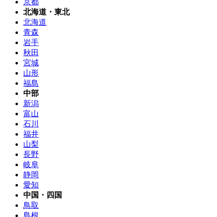
京都
北海道・東北
北海道
青森
岩手
秋田
宮城
山形
福島
中部
新潟
富山
石川
福井
山梨
長野
岐阜
静岡
愛知
中国・四国
鳥取
島根