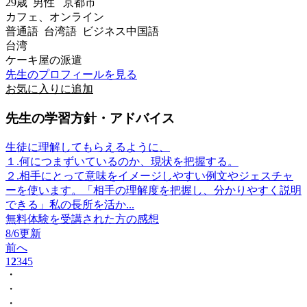
29歳
男性
京都市
カフェ、オンライン
普通語 台湾語 ビジネス中国語
台湾
ケーキ屋の派遣
先生のプロフィールを見る
お気に入りに追加
先生の学習方針・アドバイス
生徒に理解してもらえるように、
１.何につまずいているのか、現状を把握する。
２.相手にとって意味をイメージしやすい例文やジェスチャ
ーを使います。「相手の理解度を把握し、分かりやすく説明
できる」私の長所を活か...
無料体験を受講された方の感想
8/6更新
前へ
1
2
3
4
5
・
・
・