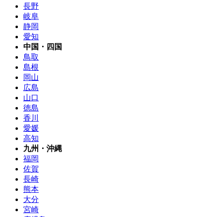
長野
岐阜
静岡
愛知
中国・四国
鳥取
島根
岡山
広島
山口
徳島
香川
愛媛
高知
九州・沖縄
福岡
佐賀
長崎
熊本
大分
宮崎