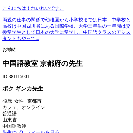
こんにちは！れいれいです。
両親の仕事の関係で幼稚園から小学校までは日本、中学校と
高校は中国四川省にある国際学校、大学三年生の一年間は交
換留学生として日本の大学に留学し、中国語クラスのアシス
タントもやって...
お勧め
中国語教室 京都府の先生
ID 381115001
ボク ギンカ先生
49歳
女性
京都市
カフェ、オンライン
普通語
山東省
中国語教師
先生のプロフィールを見る