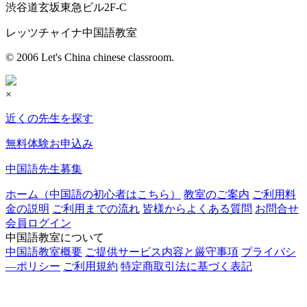
渋谷道玄坂東急ビル2F-C
レッツチャイナ中国語教室
© 2006 Let's China chinese classroom.
×
近くの先生を探す
無料体験お申込み
中国語先生募集
ホーム（中国語の初心者はこちら）
教室のご案内
ご利用料
金の説明
ご利用までの流れ
皆様からよくある質問
お問合せ
会員ログイン
中国語教室について
中国語教室概要
ご提供サービス内容と厳守事項
プライバシ
―ポリシー
ご利用規約
特定商取引法に基づく表記