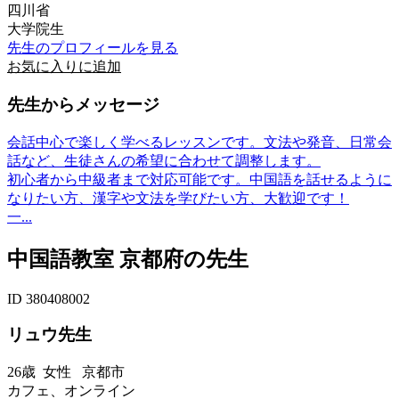
四川省
大学院生
先生のプロフィールを見る
お気に入りに追加
先生からメッセージ
会話中心で楽しく学べるレッスンです。文法や発音、日常会
話など、生徒さんの希望に合わせて調整します。
初心者から中級者まで対応可能です。中国語を話せるように
なりたい方、漢字や文法を学びたい方、大歓迎です！
一...
中国語教室 京都府の先生
ID 380408002
リュウ先生
26歳
女性
京都市
カフェ、オンライン