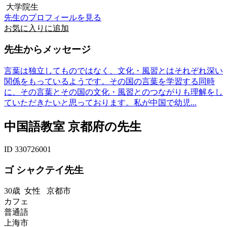
大学院生
先生のプロフィールを見る
お気に入りに追加
先生からメッセージ
言葉は独立してものではなく、文化・風習とはそれぞれ深い
関係をもっているようです。その国の言葉を学習する同時
に、その言葉とその国の文化・風習とのつながりも理解をし
ていただきたいと思っております。私が中国で幼児...
中国語教室 京都府の先生
ID 330726001
ゴ シャクテイ先生
30歳
女性
京都市
カフェ
普通語
上海市